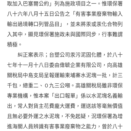
取加入巴塞爾公約」列為施政項目之一。惟環保署
八十六年八月十五日公告之「有害事業廢棄物輸入
輸出過境轉口列管品目」，並未將汞或汞化合物列
入其中，顯見環保署施政未與國際同步，行事難謂
積極。
糾正案表示；台塑公司汞污泥固化體，於八十
七年十一月十八日委由偉毓企業有限公司，向高雄
關稅局中島支局呈報運輸柬埔寨水泥塊一批，計三
千包，總重二、０九三公噸。高雄關稅局雖非環保
專業機構，惟本案「出口報單」係以水泥塊名義輸
出，常人對貨主花費龐大運費，運送該等毫無價值
且無必要外運之水泥塊，不免起疑，況環保署為增
進海關人員辨識有害事業廢棄物之能力，曾於八十