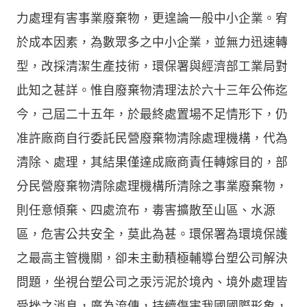
力處理有害事業廢棄物，更遑論一般中小企業。宥
於成本因素，為數眾多之中小企業，並無力迅速轉
型，改採清潔生產技術，環保署與經濟部工業局對
此知之甚詳。惟自廢棄物清理法於六十三年公佈迄
今，己屆二十五年，於最終處置場不足情形下，仍
准許廠商自行委託民營廢棄物清除處理機構，代為
清除、處理，其結果僅達成廠商責任轉嫁目的，部
分民營廢棄物清除處理機構所清除之事業廢棄物，
則任意傾棄、四處流布，毒害擴散至山區、水源
區，危害公共安全，莫此為甚。環保署為環境保護
之最高主管機關，卻未主動積極輔導台塑公司解決
問題，坐視台塑公司之汞污泥於境內、境外處理皆
受挫之消息，廣為流傳，持續傷害我國國際形象，