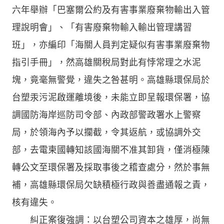
六年舉辦「巴塞爾公約及有害事業廢棄物輸出入管
理說明會」、「有害廢棄物輸入輸出管理講習
班」，亦編印「海關人員判定疑似有害事業廢棄物
指引手冊」，然高雄關稅局對此有悖常理之水泥
塊，竟毫無警覺，違失之咎甚明。高雄縣環保局於
台塑汞污泥啟運離境後，未能立即呈報環保署，協
調國防海岸巡防司令部、內政部警政署水上警察
局，於領海內予以攔截，令其返航，或協調外交
部，去電柬國轉知該國海關不准其卸貨，僅消極陳
轉公文至環保署及採取事後之稽查處分，然於事無
補，高雄縣環保局欠缺積極行政與善盡通報之責，
核有違失。
糾正案復強調：以台塑公司資本之雄厚，尚無