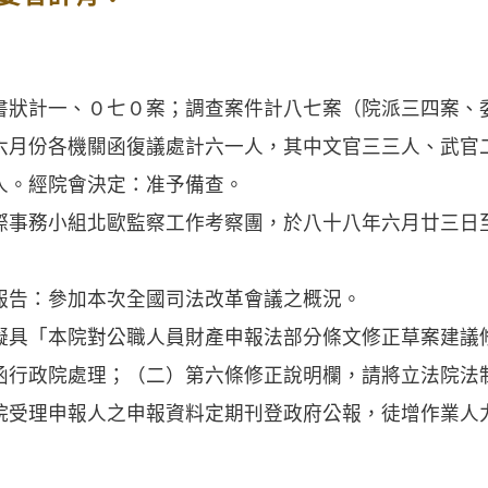
計一、０七０案；調查案件計八七案（院派三四案、
六月份各機關函復議處計六一人，其中文官三三人、武官
人。經院會決定：准予備查。
務小組北歐監察工作考察團，於八十八年六月廿三日
告：參加本次全國司法改革會議之概況。
「本院對公職人員財產申報法部分條文修正草案建議
函行政院處理；（二）第六條修正說明欄，請將立法院法
院受理申報人之申報資料定期刊登政府公報，徒增作業人