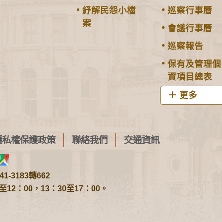
紓解民怨小檔
巡察行事曆
案
會議行事曆
巡察報告
保有及管理個
資項目總表
更多
隱私權保護政策
聯絡我們
交通資訊
1-3183轉662
2：00，13：30至17：00。