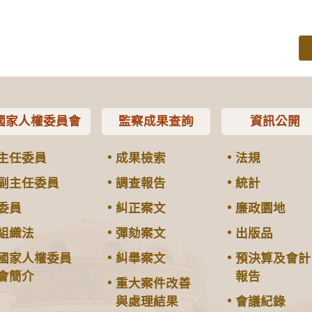
國家人權委員會
監察成果查詢
資訊公開
主任委員
成果檢索
法規
副主任委員
調查報告
統計
委員
糾正案文
廉政園地
組織法
彈劾案文
出版品
國家人權委員
糾舉案文
預決算及會計
會簡介
報告
重大案件改善
與處理結果
會議紀錄