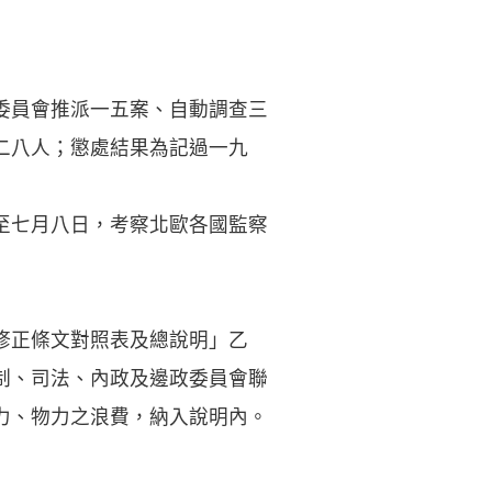
委員會推派一五案、自動調查三
二八人；懲處結果為記過一九
至七月八日，考察北歐各國監察
修正條文對照表及總說明」乙
制、司法、內政及邊政委員會聯
力、物力之浪費，納入說明內。