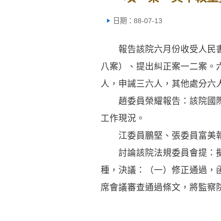
日期：88-07-13
報告該院六月份收受人民書狀
八案）、提出糾正案一二案。
人，申誡三六人，其他處分六
趙委員榮耀報告：該院國際事
工作現況。
江委員鵬堅、張委員富美報
討論該院法規委員會提：擬具
種，決議：（一）修正通過，
席會議審查通過條文，將監察