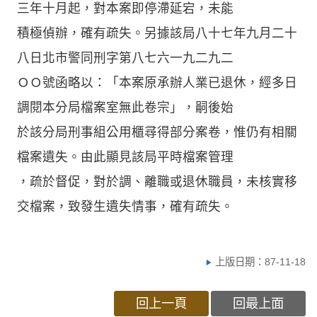
三年十月起，對本案即停滯延宕，未能
積極偵辦，確有疏失。另據該局八十七年九月二十
八日北市警同刑字第八七六一九二九二
ＯＯ號函略以：「本案原承辦人業已退休，經多日
調閱本分局檔案室無此卷宗」，嗣後始
於該分局刑事組公用櫃尋得部分案卷，惟仍有相關
檔案遺失。由此顯見該局平時檔案管理
，疏於督促，對於調、離職或退休職員，未核實移
交檔案，致發生遺失情事，確有疏失。
上版日期：87-11-18
回上一頁
回最上面