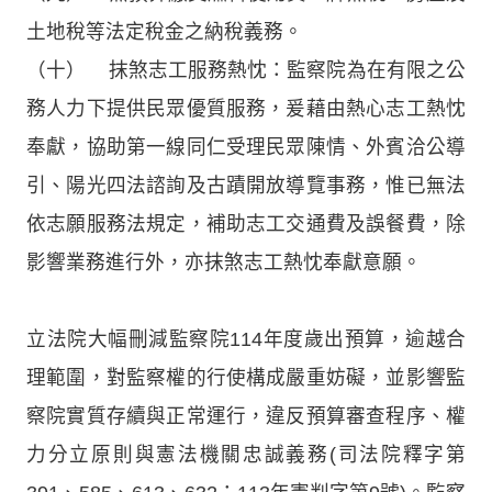
土地稅等法定稅金之納稅義務。
（十） 抹煞志工服務熱忱：監察院為在有限之公
務人力下提供民眾優質服務，爰藉由熱心志工熱忱
奉獻，協助第一線同仁受理民眾陳情、外賓洽公導
引、陽光四法諮詢及古蹟開放導覽事務，惟已無法
依志願服務法規定，補助志工交通費及誤餐費，除
影響業務進行外，亦抹煞志工熱忱奉獻意願。
立法院大幅刪減監察院114年度歲出預算，逾越合
理範圍，對監察權的行使構成嚴重妨礙，並影響監
察院實質存續與正常運行，違反預算審查程序、權
力分立原則與憲法機關忠誠義務(司法院釋字第