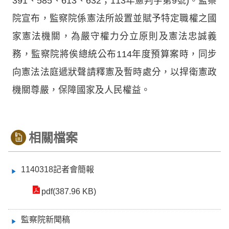
391、585、613、632；113年憲判字第9號)。監察
院宣布，監察院係憲法所設置並賦予特定職權之國
家憲法機關，為嚴守權力分立原則及憲法忠誠義
務，監察院將俟總統公布114年度預算案時，同步
向憲法法庭遞狀聲請釋憲及暫時處分，以捍衛憲政
機關尊嚴，保障國家及人民權益。
相關檔案
1140318記者會簡報
pdf(387.96 KB)
監察院新聞稿