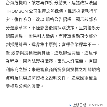
台海危機時，該署再作系 分結果，建議改採法國
THOMSON 公司生產之熱像儀，惟迄採購執行前
夕，復作系分，改以 規格公告招標。顯示該部系
分選廠草率，不僅影響後續採購決策，且前後系分
選廠迥異， 極易引人詬病。而陸軍後勤司令部分
割採購計畫，違背集中原則；審標作業標準不一，
肇 致參與投標廠商質疑；違規辦理開標，違反作
業程序；國內試製採購案，事先未訂底價， 有圖
利廠商之嫌；未嚴審廠商所提參與投標之相關規格
資料及原製造商授權之證明文件， 造成國軍權益
受損及公帑的浪費。
上版日期：87-11-19