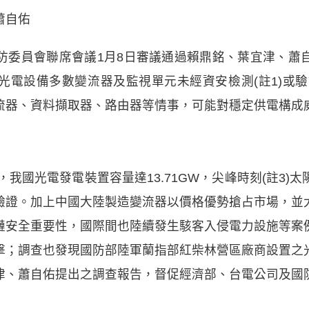
蕭自佑
防委員會聯席會議1月8日審議通過賴鼎銘、葉宜津、蕭
電設備多數變流器及監視單元未經資安檢測(註1)或驗
流器、資料擷取器、路由器等情事，可能對穩定供電構成
，我國光電發電裝置容量達13.71GW，尖峰時刻(註3)
驗證。加上中國大陸製造變流器以價格優勢搶占市場，並
鏈安全重要性，國際間也陸續發生駭客入侵電力設施等案
擊；調查也發現國防部陸軍蘭指部紅柴林營區廠商設置之
津、蕭自佑提出之調查報告，督促經濟部、台電公司及國