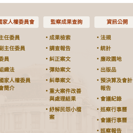
國家人權委員會
監察成果查詢
資訊公開
主任委員
成果檢索
法規
副主任委員
調查報告
統計
委員
糾正案文
廉政園地
組織法
彈劾案文
出版品
國家人權委員
糾舉案文
預決算及會計
會簡介
報告
重大案件改善
與處理結果
會議紀錄
紓解民怨小檔
巡察行事曆
案
會議行事曆
巡察報告