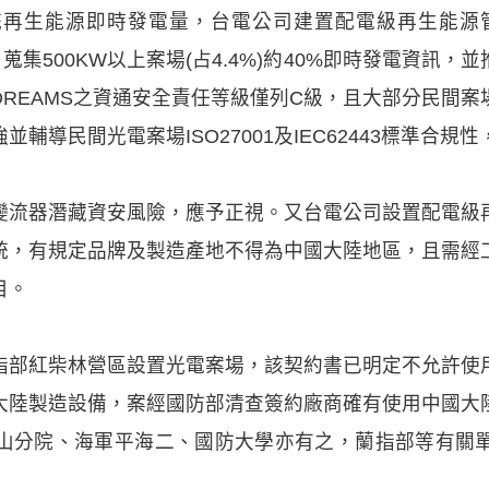
生能源即時發電量，台電公司建置配電級再生能源管理系
式，蒐集500KW以上案場(占4.4%)約40%即時發電資訊
REAMS之資通安全責任等級僅列C級，且大部分民間
輔導民間光電案場ISO27001及IEC62443標準合
變流器潛藏資安風險，應予正視。又台電公司設置配電級
統，有規定品牌及製造產地不得為中國大陸地區，且需經
目。
指部紅柴林營區設置光電案場，該契約書已明定不允許使
大陸製造設備，案經國防部清查簽約廠商確有使用中國大
山分院、海軍平海二、國防大學亦有之，蘭指部等有關