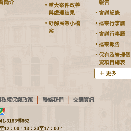
會簡介
報告
重大案件改善
與處理結果
會議紀錄
紓解民怨小檔
巡察行事曆
案
會議行事曆
巡察報告
保有及管理個
資項目總表
更多
隱私權保護政策
聯絡我們
交通資訊
1-3183轉662
2：00，13：30至17：00。