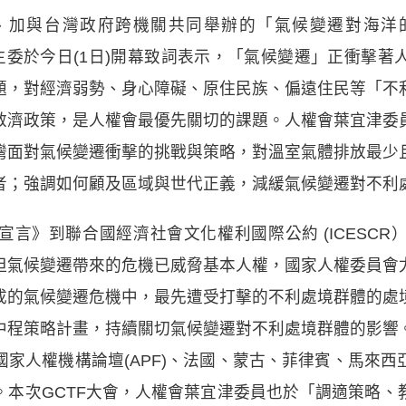
、加與台灣政府跨機關共同舉辦的「氣候變遷對海洋
主委於今日(1日)開幕致詞表示，「氣候變遷」正衝擊
題，對經濟弱勢、身心障礙、原住民族、偏遠住民等「不
救濟政策，是人權會最優先關切的課題。人權會葉宜津委
灣面對氣候變遷衝擊的挑戰與策略，對溫室氣體排放最少
者；強調如何顧及區域與世代正義，減緩氣候變遷對不利
言》到聯合國經濟社會文化權利國際公約 (ICESC
但氣候變遷帶來的危機已威脅基本人權，國家人權委員會
成的氣候變遷危機中，最先遭受打擊的不利處境群體的處
中程策略計畫，持續關切氣候變遷對不利處境群體的影響
家人權機構論壇(APF)、法國、蒙古、菲律賓、馬來
。本次GCTF大會，人權會葉宜津委員也於「調適策略、