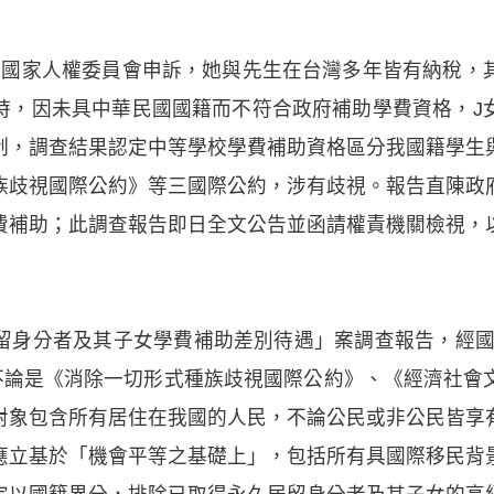
向國家人權委員會申訴，她與先生在台灣多年皆有納稅，
時，因未具中華民國國籍而不符合政府補助學費資格，J
制，調查結果認定中等學校學費補助資格區分我國籍學生
族歧視國際公約》等三國際公約，涉有歧視。報告直陳政
費補助；此調查報告即日全文公告並函請權責機關檢視，
身分者及其子女學費補助差別待遇」案調查報告，經國家
出不論是《消除一切形式種族歧視國際公約》、《經濟社會
對象包含所有居住在我國的人民，不論公民或非公民皆享
應立基於「機會平等之基礎上」，包括所有具國際移民背