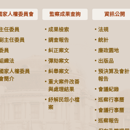
國家人權委員會
監察成果查詢
資訊公開
主任委員
成果檢索
法規
副主任委員
調查報告
統計
委員
糾正案文
廉政園地
組織法
彈劾案文
出版品
國家人權委員
糾舉案文
預決算及會計
會簡介
報告
重大案件改善
與處理結果
會議紀錄
紓解民怨小檔
巡察行事曆
案
會議行事曆
巡察報告