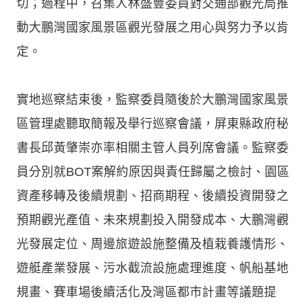
切；過程中，召集人林盛豐委員對交通部觀光局推
動大鵬灣國家風景區觀光發展之用心與努力予以肯
定。
實地巡察結束後，監察委員隨後於大鵬灣國家風景
區管理處聽取簡報及舉行巡察會議，屏東縣政府秘
書長邱黃肇崇亦率相關主管人員列席會議。監察委
員分別就BOT案解約原因與責任歸屬之檢討、園區
資產移轉及後續規劃、招商期程、後續投資開發之
預期觀光產值、未來規劃投入開發成本、大鵬灣觀
光發展定位、周邊旅遊設施整備及植栽養護情形、
遊艇產業發展、污水截流設施處理進度、帆船基地
規畫、賽車場後續活化及灣區都市計畫等議題提