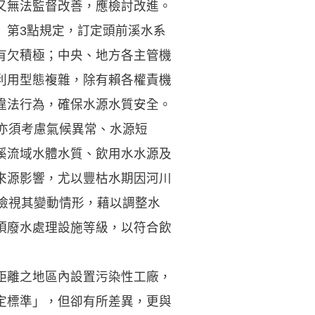
又無法監督改善，應檢討改進。
」第3點規定，訂定頭前溪水系
有欠積極；中央、地方各主管機
利用型態複雜，除有賴各權責機
違法行為，確保水源水質安全。
亦須考慮氣候異常、水源短
溪流域水體水質、飲用水水源及
來源影響，尤以豐枯水期因河川
檢視其變動情形，藉以調整水
項廢水處理設施等級，以符合飲
距離之地區內設置污染性工廠，
定標準」，但卻有所差異，更與