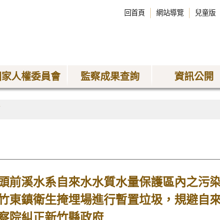
回首頁
網站導覽
兒童版
國家人權委員會
監察成果查詢
資訊公開
稿
頭前溪水系自來水水質水量保護區內之污
竹東鎮衛生掩埋場進行暫置垃圾，規避自來
察院糾正新竹縣政府