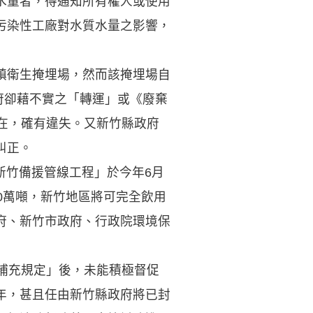
水量者，得通知所有權人或使用
污染性工廠對水質水量之影響，
鎮衛生掩埋場，然而該掩埋場自
府卻藉不實之「轉運」或《廢棄
在，確有違失。又新竹縣政府
糾正。
新竹備援管線工程」於今年6月
0萬噸，新竹地區將可完全飲用
府、新竹市政府、行政院環境保
補充規定」後，未能積極督促
年，甚且任由新竹縣政府將已封