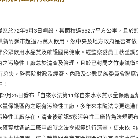
區於72年5月3日劃設，其面積達552.7平方公里，且
供新竹縣市超過75萬人飲用，然中央及地方政府是否有
昇公眾飲用水品質及維護國民健康。經監察委員田秋堇調
內之污染性工廠怠於清查及管理，且於已封閉之竹東鎮衛
有怠失，監察院財政及經濟、內政及少數民族委員會聯席
下：
年2月25日發布「自來水法第11條自來水水質水量保護
水量保護區內之原有污染性工廠，多年來未隨法令更迭進行
污染性工廠存在，清查後確認5家污染性工廠皆為法規頒
未確實就各該工廠申設時之法令規範進行清查，更未依《自