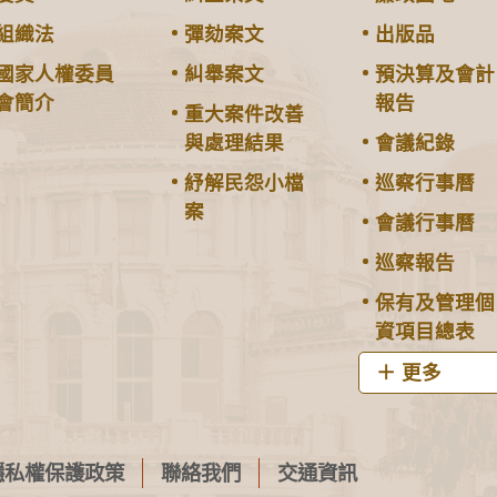
組織法
彈劾案文
出版品
國家人權委員
糾舉案文
預決算及會計
會簡介
報告
重大案件改善
與處理結果
會議紀錄
紓解民怨小檔
巡察行事曆
案
會議行事曆
巡察報告
保有及管理個
資項目總表
更多
隱私權保護政策
聯絡我們
交通資訊