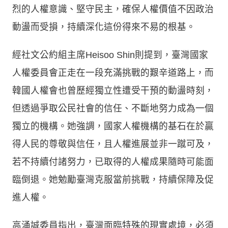
烈的人權意識、堅守民主，確保人權價值不因政治
動盪而受損，持續深化這份得來不易的根基。
經社文公約組主席Heisoo Shin則提到，臺灣國家
人權委員會正走在一段充滿挑戰的艱辛道路上，而
韓國人權會也曾歷經獨立性遭受干預的動盪時刻，
但透過爭取公民社會的信任、不斷地努力成為一個
獨立的機構。她強調，國家人權機構的基石在於贏
得人民的尊敬與信任，且人權進展並非一蹴可及，
若不持續付諸努力，已取得的人權成果隨時可能面
臨倒退。她勉勵臺灣克服當前挑戰，持續保障及促
進人權。
高涌誠委員指出，臺灣面臨特殊的現實處境，必須