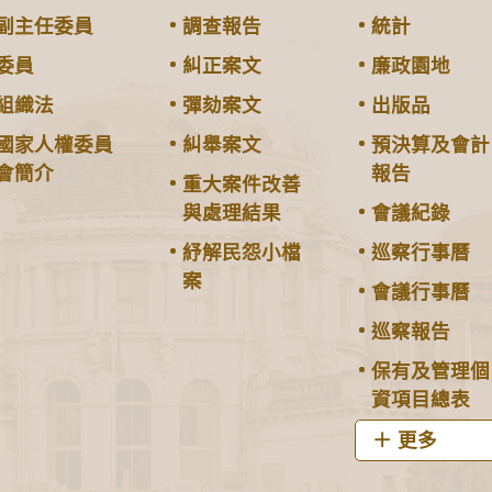
副主任委員
調查報告
統計
委員
糾正案文
廉政園地
組織法
彈劾案文
出版品
國家人權委員
糾舉案文
預決算及會計
會簡介
報告
重大案件改善
與處理結果
會議紀錄
紓解民怨小檔
巡察行事曆
案
會議行事曆
巡察報告
保有及管理個
資項目總表
更多