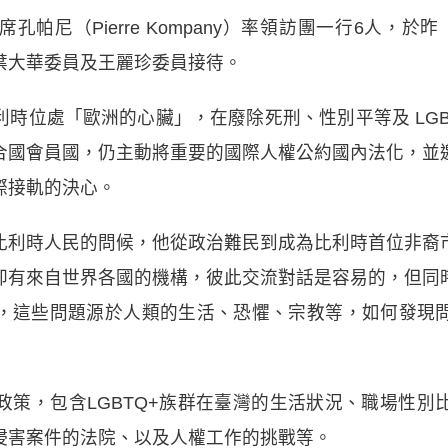
帕尼（Pierre Kompany）率領訪團一行6人，
葉大華委員及王麗珍委員接待。
時位處「歐洲的心臟」，在廢除死刑、性別平等及 LGB
合國會員國，仍主動將重要的國際人權公約國內法化，並
際接軌的決心。
比利時人民的問候，他從政治難民到成為比利時首位非裔
卻有來自世界各國的機構，彼此交流對話是容易的，但同
，這些問題源於人類的生活、恐懼、宗教等，如何發現
政策，包含LGBTQ+族群在臺灣的生活狀況、職場性別
侵害案件的法院、以及人權工作的挑戰等。