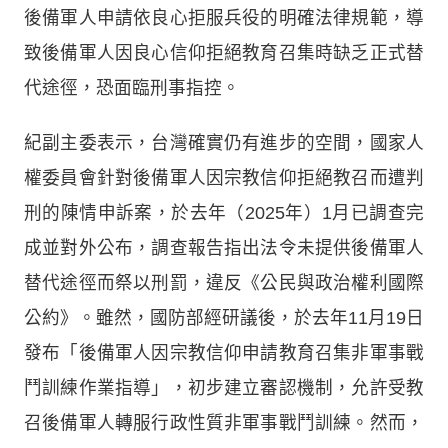
後備軍人申請依良心拒服兵役的明確法律規範，導
致後備軍人因良心信仰拒絕教育召集時缺乏正式替
代途徑，恐面臨刑事指控。
紀副主委表示，台灣確實仍有進步的空間，國家人
權委員會針對後備軍人因宗教信仰拒絕教召而遭判
刑的陳情申訴案，於去年（2025年）1月已調查完
成並對外公布，調查報告指出法令未提供後備軍人
替代途徑而祭以刑罰，違反《公民與政治權利國際
公約》。雖然，國防部經研議後，於去年11月19日
發布「後備軍人因宗教信仰申請教育召集非軍事戰
鬥訓練作業指導」，初步建立審認機制，允許受教
召後備軍人轉服行政性質非軍事戰鬥訓練。然而，