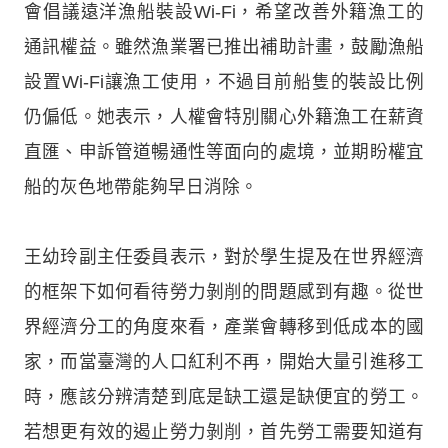
會倡議遠洋漁船裝設Wi-Fi，希望改善外籍漁工的
通訊權益。雖然漁業署已推出補助計畫，鼓勵漁船
設置Wi-Fi讓漁工使用，不過目前船隻的裝設比例
仍偏低。她表示，人權會特別關心外籍漁工在薪資
直匯、申訴管道暢通性等面向的處境，並期盼權宜
船的灰色地帶能夠早日消除。
王幼玲副主任委員表示，對於學生提及在世界經濟
的框架下如何看待勞力剝削的問題感到有趣。從世
界經濟分工的角度來看，產業會轉移到低成本的國
家，而當臺灣的人口紅利不再，開始大量引進移工
時，應該分辨清楚到底是缺工還是缺便宜的勞工。
若想更有效的遏止勞力剝削，首先勞工需要知道有