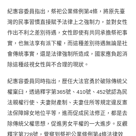
紀惠容委員指出，祭祀公業條例第4條，將原先臺
灣的民事習慣直接賦予法律上之強制力，並對女性
作出不利之差別待遇，女性即使有共同承擔祭祀事
實，也無法享有派下權，而這種差別待遇無論是社
會傳統事實，還是法律強制所造成，國家應負起消
除這種歧視女性與不合理的現狀。
紀惠容委員同時指出，歷任大法官勇於破除傳統父
權窠臼，透過釋字第365號、410號、452號認為民
法親權行使、夫妻財產制、夫妻住所等規定違反憲
法保障婦女地位平等，進而促成民法修正，都是去
除傳統父權思想，促進男女平權的一大進步。反觀
釋字第728號，覺察到祭祀公業條例第4條法律效