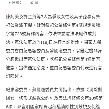
日期：111-10-19
陳純美及許金賀等7人為爭取女性及其子孫享有祭
祀公業派下權，針對祭祀公業條例第4條規定及釋
字第728號解釋內容，依法聲請憲法法庭作成判
決，憲法法庭於昨(18)日進行言詞辯論，國家人權
委員會由紀惠容委員及蘇麗瓊委員，以鑑定機關身
分應邀出席憲法法庭，就祭祀公業條例第4條是否
違憲，提供鑑定意見，並由紀惠容委員代表進行言
詞陳述。
紀惠容委員、蘇麗瓊委員共同指出，依據《消除對
婦女一切形式歧視公約》及憲法增修條文第10條第
6項，都言明國家應負起積極消除性別歧視及促進