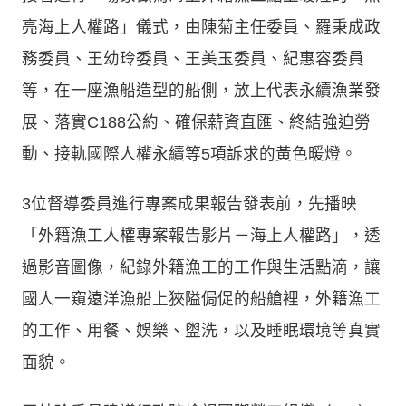
亮海上人權路」儀式，由陳菊主任委員、羅秉成政
務委員、王幼玲委員、王美玉委員、紀惠容委員
等，在一座漁船造型的船側，放上代表永續漁業發
展、落實C188公約、確保薪資直匯、終結強迫勞
動、接軌國際人權永續等5項訴求的黃色暖燈。
3位督導委員進行專案成果報告發表前，先播映
「外籍漁工人權專案報告影片－海上人權路」，透
過影音圖像，紀錄外籍漁工的工作與生活點滴，讓
國人一窺遠洋漁船上狹隘侷促的船艙裡，外籍漁工
的工作、用餐、娛樂、盥洗，以及睡眠環境等真實
面貌。