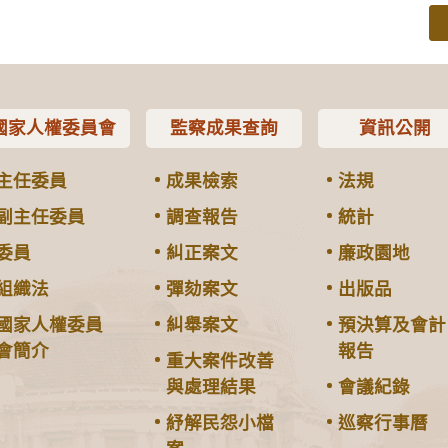
國家人權委員會
監察成果查詢
資訊公開
主任委員
成果檢索
法規
副主任委員
調查報告
統計
委員
糾正案文
廉政園地
組織法
彈劾案文
出版品
國家人權委員
糾舉案文
預決算及會計
會簡介
報告
重大案件改善
與處理結果
會議紀錄
紓解民怨小檔
巡察行事曆