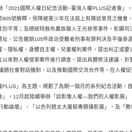
「2021國際人權日紀念活動~臺灣人權PLUS記者會」，
805號解釋，保障被害少年在法庭上有陳述意見之機會、
性別平等；及總統特赦布農族獵人王光祿等事件，彰顯司
遺址、公告撤銷105件政治受難者刑事有罪判決及平復泰
權、隱私權、身體自主權、兒童權利案件，提出糾正或要
立以來對人權侵害案件進行調查，提出具體修法建議、針
權議題社會對話機制，以及推動國際交流合作等，在人權促
PLUS」為主題，規劃了為期一個月的系列紀念活動，首
會」，12月起陸續舉辦「話影像人權—我們的人權影展」
業行動論壇」、「以色列猶太大屠殺專題攝影展」，及「