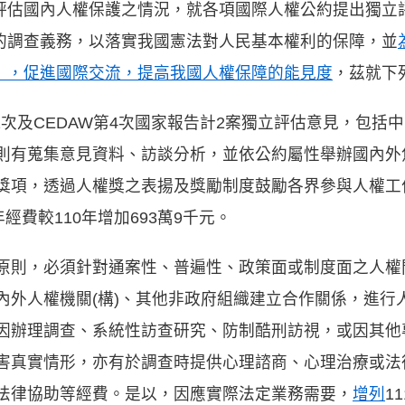
評估國內人權保護之情況，就各項國際人權公約提出獨立
的調查義務，以落實我國憲法對人民基本權利的保障，並
」，促進國際交流，提高我國人權保障的能見度
，茲就下
第2次及CEDAW第4次國家報告計2案獨立評估意見，包
則有蒐集意見資料、訪談分析，並依公約屬性舉辦國內外
獎項，透過人權獎之表揚及獎勵制度鼓勵各界參與人權工
經費較110年增加693萬9千元。
原則，必須針對通案性、普遍性、政策面或制度面之人權
內外人權機關(構)、其他非政府組織建立合作關係，進行
因辦理調查、系統性訪查研究、防制酷刑訪視，或因其他
害真實情形，亦有於調查時提供心理諮商、心理治療或法
法律協助等經費。是以，因應實際法定業務需要，
增列
1