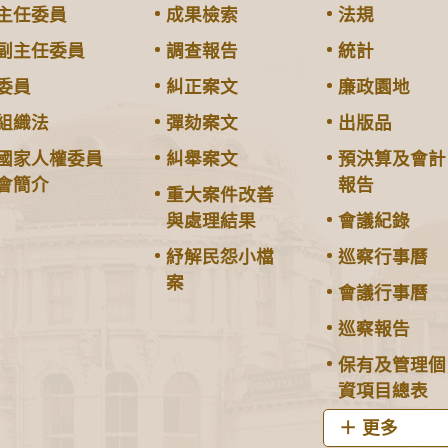
主任委員
成果檢索
法規
副主任委員
調查報告
統計
委員
糾正案文
廉政園地
組織法
彈劾案文
出版品
國家人權委員
糾舉案文
預決算及會計
會簡介
報告
重大案件改善
與處理結果
會議紀錄
紓解民怨小檔
巡察行事曆
案
會議行事曆
巡察報告
保有及管理個
資項目總表
更多