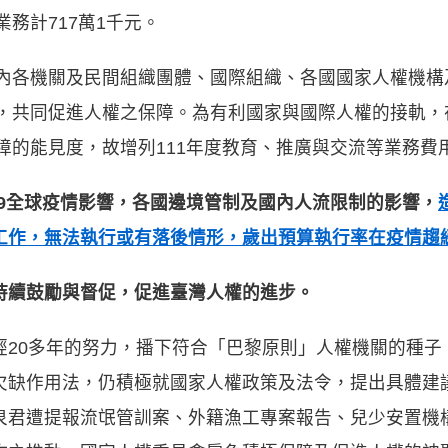
務計717萬1千元。
內各機關及民間組織團體、國際組織、各國國家人權機構
，共同促進人權之保障。為有利國家與國際人權的接軌，
的能見度，故增列111年度教育、推廣與交流等業務費用
d-19全球疫情影響，各國邊境管制及國內人流限制的影響，
工作，無法執行或有落後情形，歲出預算執行率
在疫情趨
持續鼓勵與督促，促進臺灣人權的進步。
20多年的努力，播下符合「巴黎原則」人權機關的種子，
欠缺作用法，仍積極就國家人權政策及法令，提出具體建
泉君遭提報流氓管訓案、外籍漁工專案報告、兒少安置機