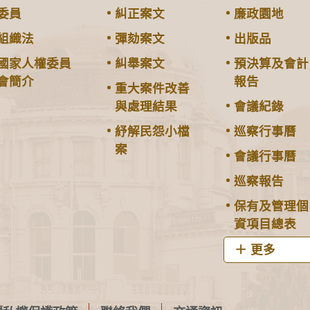
委員
糾正案文
廉政園地
組織法
彈劾案文
出版品
國家人權委員
糾舉案文
預決算及會計
會簡介
報告
重大案件改善
與處理結果
會議紀錄
紓解民怨小檔
巡察行事曆
案
會議行事曆
巡察報告
保有及管理個
資項目總表
更多