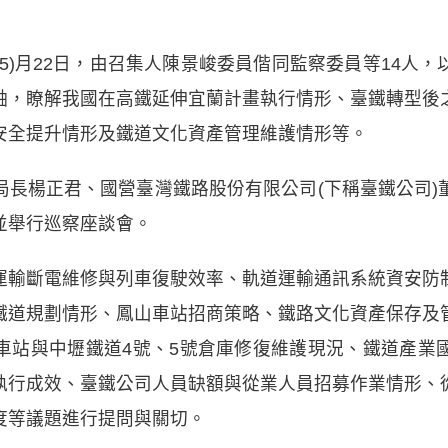
5)月22日，由召集人陳景峻委員偕同監察委員等14人
軸，瞭解我國在高鐵延伸宜蘭計畫執行情形、臺鐵轉型後
安全提升情形及鐵道文化資產管理維護情形等。
局長楊正君、國營臺灣鐵路股份有限公司(下稱臺鐵公司)
並舉行巡察座談會。
運輸斷電維修與列車復駛效率、軌道運輸通訊系統資安防
鐵道規劃情形、鳳山車站招商策略、鐵路文化資產保存及
車站與中壢鐵道4號、5號倉庫修復維護現況、鐵道產業
執行成效、臺鐵公司人員缺額與從業人員招募作業情形、
度等議題進行提問與關切。