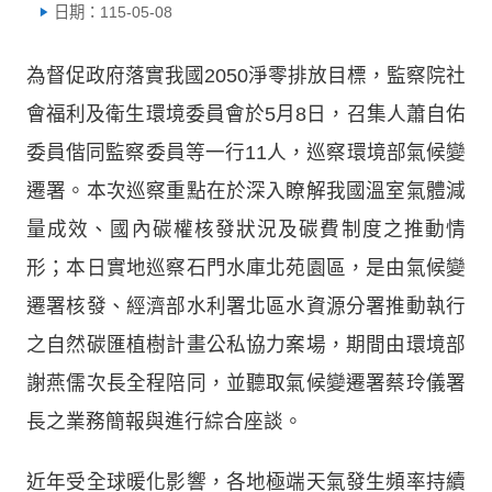
日期：115-05-08
為督促政府落實我國2050淨零排放目標，監察院社
會福利及衛生環境委員會於5月8日，召集人蕭自佑
委員偕同監察委員等一行11人，巡察環境部氣候變
遷署。本次巡察重點在於深入瞭解我國溫室氣體減
量成效、國內碳權核發狀況及碳費制度之推動情
形；本日實地巡察石門水庫北苑園區，是由氣候變
遷署核發、經濟部水利署北區水資源分署推動執行
之自然碳匯植樹計畫公私協力案場，期間由環境部
謝燕儒次長全程陪同，並聽取氣候變遷署蔡玲儀署
長之業務簡報與進行綜合座談。
近年受全球暖化影響，各地極端天氣發生頻率持續