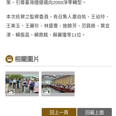
策，引導臺灣穩健邁向2050淨零轉型。
本次巡察之監察委員，有召集人蕭自佑、王幼玲、
王美玉、王麗珍、林盛豐、施錦芳、范巽綠、葉宜
津、賴振昌、賴鼎銘、蘇麗瓊等11位。
相關圖片
回上一頁
回最上面