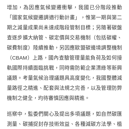
增加，為因應氣候變遷衝擊，我國已分階段推動
「國家氣候變遷調適行動計畫」，惟第一期與第二
期之減量成果尚未達成階段管制目標；另隨著碳盤
查逐步擴大納管、碳定價與交易機制（包括碳權、
碳費制度）陸續推動，另因應歐盟碳邊境調整機制
（CBAM）上路，國內查驗管理量能負荷及如何接
軌國際持續面臨挑戰，同時需防範企業漂綠等新興
議題。考量氣候治理議題具高度變化，我國整體減
量路徑之精進、配套與法規之完善，以及管理防弊
機制之健全，均待審慎因應與精進。
巡察中，監委們關心及提出多項議題，如自然碳匯
測量、碳捕捉封存技術效益、各種減碳方法學、植