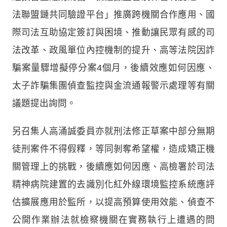
法聯盟鏈共同驗證平台」推廣跨機關合作應用、國
際司法互助協定簽訂與困境、推動讓民眾有感的司
法改革、政風單位內控機制的提升、高等法院因詐
騙案量驟增擬停分案4個月，後續效應如何因應、
太子詐騙集團偵查監控與金流通報警示處理等有關
議題提出詢問。
另召集人高涌誠委員亦就刑法修正草案中部分無期
徒刑案件不得假釋，等同剝奪希望權，造成矯正機
關管理上的挑戰，後續應如何因應、高檢署於司法
精神病院建置的去識別化紅外線環境監控系統應評
估擴展應用於監所，以提高預算使用效能、偵查不
公開作業辦法就檢察機關在實務執行上遭遇的問