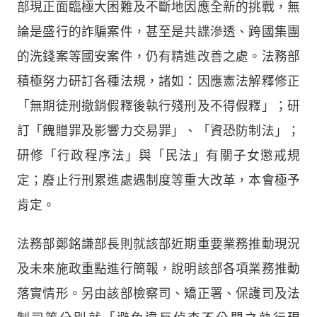
部現正面臨極大困難及不斷地因應全新的挑戰，無
論是盛行的詐騙案件，甚至是共諜滲透、跨國集團
的洗錢案等國安案件，仍有精進改善之處。法務部
積極努力研訂各種法規，諸如：因應憲法解釋修正
「無期徒刑撤銷假釋後執行殘刑及不得假釋」；研
訂「餽贈罪及影響力交易罪」、「資恐防制法」；
研修「行政程序法」與「民法」有關子女懲戒規
定；廢止行刑累進處遇制度等重大改革，本會極予
肯定。
法務部鄭銘謙部長則就該部近期重要業務推動現況
及未來施政重點進行簡報，說明該部各項業務推動
落實情形。另由該部檢察司、矯正署、保護司及法