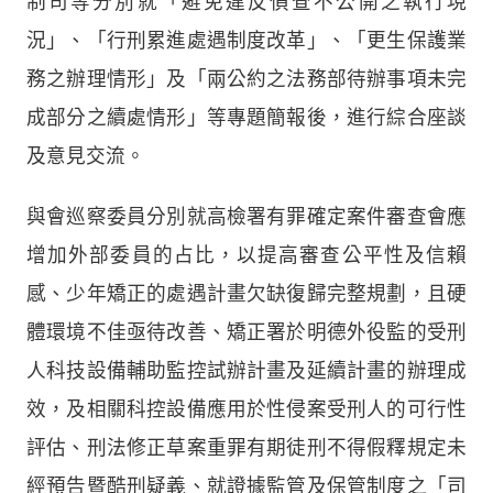
制司等分別就「避免違反偵查不公開之執行現
況」、「行刑累進處遇制度改革」、「更生保護業
務之辦理情形」及「兩公約之法務部待辦事項未完
成部分之續處情形」等專題簡報後，進行綜合座談
及意見交流。
與會巡察委員分別就高檢署有罪確定案件審查會應
增加外部委員的占比，以提高審查公平性及信賴
感、少年矯正的處遇計畫欠缺復歸完整規劃，且硬
體環境不佳亟待改善、矯正署於明德外役監的受刑
人科技設備輔助監控試辦計畫及延續計畫的辦理成
效，及相關科控設備應用於性侵案受刑人的可行性
評估、刑法修正草案重罪有期徒刑不得假釋規定未
經預告暨酷刑疑義、就證據監管及保管制度之「司