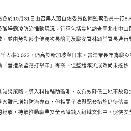
會於10月31日由召集人蕭自佑委員偕同監察委員一行8
及職場霸凌防治推動現況。行程包括實地訪查臺北市中山
效，並由勞動部李健鴻次長陪同及職安署林毓堂署長進行
亡千人率0.022，仍高於新加坡與日本。營造業長年為職
動「營造業墜落打擊年」專案，但整體減災成效尚未達標
進減災策略，導入科技輔助監測，以有效降低工地事故發
草案雖已增訂防治專章，但相關子法與配套措施仍待落實
的經驗，持續推動職業安全意識融入組織文化中，促使安