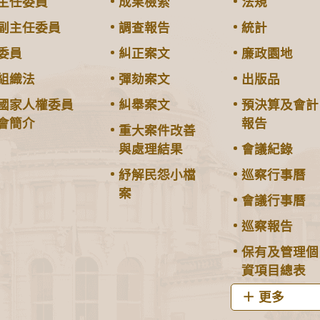
主任委員
成果檢索
法規
副主任委員
調查報告
統計
委員
糾正案文
廉政園地
組織法
彈劾案文
出版品
國家人權委員
糾舉案文
預決算及會計
會簡介
報告
重大案件改善
與處理結果
會議紀錄
紓解民怨小檔
巡察行事曆
案
會議行事曆
巡察報告
保有及管理個
資項目總表
更多