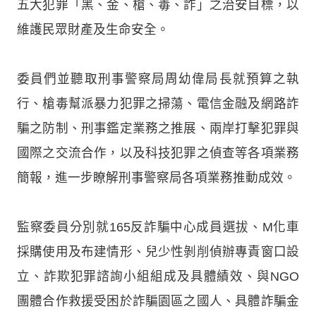
五大犯罪「黑、金、槍、毒、詐」之治安目標，以
維護民眾財產及生命安全。
委員們並聽取刑事警察局周幼偉局長就預算之執
行、槍毒幫派暴力犯罪之掃蕩、電信金融及網路詐
騙之防制、刑事鑑定業務之推展、兩岸打擊犯罪與
國際之交流合作，以及科技犯罪之偵查等各項業務
簡報，進一步瞭解刑事警察局各項業務推動成效。
監察委員分別就165反詐騙中心成員選拔、M化車
採購使用及布建情形、兒少性剝削偵辦專責窗口設
立、詐欺犯罪諮詢小組組成及具體績效、與NGO
團體合作救援受困於詐騙園區之國人、具體詐騙金