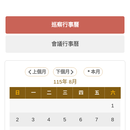
巡察行事曆
會議行事曆
上個月
下個月
本月
115年 8月
日
一
二
三
四
五
六
1
2
3
4
5
6
7
8