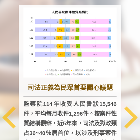
司法正義為民眾首要關心議題
監察院114年收受人民書狀15,546
件，平均每月收件1,296件。按案件性
監察
質結構觀察，近5年來，司法及獄政類
均每
占36~40％居首位，以涉及刑事案件
證，