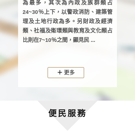
為最多，其次為內政及族群類占
調卷
24~30％上下，以警政消防、建築管
詢會
理及土地行政為多。另財政及經濟
次及
類、社福及衛環類與教育及文化類占
審議
比則在7~10％之間，顯見民 ...
人，
政機關
更多
便民服務