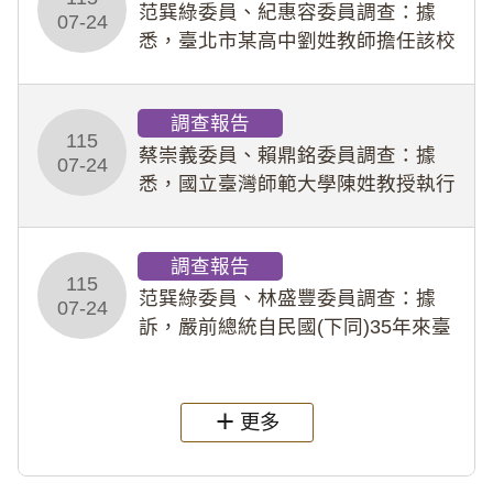
事件處理會議（下
范巽綠委員、紀惠容委員調查：據
07-24
悉，臺北市某高中劉姓教師擔任該校
專題指導教師及組長，詎假借管教名
義，多次要求該校某生依其指示，自
調查報告
行拍攝特定樣態性影像並以手機傳送
115
劉師。該生因畏懼成
蔡崇義委員、賴鼎銘委員調查：據
07-24
悉，國立臺灣師範大學陳姓教授執行
多件人體研究計畫，其採集及運用血
液樣本，疑違反「人體研究法」及學
調查報告
術倫理等情案調查報告。(115教調
115
31)
范巽綠委員、林盛豐委員調查：據
07-24
訴，嚴前總統自民國(下同)35年來臺
後即居住於重慶寓所(即國定古蹟嚴家
淦故居)，迨至嚴前總統及其夫人相繼
過世後，總統府於89年間函請其家屬
更多
繼續留住