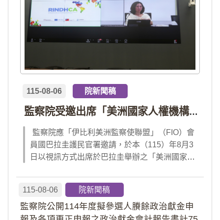
115-08-06
院新聞稿
監察院受邀出席「美洲國家人權機構網絡」年會 分享我國氣候災害防治經驗 打造國際永續韌性
監察院應「伊比利美洲監察使聯盟」（FIO）會
員國巴拉圭護民官署邀請，於本（115）年8月3
日以視訊方式出席於巴拉圭舉辦之「美洲國家人
權機構網絡」（RINDHCA）年會，並發表專題
報告，就美洲地區環境災害、氣候緊急狀態與人
115-08-06
院新聞稿
權風險等議題，與拉美地區監察機構、護民官署
監察院公開114年度擬參選人賸餘政治獻金申
及紅十字國際委員會、原住民社區支持組織...
報及各項更正申報之政治獻金會計報告書計75