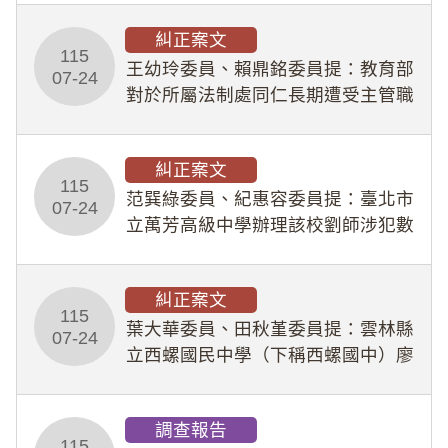
幣1,483萬餘元，並長期收受建商餽
糾正案文
贈；復罔顧公共安全，圖利默許建商
115
王幼玲委員、賴鼎銘委員提：教育部
於停工期間
07-24
對於所屬法制處同仁長期遭受主管職
場不法侵害情事，未能及時察覺、有
效介入及妥為處理，顯未善盡「公務
糾正案文
人員保障法」及「職業安全衛生法」
115
所定維護公務人員
范巽綠委員、紀惠容委員提：臺北市
07-24
立萬芳高級中學辦理該校劉師涉犯數
位性剝削事件，於第一線校園性別事
件調查、審議及申復程序中，喪失專
糾正案文
業把關與糾錯功能，不僅首份調查報
115
告漏未審酌師生不
葉大華委員、田秋堇委員提：雲林縣
07-24
立西螺國民中學（下稱西螺國中）廖
姓專任教師（下稱廖師）、蔡姓鐘點
教練（下稱蔡教練）涉體罰及不當管
調查報告
教羽球隊學生等行為，歷經該校校園
115