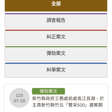
全部
調查報告
糾正案文
彈劾案文
糾舉案文
彈劾案文
115
新竹縣政府工務處前處長江良淵，於
07-28
主責新竹縣竹北「豐采520」建案期
間，藏匿鉅額來源不明財產現金新臺