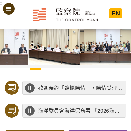
:::
跳到主要內容區塊
EN
:::
歡迎預約「臨櫃陳情」，陳情受理中心將優先排定人員與您接談，釐清案情爭點後收案處理，以節省您的寶貴時間。
海洋委員會海洋保育署 「2026海洋保育創意短影音競賽」活動