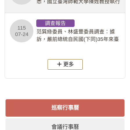
悉，國立臺灣師範大學陳姓教授執行
多件人體研究計畫，其採集及運用血
液樣本，疑違反「人體研究法」及學
調查報告
術倫理等情案調查報告。(115教調
115
31)
范巽綠委員、林盛豐委員調查：據
07-24
訴，嚴前總統自民國(下同)35年來臺
後即居住於重慶寓所(即國定古蹟嚴家
淦故居)，迨至嚴前總統及其夫人相繼
過世後，總統府於89年間函請其家屬
更多
繼續留住
巡察行事曆
會議行事曆