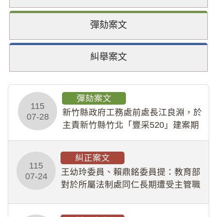
彈劾案文
糾舉案文
彈劾案文
115
新竹縣政府工務處前處長江良淵，於
07-28
主責新竹縣竹北「豐采520」建案期
間，藏匿鉅額來源不明財產現金新臺
幣1,483萬餘元，並長期收受建商餽
糾正案文
贈；復罔顧公共安全，圖利默許建商
115
王幼玲委員、賴鼎銘委員提：教育部
於停工期間
07-24
對於所屬法制處同仁長期遭受主管職
場不法侵害情事，未能及時察覺、有
效介入及妥為處理，顯未善盡「公務