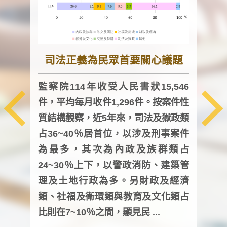
司法正義為民眾首要關心議題
監察院114年收受人民書狀15,546
件，平均每月收件1,296件。按案件性
監察
質結構觀察，近5年來，司法及獄政類
均每
占36~40％居首位，以涉及刑事案件
證，
為最多，其次為內政及族群類占
調卷
24~30％上下，以警政消防、建築管
詢會
理及土地行政為多。另財政及經濟
次及
類、社福及衛環類與教育及文化類占
審議
比則在7~10％之間，顯見民 ...
人，