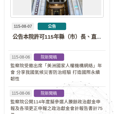
115-08-07
公告
公告本院許可115年縣（市）長、直轄市議員、縣（市）議員擬參選人開立政治獻金專戶共計4戶。各專戶得收受政治獻金期間為自專戶許可設立日起至115年11月27日止，專戶名冊詳如附件。
115-08-06
院新聞稿
監察院受邀出席「美洲國家人權機構網絡」年
會 分享我國氣候災害防治經驗 打造國際永續
韌性
115-08-06
院新聞稿
監察院公開114年度擬參選人賸餘政治獻金申
報及各項更正申報之政治獻金會計報告書計75