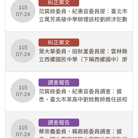
糾正案文
人員保障法」及「職業安全衛生法」
115
所定維護公務人員
范巽綠委員、紀惠容委員提：臺北市
07-24
立萬芳高級中學辦理該校劉師涉犯數
位性剝削事件，於第一線校園性別事
件調查、審議及申復程序中，喪失專
糾正案文
業把關與糾錯功能，不僅首份調查報
115
告漏未審酌師生不
葉大華委員、田秋堇委員提：雲林縣
07-24
立西螺國民中學（下稱西螺國中）廖
姓專任教師（下稱廖師）、蔡姓鐘點
教練（下稱蔡教練）涉體罰及不當管
調查報告
教羽球隊學生等行為，歷經該校校園
115
事件處理會議（下
范巽綠委員、紀惠容委員調查：據
07-24
悉，臺北市某高中劉姓教師擔任該校
專題指導教師及組長，詎假借管教名
義，多次要求該校某生依其指示，自
調查報告
行拍攝特定樣態性影像並以手機傳送
115
劉師。該生因畏懼成
蔡崇義委員、賴鼎銘委員調查：據
07-24