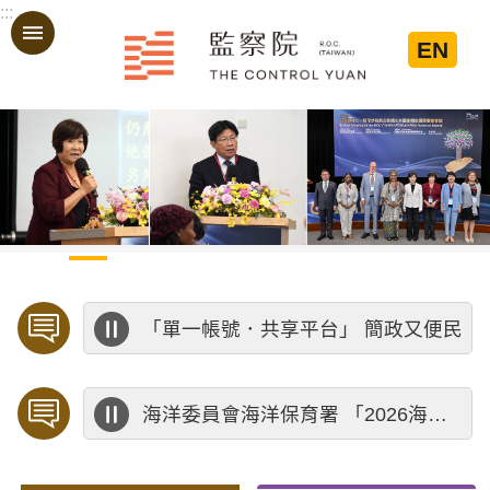
:::
跳到主要內容區塊
EN
:::
歡迎預約「臨櫃陳情」，陳情受理中心將優先排定人員與您接談，釐清案情爭點後收案處理，以節省您的寶貴時間。
公務人員應廉潔自持、利益迴避、依法公正執行公務～考試院公務人員保障暨培訓委員會～