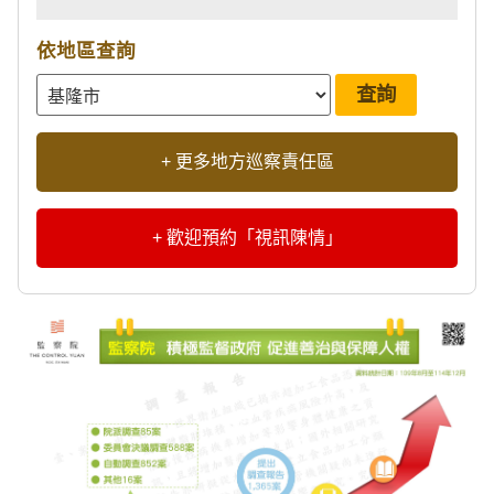
依地區查詢
+ 更多地方巡察責任區
+ 歡迎預約「視訊陳情」