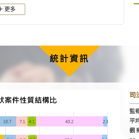
更多
統計資訊
司
監察
平
觀