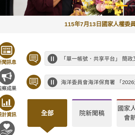
115年7月13日監察院
歡迎預約「臨櫃陳情」，陳情
新聞訊息
公務人員應廉潔自持、利益迴
監察成果
國家
全部
院新聞稿
統計資訊
會