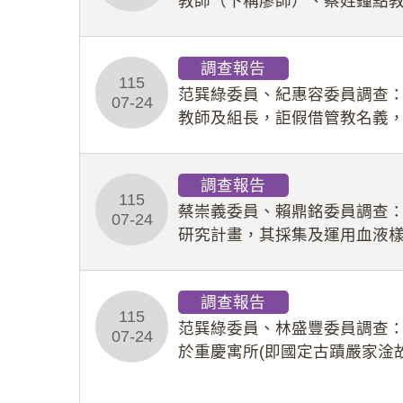
教師（下稱廖師）、蔡姓鐘點
等行為，歷經該校校園事件處
調查報告
115
范巽綠委員、紀惠容委員調查
07-24
教師及組長，詎假借管教名義
性影像並以手機傳送劉師。該
調查報告
115
蔡崇義委員、賴鼎銘委員調查
07-24
研究計畫，其採集及運用血液
查報告。(115教調31)
調查報告
115
范巽綠委員、林盛豐委員調查：
07-24
於重慶寓所(即國定古蹟嚴家淦
府於89年間函請其家屬繼續留