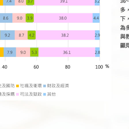
3
多
下
為
與
顯見