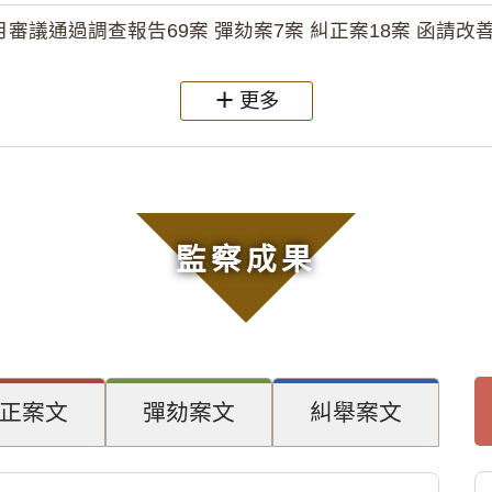
月審議通過調查報告69案 彈劾案7案 糾正案18案 函請改善
更多
監察成果
正案文
彈劾案文
糾舉案文