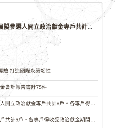
公告本院許可115年縣（市）長、直轄市議員、縣（市）議員擬參選人開立政治獻金專戶共計4戶。各專戶得收受政治獻金期間為自專戶許可設立日起至115年11月27日止，專戶名冊詳如附件。
經驗 打造國際永續韌性
金會計報告書計75件
政治獻金專戶共計8戶。各專戶得收受...
5戶。各專戶得收受政治獻金期間為自...