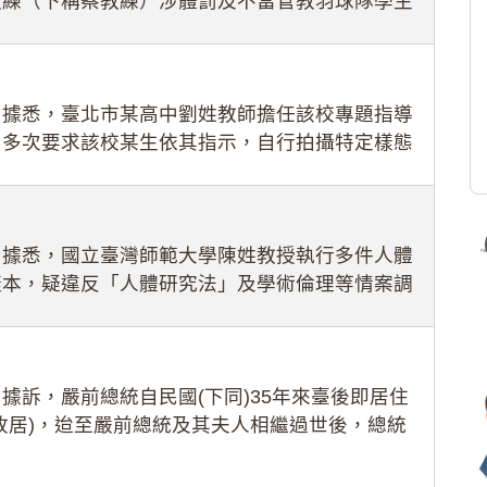
教練（下稱蔡教練）涉體罰及不當管教羽球隊學生
理會議（下
：據悉，臺北市某高中劉姓教師擔任該校專題指導
，多次要求該校某生依其指示，自行拍攝特定樣態
生因畏懼成
：據悉，國立臺灣師範大學陳姓教授執行多件人體
樣本，疑違反「人體研究法」及學術倫理等情案調
據訴，嚴前總統自民國(下同)35年來臺後即居住
故居)，迨至嚴前總統及其夫人相繼過世後，總統
住