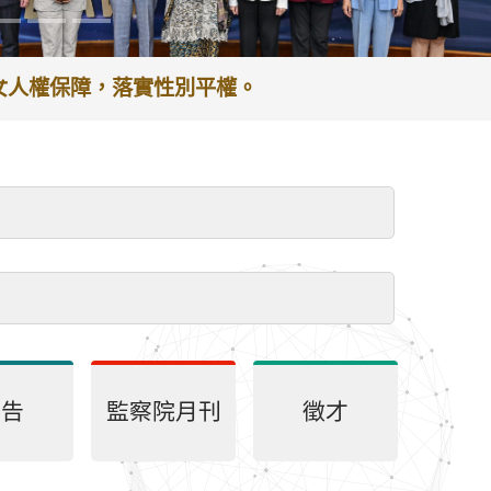
謝於服務期間之貢獻及辛勞。
處理，以節省您的寶貴時間。
會～
公告
監察院月刊
徵才