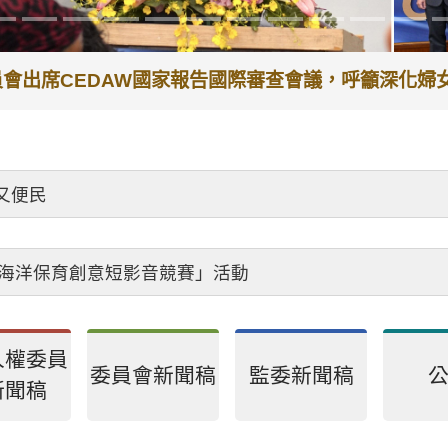
代理院長李鴻鈞接見退休人員，頒贈獎章及紀念品，感
受理中心將優先排定人員與您接談，釐清案情爭點後收案
避、依法公正執行公務～考試院公務人員保障暨培訓委員
人權委員
委員會新聞稿
監委新聞稿
新聞稿