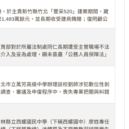
，於主責新竹縣竹北「豐采520」建案期間，藏
1,483萬餘元，並長期收受建商餽贈；復罔顧公
期間
教育部對於所屬法制處同仁長期遭受主管職場不法
效介入及妥為處理，顯未善盡「公務人員保障法」
護公務人員
臺北市立萬芳高級中學辦理該校劉師涉犯數位性剝
件調查、審議及申復程序中，喪失專業把關與糾錯
審酌師生不
雲林縣立西螺國民中學（下稱西螺國中）廖姓專任