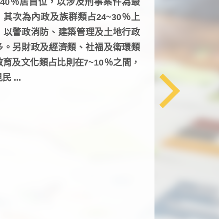
6~40％居首位，以涉及刑事案件為最
，其次為內政及族群類占24~30％上
，以警政消防、建築管理及土地行政
多。另財政及經濟類、社福及衛環類
教育及文化類占比則在7~10％之間，
民 ...