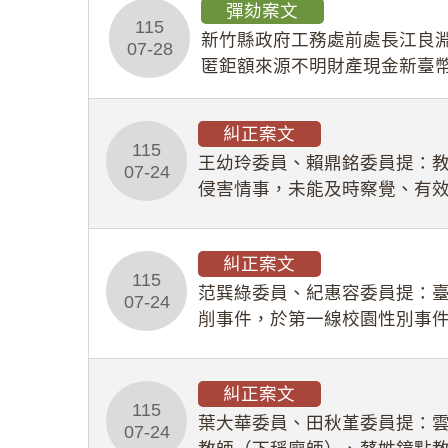
彈劾案文
115
新竹縣政府工務處前處長江良淵
07-28
匿鉅額來源不明財產現金新臺幣
共安全，圖利默許建商於停工
糾正案文
115
王幼玲委員、賴鼎銘委員提：
07-24
侵害情事，未能及時察覺、有
及「職業安全衛生法」所定維
糾正案文
115
范巽綠委員、紀惠容委員提：
07-24
削事件，於第一線校園性別事
功能，不僅首份調查報告漏未
糾正案文
115
葉大華委員、田秋堇委員提：
07-24