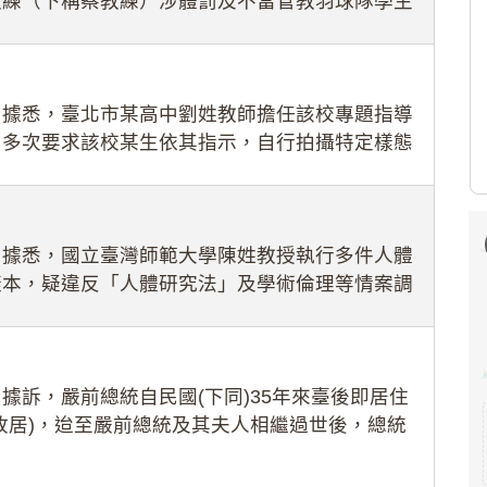
教練（下稱蔡教練）涉體罰及不當管教羽球隊學生
理會議（下
：據悉，臺北市某高中劉姓教師擔任該校專題指導
，多次要求該校某生依其指示，自行拍攝特定樣態
生因畏懼成
：據悉，國立臺灣師範大學陳姓教授執行多件人體
樣本，疑違反「人體研究法」及學術倫理等情案調
據訴，嚴前總統自民國(下同)35年來臺後即居住
故居)，迨至嚴前總統及其夫人相繼過世後，總統
住