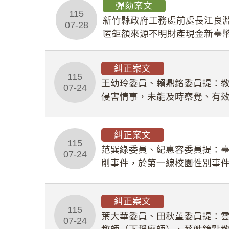
彈劾案文
115
新竹縣政府工務處前處長江良淵
07-28
匿鉅額來源不明財產現金新臺幣
共安全，圖利默許建商於停工
糾正案文
115
王幼玲委員、賴鼎銘委員提：
07-24
侵害情事，未能及時察覺、有
及「職業安全衛生法」所定維
糾正案文
115
范巽綠委員、紀惠容委員提：
07-24
削事件，於第一線校園性別事
功能，不僅首份調查報告漏未
糾正案文
115
葉大華委員、田秋堇委員提：
07-24