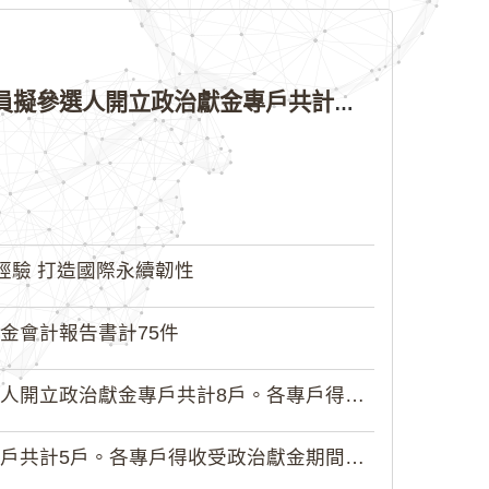
公告本院許可115年縣（市）長、直轄市議員、縣（市）議員擬參選人開立政治獻金專戶共計4戶。各專戶得收受政治獻金期間為自專戶許可設立日起至115年11月27日止，專戶名冊詳如附件。
經驗 打造國際永續韌性
金會計報告書計75件
政治獻金專戶共計8戶。各專戶得收受...
5戶。各專戶得收受政治獻金期間為自...