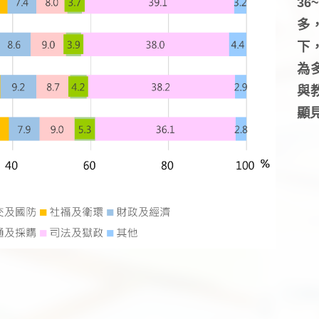
3
多
下
為
與
顯見