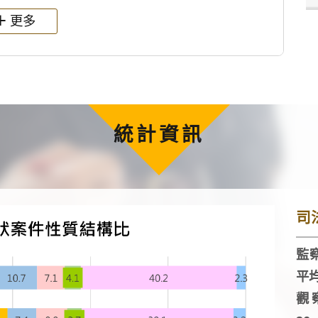
更多
統計資訊
司
監察
平
觀