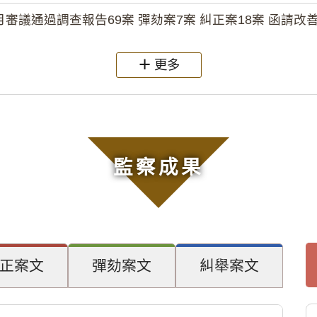
月審議通過調查報告69案 彈劾案7案 糾正案18案 函請改善
更多
監察成果
正案文
彈劾案文
糾舉案文