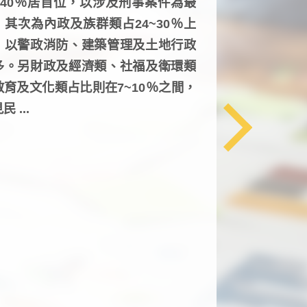
6~40％居首位，以涉及刑事案件為最
，其次為內政及族群類占24~30％上
，以警政消防、建築管理及土地行政
多。另財政及經濟類、社福及衛環類
教育及文化類占比則在7~10％之間，
民 ...