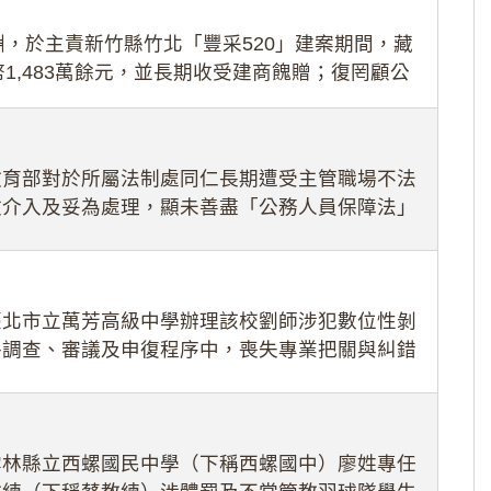
，於主責新竹縣竹北「豐采520」建案期間，藏
1,483萬餘元，並長期收受建商餽贈；復罔顧公
期間
教育部對於所屬法制處同仁長期遭受主管職場不法
效介入及妥為處理，顯未善盡「公務人員保障法」
護公務人員
臺北市立萬芳高級中學辦理該校劉師涉犯數位性剝
件調查、審議及申復程序中，喪失專業把關與糾錯
審酌師生不
雲林縣立西螺國民中學（下稱西螺國中）廖姓專任