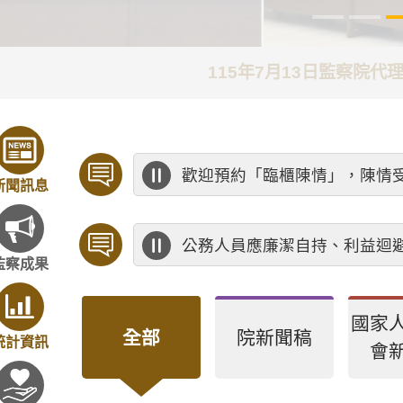
115年7月13日監察院
歡迎預約「臨櫃陳情」，陳情
新聞訊息
公務人員應廉潔自持、利益迴
監察成果
國家
全部
院新聞稿
統計資訊
會