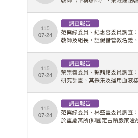
教師（下稱廖師）、蔡姓鐘點
等行為，歷經該校校園事件處
調查報告
115
范巽綠委員、紀惠容委員調查
07-24
教師及組長，詎假借管教名義
性影像並以手機傳送劉師。該
調查報告
115
蔡崇義委員、賴鼎銘委員調查
07-24
研究計畫，其採集及運用血液
查報告。(115教調31)
調查報告
115
范巽綠委員、林盛豐委員調查：
07-24
於重慶寓所(即國定古蹟嚴家淦
府於89年間函請其家屬繼續留