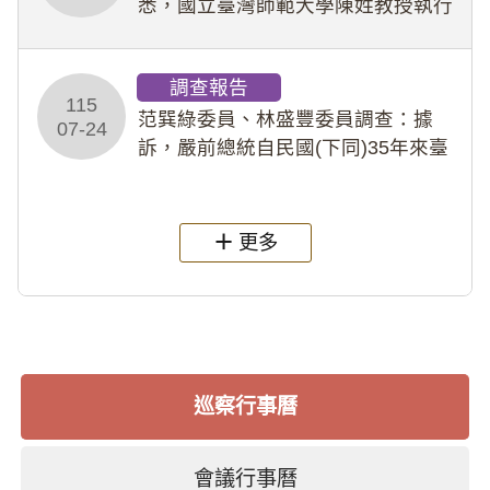
悉，國立臺灣師範大學陳姓教授執行
多件人體研究計畫，其採集及運用血
液樣本，疑違反「人體研究法」及學
調查報告
術倫理等情案調查報告。(115教調
115
31)
范巽綠委員、林盛豐委員調查：據
07-24
訴，嚴前總統自民國(下同)35年來臺
後即居住於重慶寓所(即國定古蹟嚴家
淦故居)，迨至嚴前總統及其夫人相繼
過世後，總統府於89年間函請其家屬
更多
繼續留住
巡察行事曆
會議行事曆