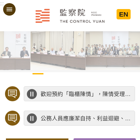
:::
跳到主要內容區塊
EN
:::
歡迎預約「臨櫃陳情」，陳情受理中心將優先排定人員與您接談，釐清案情爭點後收案處理，以節省您的寶貴時間。
公務人員應廉潔自持、利益迴避、依法公正執行公務～考試院公務人員保障暨培訓委員會～