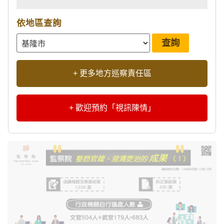
依地區查詢
+ 更多地方巡察責任區
+ 歡迎預約「視訊陳情」