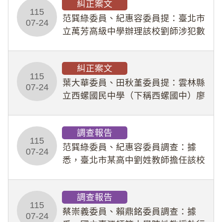
糾正案文
人員保障法」及「職業安全衛生法」
115
所定維護公務人員
范巽綠委員、紀惠容委員提：臺北市
07-24
立萬芳高級中學辦理該校劉師涉犯數
位性剝削事件，於第一線校園性別事
件調查、審議及申復程序中，喪失專
糾正案文
業把關與糾錯功能，不僅首份調查報
115
告漏未審酌師生不
葉大華委員、田秋堇委員提：雲林縣
07-24
立西螺國民中學（下稱西螺國中）廖
姓專任教師（下稱廖師）、蔡姓鐘點
教練（下稱蔡教練）涉體罰及不當管
調查報告
教羽球隊學生等行為，歷經該校校園
115
事件處理會議（下
范巽綠委員、紀惠容委員調查：據
07-24
悉，臺北市某高中劉姓教師擔任該校
專題指導教師及組長，詎假借管教名
義，多次要求該校某生依其指示，自
調查報告
行拍攝特定樣態性影像並以手機傳送
115
劉師。該生因畏懼成
蔡崇義委員、賴鼎銘委員調查：據
07-24