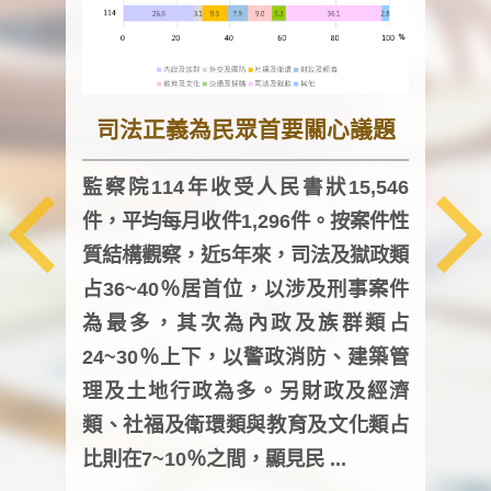
司法正義為民眾首要關心議題
監察院114年收受人民書狀15,546
件，平均每月收件1,296件。按案件性
監察
質結構觀察，近5年來，司法及獄政類
均每
占36~40％居首位，以涉及刑事案件
證，
為最多，其次為內政及族群類占
調卷
24~30％上下，以警政消防、建築管
詢會
理及土地行政為多。另財政及經濟
次及
類、社福及衛環類與教育及文化類占
審議
比則在7~10％之間，顯見民 ...
人，