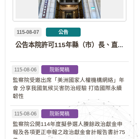
115-08-07
公告
公告本院許可115年縣（市）長、直轄市議員、縣（市）議員擬參選人開立政治獻金專戶共計4戶。各專戶得收受政治獻金期間為自專戶許可設立日起至115年11月27日止，專戶名冊詳如附件。
115-08-06
院新聞稿
監察院受邀出席「美洲國家人權機構網絡」年
會 分享我國氣候災害防治經驗 打造國際永續
韌性
115-08-06
院新聞稿
監察院公開114年度擬參選人賸餘政治獻金申
報及各項更正申報之政治獻金會計報告書計75