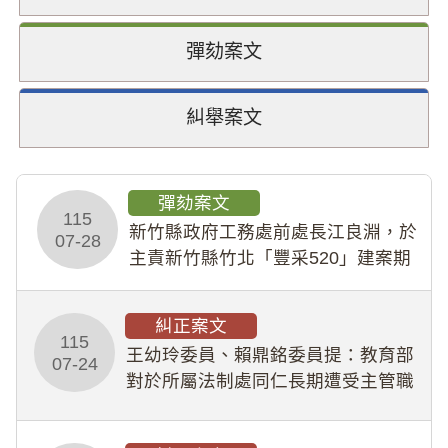
彈劾案文
糾舉案文
彈劾案文
115
新竹縣政府工務處前處長江良淵，於
07-28
主責新竹縣竹北「豐采520」建案期
間，藏匿鉅額來源不明財產現金新臺
幣1,483萬餘元，並長期收受建商餽
糾正案文
贈；復罔顧公共安全，圖利默許建商
115
王幼玲委員、賴鼎銘委員提：教育部
於停工期間
07-24
對於所屬法制處同仁長期遭受主管職
場不法侵害情事，未能及時察覺、有
效介入及妥為處理，顯未善盡「公務