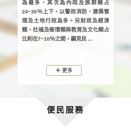
為最多，其次為內政及族群類占
調卷
24~30％上下，以警政消防、建築管
詢會
理及土地行政為多。另財政及經濟
次及
類、社福及衛環類與教育及文化類占
審議
比則在7~10％之間，顯見民 ...
人，
政機關
更多
便民服務