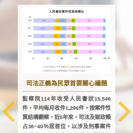
司法正義為民眾首要關心議題
監察院114年收受人民書狀15,546
件，平均每月收件1,296件。按案件性
監察
質結構觀察，近5年來，司法及獄政類
均每
占36~40％居首位，以涉及刑事案件
證，