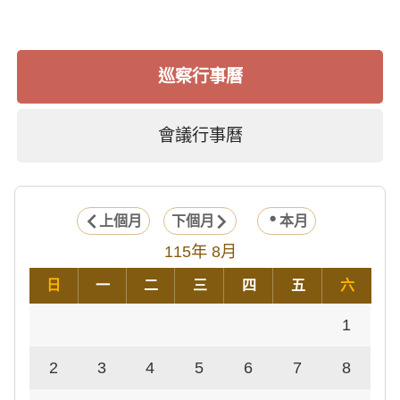
巡察行事曆
會議行事曆
上個月
下個月
本月
115年 8月
日
一
二
三
四
五
六
1
2
3
4
5
6
7
8