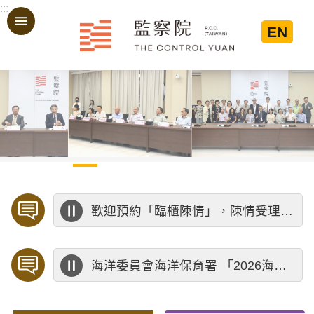
:::
跳到主要內容區塊
EN
:::
歡迎預約「臨櫃陳情」，陳情受理中心將優先排定人員與您接談，釐清案情爭點後收案處理，以節省您的寶貴時間。
海洋委員會海洋保育署 「2026海洋保育創意短影音競賽」活動