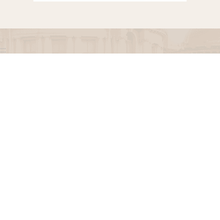
:::
政府網站資料開放宣告
網站安全政策
隱私權保護政策
聯絡我們
交通資訊
地址：100216臺北市中正區忠孝東路一段 2 號
電話：(02) 2341-3183，陳情諮詢專線：(02) 2341-
3183轉662
專線服務時間：週一至週五(例假日除外)09：00至
12：00，13：30至17：00。