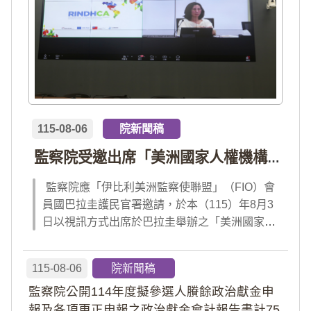
115-08-06
院新聞稿
監察院受邀出席「美洲國家人權機構網絡」年會 分享我國氣候災害防治經驗 打造國際永續韌性
監察院應「伊比利美洲監察使聯盟」（FIO）會
員國巴拉圭護民官署邀請，於本（115）年8月3
日以視訊方式出席於巴拉圭舉辦之「美洲國家人
權機構網絡」（RINDHCA）年會，並發表專題
報告，就美洲地區環境災害、氣候緊急狀態與人
115-08-06
院新聞稿
權風險等議題，與拉美地區監察機構、護民官署
監察院公開114年度擬參選人賸餘政治獻金申
及紅十字國際委員會、原住民社區支持組織...
報及各項更正申報之政治獻金會計報告書計75