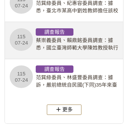
事件處理會議（下
范巽綠委員、紀惠容委員調查：據
07-24
悉，臺北市某高中劉姓教師擔任該校
專題指導教師及組長，詎假借管教名
義，多次要求該校某生依其指示，自
調查報告
行拍攝特定樣態性影像並以手機傳送
115
劉師。該生因畏懼成
蔡崇義委員、賴鼎銘委員調查：據
07-24
悉，國立臺灣師範大學陳姓教授執行
多件人體研究計畫，其採集及運用血
液樣本，疑違反「人體研究法」及學
調查報告
術倫理等情案調查報告。(115教調
115
31)
范巽綠委員、林盛豐委員調查：據
07-24
訴，嚴前總統自民國(下同)35年來臺
後即居住於重慶寓所(即國定古蹟嚴家
淦故居)，迨至嚴前總統及其夫人相繼
過世後，總統府於89年間函請其家屬
更多
繼續留住