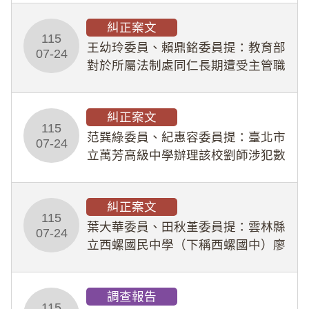
幣1,483萬餘元，並長期收受建商餽
糾正案文
贈；復罔顧公共安全，圖利默許建商
115
王幼玲委員、賴鼎銘委員提：教育部
於停工期間
07-24
對於所屬法制處同仁長期遭受主管職
場不法侵害情事，未能及時察覺、有
效介入及妥為處理，顯未善盡「公務
糾正案文
人員保障法」及「職業安全衛生法」
115
所定維護公務人員
范巽綠委員、紀惠容委員提：臺北市
07-24
立萬芳高級中學辦理該校劉師涉犯數
位性剝削事件，於第一線校園性別事
件調查、審議及申復程序中，喪失專
糾正案文
業把關與糾錯功能，不僅首份調查報
115
告漏未審酌師生不
葉大華委員、田秋堇委員提：雲林縣
07-24
立西螺國民中學（下稱西螺國中）廖
姓專任教師（下稱廖師）、蔡姓鐘點
教練（下稱蔡教練）涉體罰及不當管
調查報告
教羽球隊學生等行為，歷經該校校園
115