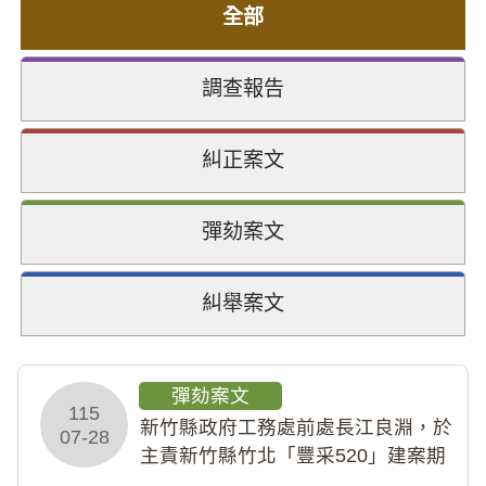
全部
調查報告
糾正案文
彈劾案文
糾舉案文
彈劾案文
115
新竹縣政府工務處前處長江良淵，於
07-28
主責新竹縣竹北「豐采520」建案期
間，藏匿鉅額來源不明財產現金新臺