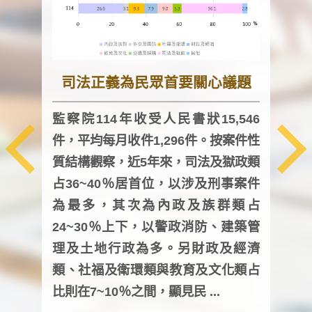
司法正義為民眾首要關心議題
監察院114年收受人民書狀15,546
件，平均每月收件1,296件。按案件性
監察
質結構觀察，近5年來，司法及獄政類
均每
占36~40％居首位，以涉及刑事案件
證，
為最多，其次為內政及族群類占
調卷
24~30％上下，以警政消防、建築管
詢會
理及土地行政為多。另財政及經濟
次及
類、社福及衛環類與教育及文化類占
審議
比則在7~10％之間，顯見民 ...
人，