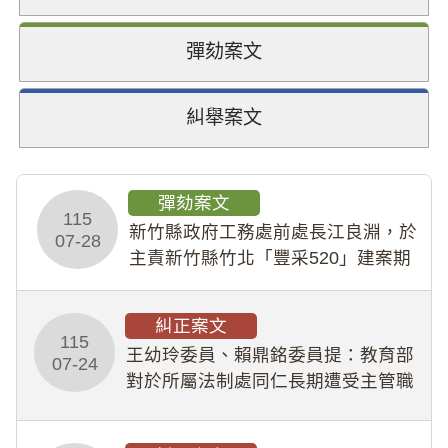
彈劾案文
糾舉案文
彈劾案文
115
新竹縣政府工務處前處長江良淵，於
07-28
主責新竹縣竹北「豐采520」建案期
間，藏匿鉅額來源不明財產現金新臺
幣1,483萬餘元，並長期收受建商餽
糾正案文
贈；復罔顧公共安全，圖利默許建商
115
王幼玲委員、賴鼎銘委員提：教育部
於停工期間
07-24
對於所屬法制處同仁長期遭受主管職
場不法侵害情事，未能及時察覺、有
效介入及妥為處理，顯未善盡「公務