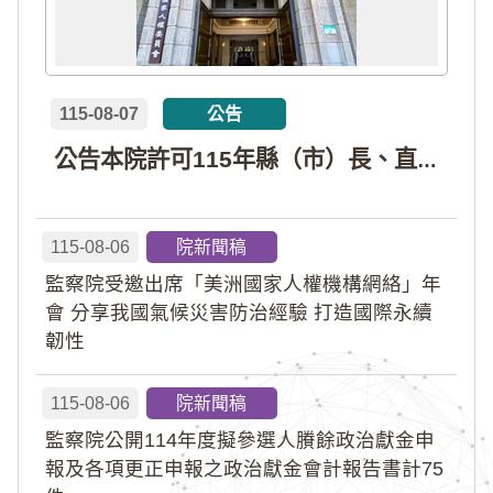
115-08-07
公告
公告本院許可115年縣（市）長、直轄市議員、縣（市）議員擬參選人開立政治獻金專戶共計4戶。各專戶得收受政治獻金期間為自專戶許可設立日起至115年11月27日止，專戶名冊詳如附件。
115-08-06
院新聞稿
監察院受邀出席「美洲國家人權機構網絡」年
會 分享我國氣候災害防治經驗 打造國際永續
韌性
115-08-06
院新聞稿
監察院公開114年度擬參選人賸餘政治獻金申
報及各項更正申報之政治獻金會計報告書計75