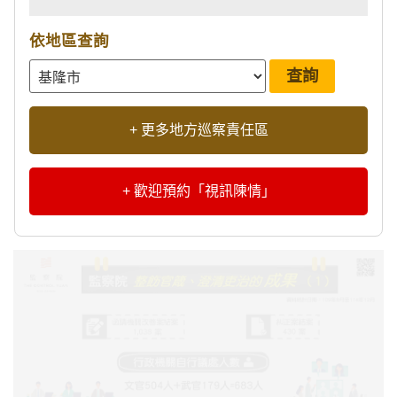
依地區查詢
+ 更多地方巡察責任區
+ 歡迎預約「視訊陳情」