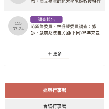
悉，國立臺灣師範大學陳姓教授執行
多件人體研究計畫，其採集及運用血
液樣本，疑違反「人體研究法」及學
調查報告
術倫理等情案調查報告。(115教調
115
31)
范巽綠委員、林盛豐委員調查：據
07-24
訴，嚴前總統自民國(下同)35年來臺
後即居住於重慶寓所(即國定古蹟嚴家
淦故居)，迨至嚴前總統及其夫人相繼
過世後，總統府於89年間函請其家屬
更多
繼續留住
巡察行事曆
會議行事曆