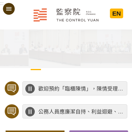
:::
跳到主要內容區塊
EN
:::
歡迎預約「臨櫃陳情」，陳情受理中心將優先排定人員與您接談，釐清案情爭點後收案處理，以節省您的寶貴時間。
公務人員應廉潔自持、利益迴避、依法公正執行公務～考試院公務人員保障暨培訓委員會～