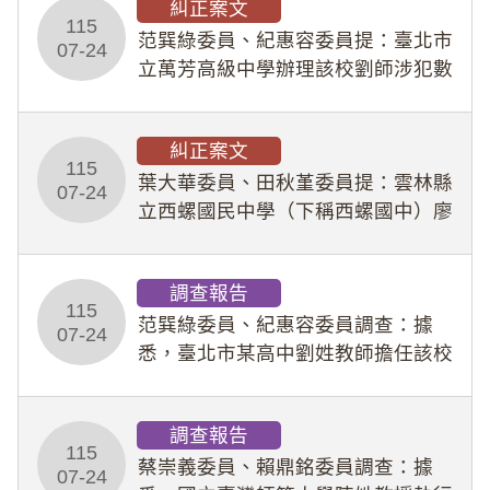
糾正案文
人員保障法」及「職業安全衛生法」
115
所定維護公務人員
范巽綠委員、紀惠容委員提：臺北市
07-24
立萬芳高級中學辦理該校劉師涉犯數
位性剝削事件，於第一線校園性別事
件調查、審議及申復程序中，喪失專
糾正案文
業把關與糾錯功能，不僅首份調查報
115
告漏未審酌師生不
葉大華委員、田秋堇委員提：雲林縣
07-24
立西螺國民中學（下稱西螺國中）廖
姓專任教師（下稱廖師）、蔡姓鐘點
教練（下稱蔡教練）涉體罰及不當管
調查報告
教羽球隊學生等行為，歷經該校校園
115
事件處理會議（下
范巽綠委員、紀惠容委員調查：據
07-24
悉，臺北市某高中劉姓教師擔任該校
專題指導教師及組長，詎假借管教名
義，多次要求該校某生依其指示，自
調查報告
行拍攝特定樣態性影像並以手機傳送
115
劉師。該生因畏懼成
蔡崇義委員、賴鼎銘委員調查：據
07-24