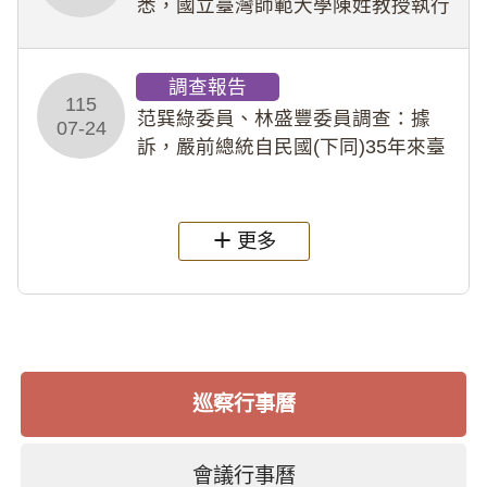
悉，國立臺灣師範大學陳姓教授執行
多件人體研究計畫，其採集及運用血
液樣本，疑違反「人體研究法」及學
調查報告
術倫理等情案調查報告。(115教調
115
31)
范巽綠委員、林盛豐委員調查：據
07-24
訴，嚴前總統自民國(下同)35年來臺
後即居住於重慶寓所(即國定古蹟嚴家
淦故居)，迨至嚴前總統及其夫人相繼
過世後，總統府於89年間函請其家屬
更多
繼續留住
巡察行事曆
會議行事曆