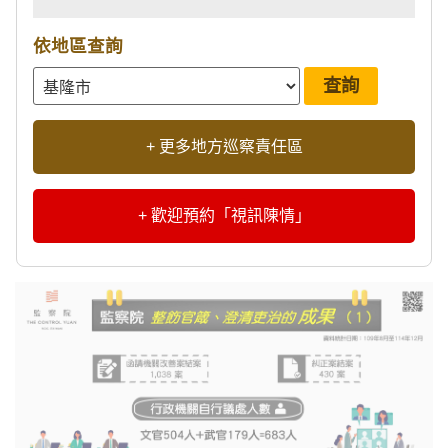
依地區查詢
+ 更多地方巡察責任區
+ 歡迎預約「視訊陳情」