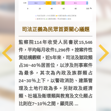
司法正義為民眾首要關心議題
監察院114年收受人民書狀15,546
件，平均每月收件1,296件。按案件性
監察
質結構觀察，近5年來，司法及獄政類
均每
占36~40％居首位，以涉及刑事案件
證，
為最多，其次為內政及族群類占
調卷
24~30％上下，以警政消防、建築管
詢會
理及土地行政為多。另財政及經濟
次及
類、社福及衛環類與教育及文化類占
審議
比則在7~10％之間，顯見民 ...
人，