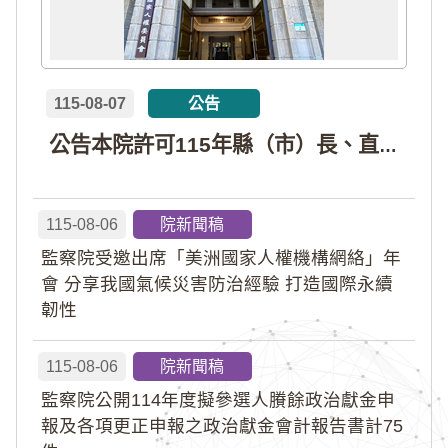
115-08-07
公告
公告本院許可115年縣（市）長、直轄市議員、縣（市）議員擬參選人開立政治獻金專戶共計4戶。各專戶得收受政治獻金期間為自專戶許可設立日起至115年11月27日止，專戶名冊詳如附件。
115-08-06
院新聞稿
監察院受邀出席「美洲國家人權機構網絡」年
會 分享我國氣候災害防治經驗 打造國際永續
韌性
115-08-06
院新聞稿
監察院公開114年度擬參選人賸餘政治獻金申
報及各項更正申報之政治獻金會計報告書計75