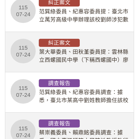
糾正案文
人員保障法」及「職業安全衛生法」
115
所定維護公務人員
范巽綠委員、紀惠容委員提：臺北市
07-24
立萬芳高級中學辦理該校劉師涉犯數
位性剝削事件，於第一線校園性別事
件調查、審議及申復程序中，喪失專
糾正案文
業把關與糾錯功能，不僅首份調查報
115
告漏未審酌師生不
葉大華委員、田秋堇委員提：雲林縣
07-24
立西螺國民中學（下稱西螺國中）廖
姓專任教師（下稱廖師）、蔡姓鐘點
教練（下稱蔡教練）涉體罰及不當管
調查報告
教羽球隊學生等行為，歷經該校校園
115
事件處理會議（下
范巽綠委員、紀惠容委員調查：據
07-24
悉，臺北市某高中劉姓教師擔任該校
專題指導教師及組長，詎假借管教名
義，多次要求該校某生依其指示，自
調查報告
行拍攝特定樣態性影像並以手機傳送
115
劉師。該生因畏懼成
蔡崇義委員、賴鼎銘委員調查：據
07-24