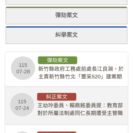
彈劾案文
糾舉案文
彈劾案文
115
新竹縣政府工務處前處長江良淵，於
07-28
主責新竹縣竹北「豐采520」建案期
間，藏匿鉅額來源不明財產現金新臺
幣1,483萬餘元，並長期收受建商餽
糾正案文
贈；復罔顧公共安全，圖利默許建商
115
王幼玲委員、賴鼎銘委員提：教育部
於停工期間
07-24
對於所屬法制處同仁長期遭受主管職
場不法侵害情事，未能及時察覺、有
效介入及妥為處理，顯未善盡「公務