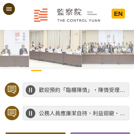
:::
跳到主要內容區塊
EN
:::
歡迎預約「臨櫃陳情」，陳情受理中心將優先排定人員與您接談，釐清案情爭點後收案處理，以節省您的寶貴時間。
公務人員應廉潔自持、利益迴避、依法公正執行公務～考試院公務人員保障暨培訓委員會～