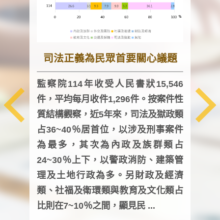
司法正義為民眾首要關心議題
監察院114年收受人民書狀15,546
件，平均每月收件1,296件。按案件性
監察
質結構觀察，近5年來，司法及獄政類
均每
占36~40％居首位，以涉及刑事案件
證，
為最多，其次為內政及族群類占
調卷
24~30％上下，以警政消防、建築管
詢會
理及土地行政為多。另財政及經濟
次及
類、社福及衛環類與教育及文化類占
審議
比則在7~10％之間，顯見民 ...
人，