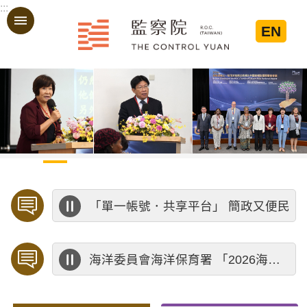
:::
跳到主要內容區塊
EN
:::
歡迎預約「臨櫃陳情」，陳情受理中心將優先排定人員與您接談，釐清案情爭點後收案處理，以節省您的寶貴時間。
公務人員應廉潔自持、利益迴避、依法公正執行公務～考試院公務人員保障暨培訓委員會～