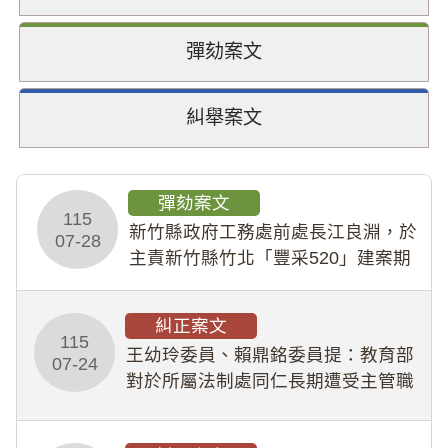
彈劾案文
糾舉案文
彈劾案文
115
新竹縣政府工務處前處長江良淵，於
07-28
主責新竹縣竹北「豐采520」建案期
間，藏匿鉅額來源不明財產現金新臺
幣1,483萬餘元，並長期收受建商餽
糾正案文
贈；復罔顧公共安全，圖利默許建商
115
王幼玲委員、賴鼎銘委員提：教育部
於停工期間
07-24
對於所屬法制處同仁長期遭受主管職
場不法侵害情事，未能及時察覺、有
效介入及妥為處理，顯未善盡「公務