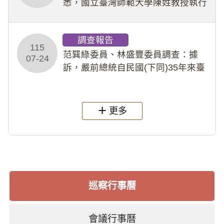
悉，國立臺灣師範大學陳姓教授執行
多件人體研究計畫，其採集及運用血
液樣本，疑違反「人體研究法」及學
調查報告
術倫理等情案調查報告。(115教調
115
31)
范巽綠委員、林盛豐委員調查：據
07-24
訴，嚴前總統自民國(下同)35年來臺
後即居住於重慶寓所(即國定古蹟嚴家
淦故居)，迨至嚴前總統及其夫人相繼
過世後，總統府於89年間函請其家屬
更多
繼續留住
巡察行事曆
會議行事曆