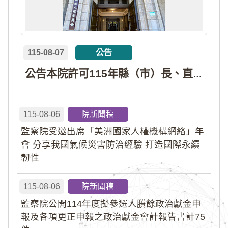
115-08-07
公告
公告本院許可115年縣（市）長、直轄市議員、縣（市）議員擬參選人開立政治獻金專戶共計4戶。各專戶得收受政治獻金期間為自專戶許可設立日起至115年11月27日止，專戶名冊詳如附件。
115-08-06
院新聞稿
監察院受邀出席「美洲國家人權機構網絡」年
會 分享我國氣候災害防治經驗 打造國際永續
韌性
115-08-06
院新聞稿
監察院公開114年度擬參選人賸餘政治獻金申
報及各項更正申報之政治獻金會計報告書計75