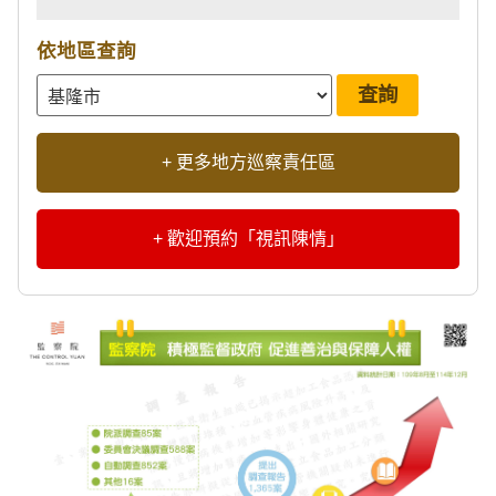
依地區查詢
+ 更多地方巡察責任區
+ 歡迎預約「視訊陳情」