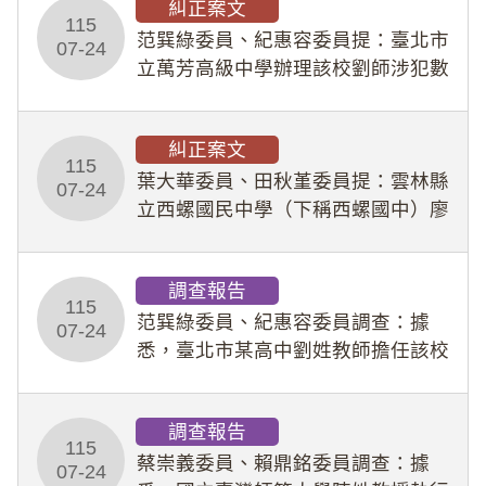
糾正案文
人員保障法」及「職業安全衛生法」
115
所定維護公務人員
范巽綠委員、紀惠容委員提：臺北市
07-24
立萬芳高級中學辦理該校劉師涉犯數
位性剝削事件，於第一線校園性別事
件調查、審議及申復程序中，喪失專
糾正案文
業把關與糾錯功能，不僅首份調查報
115
告漏未審酌師生不
葉大華委員、田秋堇委員提：雲林縣
07-24
立西螺國民中學（下稱西螺國中）廖
姓專任教師（下稱廖師）、蔡姓鐘點
教練（下稱蔡教練）涉體罰及不當管
調查報告
教羽球隊學生等行為，歷經該校校園
115
事件處理會議（下
范巽綠委員、紀惠容委員調查：據
07-24
悉，臺北市某高中劉姓教師擔任該校
專題指導教師及組長，詎假借管教名
義，多次要求該校某生依其指示，自
調查報告
行拍攝特定樣態性影像並以手機傳送
115
劉師。該生因畏懼成
蔡崇義委員、賴鼎銘委員調查：據
07-24