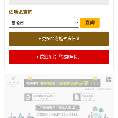
依地區查詢
+ 更多地方巡察責任區
+ 歡迎預約「視訊陳情」