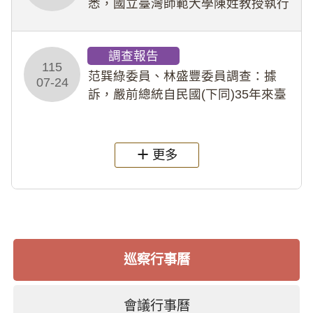
悉，國立臺灣師範大學陳姓教授執行
多件人體研究計畫，其採集及運用血
液樣本，疑違反「人體研究法」及學
調查報告
術倫理等情案調查報告。(115教調
115
31)
范巽綠委員、林盛豐委員調查：據
07-24
訴，嚴前總統自民國(下同)35年來臺
後即居住於重慶寓所(即國定古蹟嚴家
淦故居)，迨至嚴前總統及其夫人相繼
過世後，總統府於89年間函請其家屬
更多
繼續留住
巡察行事曆
會議行事曆