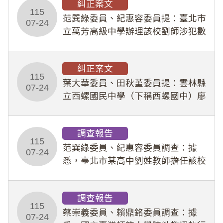
糾正案文
人員保障法」及「職業安全衛生法」
115
所定維護公務人員
范巽綠委員、紀惠容委員提：臺北市
07-24
立萬芳高級中學辦理該校劉師涉犯數
位性剝削事件，於第一線校園性別事
件調查、審議及申復程序中，喪失專
糾正案文
業把關與糾錯功能，不僅首份調查報
115
告漏未審酌師生不
葉大華委員、田秋堇委員提：雲林縣
07-24
立西螺國民中學（下稱西螺國中）廖
姓專任教師（下稱廖師）、蔡姓鐘點
教練（下稱蔡教練）涉體罰及不當管
調查報告
教羽球隊學生等行為，歷經該校校園
115
事件處理會議（下
范巽綠委員、紀惠容委員調查：據
07-24
悉，臺北市某高中劉姓教師擔任該校
專題指導教師及組長，詎假借管教名
義，多次要求該校某生依其指示，自
調查報告
行拍攝特定樣態性影像並以手機傳送
115
劉師。該生因畏懼成
蔡崇義委員、賴鼎銘委員調查：據
07-24