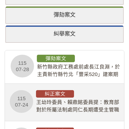
彈劾案文
糾舉案文
彈劾案文
115
新竹縣政府工務處前處長江良淵，於
07-28
主責新竹縣竹北「豐采520」建案期
間，藏匿鉅額來源不明財產現金新臺
幣1,483萬餘元，並長期收受建商餽
糾正案文
贈；復罔顧公共安全，圖利默許建商
115
王幼玲委員、賴鼎銘委員提：教育部
於停工期間
07-24
對於所屬法制處同仁長期遭受主管職
場不法侵害情事，未能及時察覺、有
效介入及妥為處理，顯未善盡「公務