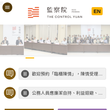
:::
跳到主要內容區塊
EN
:::
歡迎預約「臨櫃陳情」，陳情受理中心將優先排定人員與您接談，釐清案情爭點後收案處理，以節省您的寶貴時間。
公務人員應廉潔自持、利益迴避、依法公正執行公務～考試院公務人員保障暨培訓委員會～