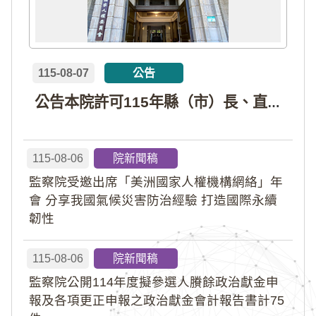
115-08-07
公告
公告本院許可115年縣（市）長、直轄市議員、縣（市）議員擬參選人開立政治獻金專戶共計4戶。各專戶得收受政治獻金期間為自專戶許可設立日起至115年11月27日止，專戶名冊詳如附件。
115-08-06
院新聞稿
監察院受邀出席「美洲國家人權機構網絡」年
會 分享我國氣候災害防治經驗 打造國際永續
韌性
115-08-06
院新聞稿
監察院公開114年度擬參選人賸餘政治獻金申
報及各項更正申報之政治獻金會計報告書計75