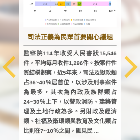
司法正義為民眾首要關心議題
監察院114年收受人民書狀15,546
件，平均每月收件1,296件。按案件性
監察
質結構觀察，近5年來，司法及獄政類
均每
占36~40％居首位，以涉及刑事案件
證，
為最多，其次為內政及族群類占
調卷
24~30％上下，以警政消防、建築管
詢會
理及土地行政為多。另財政及經濟
次及
類、社福及衛環類與教育及文化類占
審議
比則在7~10％之間，顯見民 ...
人，