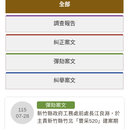
全部
調查報告
糾正案文
彈劾案文
糾舉案文
彈劾案文
115
新竹縣政府工務處前處長江良淵，於
07-28
主責新竹縣竹北「豐采520」建案期
間，藏匿鉅額來源不明財產現金新臺