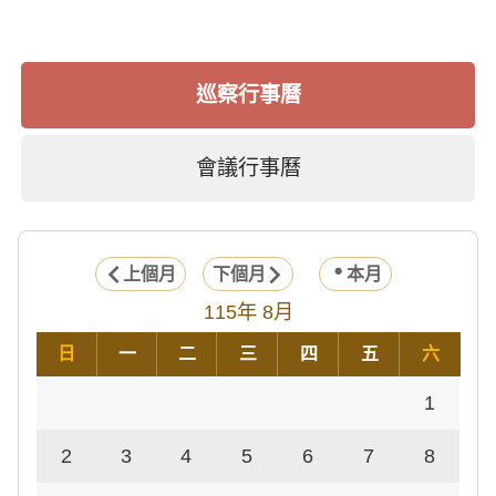
巡察行事曆
會議行事曆
上個月
下個月
本月
115年 8月
日
一
二
三
四
五
六
1
2
3
4
5
6
7
8