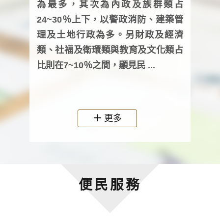
為最多，其次為內政及族群類占
調卷
24~30％上下，以警政消防、建築管
詢會
理及土地行政為多。另財政及經濟
次及
類、社福及衛環類與教育及文化類占
審議
比則在7~10％之間，顯見民 ...
人，
政機關
更多
便民服務