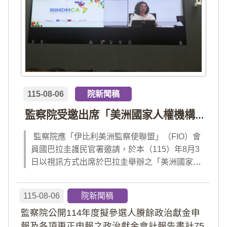
115-08-06
院新聞稿
監察院受邀出席「美洲國家人權機構網絡」年會 分享我國氣候災害防治經驗 打造國際永續韌性
監察院應「伊比利美洲監察使聯盟」（FIO）會
員國巴拉圭護民官署邀請，於本（115）年8月3
日以視訊方式出席於巴拉圭舉辦之「美洲國家人
權機構網絡」（RINDHCA）年會，並發表專題
報告，就美洲地區環境災害、氣候緊急狀態與人
115-08-06
院新聞稿
權風險等議題，與拉美地區監察機構、護民官署
監察院公開114年度擬參選人賸餘政治獻金申
及紅十字國際委員會、原住民社區支持組織...
報及各項更正申報之政治獻金會計報告書計75