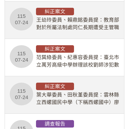
幣1,483萬餘元，並長期收受建商餽
糾正案文
贈；復罔顧公共安全，圖利默許建商
115
王幼玲委員、賴鼎銘委員提：教育部
於停工期間
07-24
對於所屬法制處同仁長期遭受主管職
場不法侵害情事，未能及時察覺、有
效介入及妥為處理，顯未善盡「公務
糾正案文
人員保障法」及「職業安全衛生法」
115
所定維護公務人員
范巽綠委員、紀惠容委員提：臺北市
07-24
立萬芳高級中學辦理該校劉師涉犯數
位性剝削事件，於第一線校園性別事
件調查、審議及申復程序中，喪失專
糾正案文
業把關與糾錯功能，不僅首份調查報
115
告漏未審酌師生不
葉大華委員、田秋堇委員提：雲林縣
07-24
立西螺國民中學（下稱西螺國中）廖
姓專任教師（下稱廖師）、蔡姓鐘點
教練（下稱蔡教練）涉體罰及不當管
調查報告
教羽球隊學生等行為，歷經該校校園
115