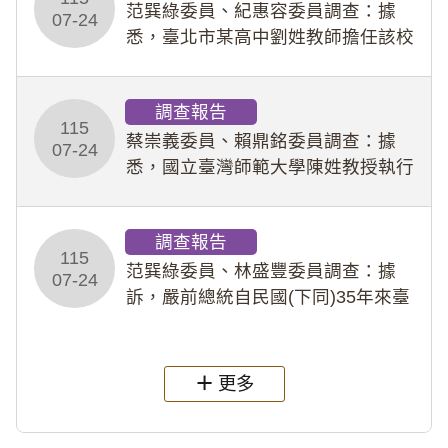
事件處理會議（下
范巽綠委員、紀惠容委員調查：據
07-24
悉，臺北市某高中劉姓教師擔任該校
專題指導教師及組長，詎假借管教名
義，多次要求該校某生依其指示，自
調查報告
行拍攝特定樣態性影像並以手機傳送
115
劉師。該生因畏懼成
蔡崇義委員、賴鼎銘委員調查：據
07-24
悉，國立臺灣師範大學陳姓教授執行
多件人體研究計畫，其採集及運用血
液樣本，疑違反「人體研究法」及學
調查報告
術倫理等情案調查報告。(115教調
115
31)
范巽綠委員、林盛豐委員調查：據
07-24
訴，嚴前總統自民國(下同)35年來臺
後即居住於重慶寓所(即國定古蹟嚴家
淦故居)，迨至嚴前總統及其夫人相繼
過世後，總統府於89年間函請其家屬
更多
繼續留住