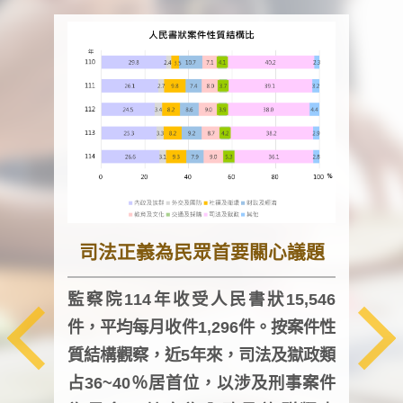
司法正義為民眾首要關心議題
監察院114年收受人民書狀15,546
件，平均每月收件1,296件。按案件性
監察
質結構觀察，近5年來，司法及獄政類
均每
占36~40％居首位，以涉及刑事案件
證，