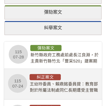
彈劾案文
糾舉案文
彈劾案文
115
新竹縣政府工務處前處長江良淵，於
07-28
主責新竹縣竹北「豐采520」建案期
間，藏匿鉅額來源不明財產現金新臺
幣1,483萬餘元，並長期收受建商餽
糾正案文
贈；復罔顧公共安全，圖利默許建商
115
王幼玲委員、賴鼎銘委員提：教育部
於停工期間
07-24
對於所屬法制處同仁長期遭受主管職
場不法侵害情事，未能及時察覺、有
效介入及妥為處理，顯未善盡「公務