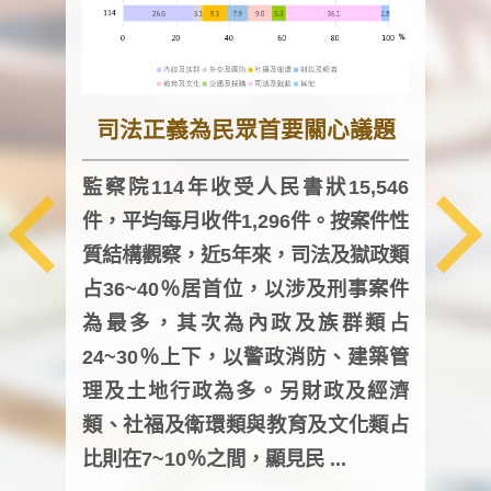
司法正義為民眾首要關心議題
監察院114年收受人民書狀15,546
件，平均每月收件1,296件。按案件性
監察
質結構觀察，近5年來，司法及獄政類
均每
占36~40％居首位，以涉及刑事案件
證，
為最多，其次為內政及族群類占
調卷
24~30％上下，以警政消防、建築管
詢會
理及土地行政為多。另財政及經濟
次及
類、社福及衛環類與教育及文化類占
審議
比則在7~10％之間，顯見民 ...
人，