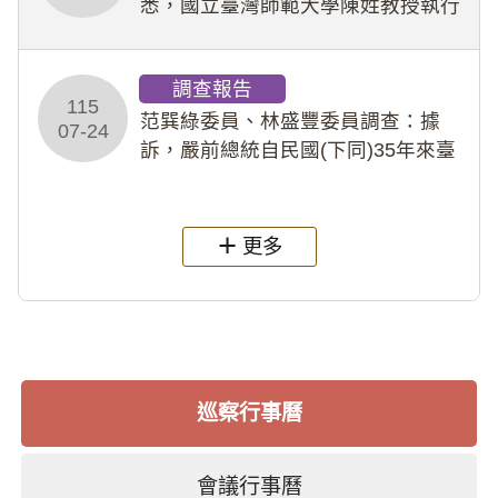
悉，國立臺灣師範大學陳姓教授執行
多件人體研究計畫，其採集及運用血
液樣本，疑違反「人體研究法」及學
調查報告
術倫理等情案調查報告。(115教調
115
31)
范巽綠委員、林盛豐委員調查：據
07-24
訴，嚴前總統自民國(下同)35年來臺
後即居住於重慶寓所(即國定古蹟嚴家
淦故居)，迨至嚴前總統及其夫人相繼
過世後，總統府於89年間函請其家屬
更多
繼續留住
巡察行事曆
會議行事曆