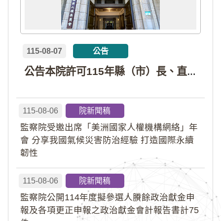
115-08-07
公告
公告本院許可115年縣（市）長、直轄市議員、縣（市）議員擬參選人開立政治獻金專戶共計4戶。各專戶得收受政治獻金期間為自專戶許可設立日起至115年11月27日止，專戶名冊詳如附件。
115-08-06
院新聞稿
監察院受邀出席「美洲國家人權機構網絡」年
會 分享我國氣候災害防治經驗 打造國際永續
韌性
115-08-06
院新聞稿
監察院公開114年度擬參選人賸餘政治獻金申
報及各項更正申報之政治獻金會計報告書計75