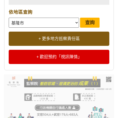
依地區查詢
+ 更多地方巡察責任區
+ 歡迎預約「視訊陳情」