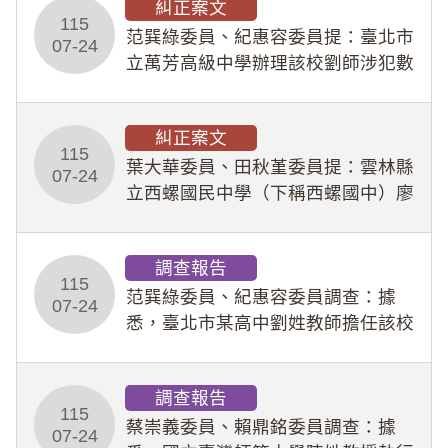
糾正案文
人員保障法」及「職業安全衛生法」
115
所定維護公務人員
范巽綠委員、紀惠容委員提：臺北市
07-24
立萬芳高級中學辦理該校劉師涉犯數
位性剝削事件，於第一線校園性別事
件調查、審議及申復程序中，喪失專
糾正案文
業把關與糾錯功能，不僅首份調查報
115
告漏未審酌師生不
葉大華委員、田秋堇委員提：雲林縣
07-24
立西螺國民中學（下稱西螺國中）廖
姓專任教師（下稱廖師）、蔡姓鐘點
教練（下稱蔡教練）涉體罰及不當管
調查報告
教羽球隊學生等行為，歷經該校校園
115
事件處理會議（下
范巽綠委員、紀惠容委員調查：據
07-24
悉，臺北市某高中劉姓教師擔任該校
專題指導教師及組長，詎假借管教名
義，多次要求該校某生依其指示，自
調查報告
行拍攝特定樣態性影像並以手機傳送
115
劉師。該生因畏懼成
蔡崇義委員、賴鼎銘委員調查：據
07-24