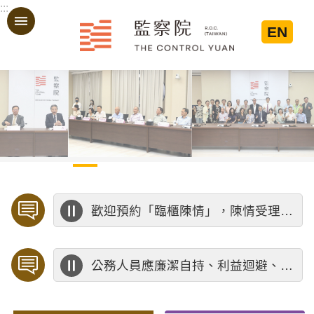
:::
跳到主要內容區塊
EN
:::
歡迎預約「臨櫃陳情」，陳情受理中心將優先排定人員與您接談，釐清案情爭點後收案處理，以節省您的寶貴時間。
公務人員應廉潔自持、利益迴避、依法公正執行公務～考試院公務人員保障暨培訓委員會～