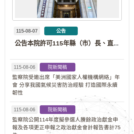
115-08-07
公告
公告本院許可115年縣（市）長、直轄市議員、縣（市）議員擬參選人開立政治獻金專戶共計4戶。各專戶得收受政治獻金期間為自專戶許可設立日起至115年11月27日止，專戶名冊詳如附件。
115-08-06
院新聞稿
監察院受邀出席「美洲國家人權機構網絡」年
會 分享我國氣候災害防治經驗 打造國際永續
韌性
115-08-06
院新聞稿
監察院公開114年度擬參選人賸餘政治獻金申
報及各項更正申報之政治獻金會計報告書計75