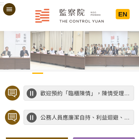
:::
跳到主要內容區塊
EN
:::
歡迎預約「臨櫃陳情」，陳情受理中心將優先排定人員與您接談，釐清案情爭點後收案處理，以節省您的寶貴時間。
公務人員應廉潔自持、利益迴避、依法公正執行公務～考試院公務人員保障暨培訓委員會～