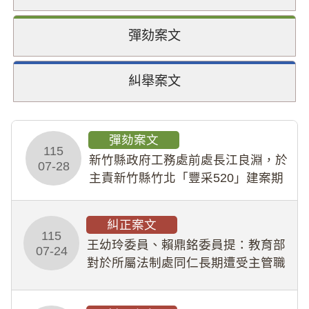
彈劾案文
糾舉案文
彈劾案文
115
新竹縣政府工務處前處長江良淵，於
07-28
主責新竹縣竹北「豐采520」建案期
間，藏匿鉅額來源不明財產現金新臺
幣1,483萬餘元，並長期收受建商餽
糾正案文
贈；復罔顧公共安全，圖利默許建商
115
王幼玲委員、賴鼎銘委員提：教育部
於停工期間
07-24
對於所屬法制處同仁長期遭受主管職
場不法侵害情事，未能及時察覺、有
效介入及妥為處理，顯未善盡「公務