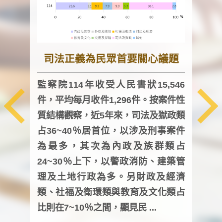
司法正義為民眾首要關心議題
監察院114年收受人民書狀15,546
件，平均每月收件1,296件。按案件性
監察
質結構觀察，近5年來，司法及獄政類
均每
占36~40％居首位，以涉及刑事案件
證，
為最多，其次為內政及族群類占
調卷
24~30％上下，以警政消防、建築管
詢會
理及土地行政為多。另財政及經濟
次及
類、社福及衛環類與教育及文化類占
審議
比則在7~10％之間，顯見民 ...
人，