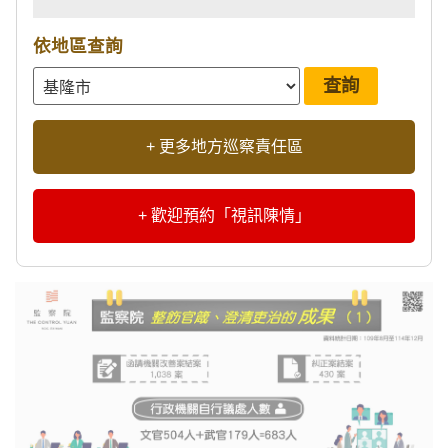
依地區查詢
+ 更多地方巡察責任區
+ 歡迎預約「視訊陳情」