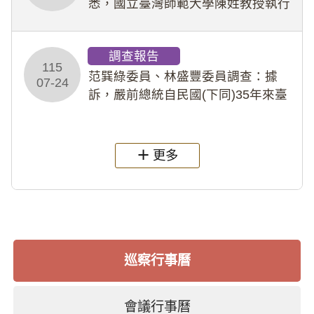
悉，國立臺灣師範大學陳姓教授執行
多件人體研究計畫，其採集及運用血
液樣本，疑違反「人體研究法」及學
調查報告
術倫理等情案調查報告。(115教調
115
31)
范巽綠委員、林盛豐委員調查：據
07-24
訴，嚴前總統自民國(下同)35年來臺
後即居住於重慶寓所(即國定古蹟嚴家
淦故居)，迨至嚴前總統及其夫人相繼
過世後，總統府於89年間函請其家屬
更多
繼續留住
巡察行事曆
會議行事曆