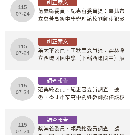
糾正案文
人員保障法」及「職業安全衛生法」
115
所定維護公務人員
范巽綠委員、紀惠容委員提：臺北市
07-24
立萬芳高級中學辦理該校劉師涉犯數
位性剝削事件，於第一線校園性別事
件調查、審議及申復程序中，喪失專
糾正案文
業把關與糾錯功能，不僅首份調查報
115
告漏未審酌師生不
葉大華委員、田秋堇委員提：雲林縣
07-24
立西螺國民中學（下稱西螺國中）廖
姓專任教師（下稱廖師）、蔡姓鐘點
教練（下稱蔡教練）涉體罰及不當管
調查報告
教羽球隊學生等行為，歷經該校校園
115
事件處理會議（下
范巽綠委員、紀惠容委員調查：據
07-24
悉，臺北市某高中劉姓教師擔任該校
專題指導教師及組長，詎假借管教名
義，多次要求該校某生依其指示，自
調查報告
行拍攝特定樣態性影像並以手機傳送
115
劉師。該生因畏懼成
蔡崇義委員、賴鼎銘委員調查：據
07-24