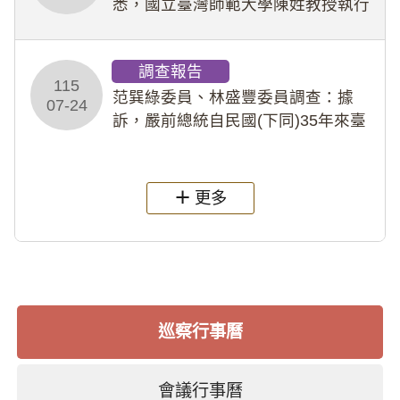
悉，國立臺灣師範大學陳姓教授執行
多件人體研究計畫，其採集及運用血
液樣本，疑違反「人體研究法」及學
調查報告
術倫理等情案調查報告。(115教調
115
31)
范巽綠委員、林盛豐委員調查：據
07-24
訴，嚴前總統自民國(下同)35年來臺
後即居住於重慶寓所(即國定古蹟嚴家
淦故居)，迨至嚴前總統及其夫人相繼
過世後，總統府於89年間函請其家屬
更多
繼續留住
巡察行事曆
會議行事曆