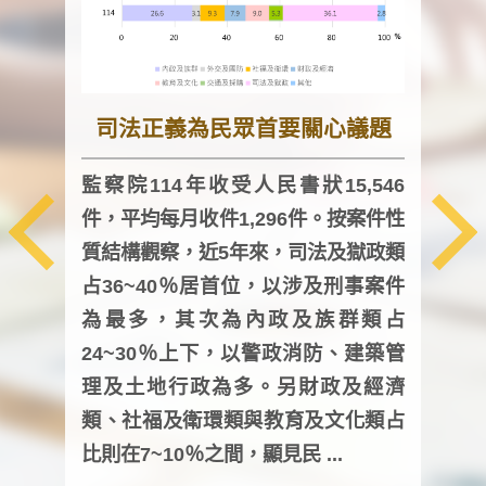
司法正義為民眾首要關心議題
監察院114年收受人民書狀15,546
件，平均每月收件1,296件。按案件性
監察
質結構觀察，近5年來，司法及獄政類
均每
占36~40％居首位，以涉及刑事案件
證，
為最多，其次為內政及族群類占
調卷
24~30％上下，以警政消防、建築管
詢會
理及土地行政為多。另財政及經濟
次及
類、社福及衛環類與教育及文化類占
審議
比則在7~10％之間，顯見民 ...
人，