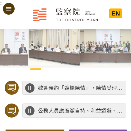
:::
跳到主要內容區塊
EN
:::
歡迎預約「臨櫃陳情」，陳情受理中心將優先排定人員與您接談，釐清案情爭點後收案處理，以節省您的寶貴時間。
公務人員應廉潔自持、利益迴避、依法公正執行公務～考試院公務人員保障暨培訓委員會～