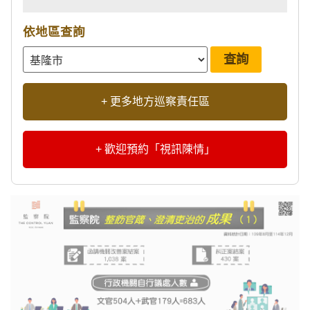
依地區查詢
+ 更多地方巡察責任區
+ 歡迎預約「視訊陳情」