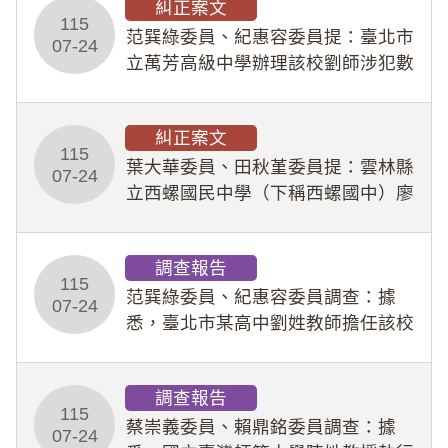
糾正案文
人員保障法」及「職業安全衛生法」
115
所定維護公務人員
范巽綠委員、紀惠容委員提：臺北市
07-24
立萬芳高級中學辦理該校劉師涉犯數
位性剝削事件，於第一線校園性別事
件調查、審議及申復程序中，喪失專
糾正案文
業把關與糾錯功能，不僅首份調查報
115
告漏未審酌師生不
葉大華委員、田秋堇委員提：雲林縣
07-24
立西螺國民中學（下稱西螺國中）廖
姓專任教師（下稱廖師）、蔡姓鐘點
教練（下稱蔡教練）涉體罰及不當管
調查報告
教羽球隊學生等行為，歷經該校校園
115
事件處理會議（下
范巽綠委員、紀惠容委員調查：據
07-24
悉，臺北市某高中劉姓教師擔任該校
專題指導教師及組長，詎假借管教名
義，多次要求該校某生依其指示，自
調查報告
行拍攝特定樣態性影像並以手機傳送
115
劉師。該生因畏懼成
蔡崇義委員、賴鼎銘委員調查：據
07-24