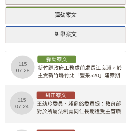
彈劾案文
糾舉案文
彈劾案文
115
新竹縣政府工務處前處長江良淵，於
07-28
主責新竹縣竹北「豐采520」建案期
間，藏匿鉅額來源不明財產現金新臺
幣1,483萬餘元，並長期收受建商餽
糾正案文
贈；復罔顧公共安全，圖利默許建商
115
王幼玲委員、賴鼎銘委員提：教育部
於停工期間
07-24
對於所屬法制處同仁長期遭受主管職
場不法侵害情事，未能及時察覺、有
效介入及妥為處理，顯未善盡「公務