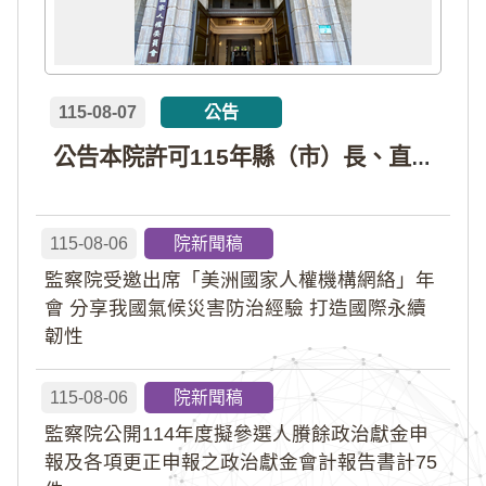
115-08-07
公告
公告本院許可115年縣（市）長、直轄市議員、縣（市）議員擬參選人開立政治獻金專戶共計4戶。各專戶得收受政治獻金期間為自專戶許可設立日起至115年11月27日止，專戶名冊詳如附件。
115-08-06
院新聞稿
監察院受邀出席「美洲國家人權機構網絡」年
會 分享我國氣候災害防治經驗 打造國際永續
韌性
115-08-06
院新聞稿
監察院公開114年度擬參選人賸餘政治獻金申
報及各項更正申報之政治獻金會計報告書計75