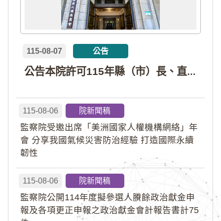
115-08-07
公告
公告本院許可115年縣（市）長、直轄市議員、縣（市）議員擬參選人開立政治獻金專戶共計4戶。各專戶得收受政治獻金期間為自專戶許可設立日起至115年11月27日止，專戶名冊詳如附件。
115-08-06
院新聞稿
監察院受邀出席「美洲國家人權機構網絡」年
會 分享我國氣候災害防治經驗 打造國際永續
韌性
115-08-06
院新聞稿
監察院公開114年度擬參選人賸餘政治獻金申
報及各項更正申報之政治獻金會計報告書計75