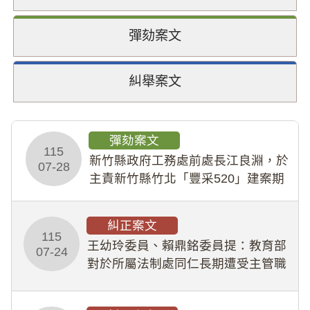
彈劾案文
糾舉案文
彈劾案文
115
新竹縣政府工務處前處長江良淵，於
07-28
主責新竹縣竹北「豐采520」建案期
間，藏匿鉅額來源不明財產現金新臺
幣1,483萬餘元，並長期收受建商餽
糾正案文
贈；復罔顧公共安全，圖利默許建商
115
王幼玲委員、賴鼎銘委員提：教育部
於停工期間
07-24
對於所屬法制處同仁長期遭受主管職
場不法侵害情事，未能及時察覺、有
效介入及妥為處理，顯未善盡「公務