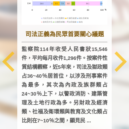
司法正義為民眾首要關心議題
監察院114年收受人民書狀15,546
件，平均每月收件1,296件。按案件性
監察
質結構觀察，近5年來，司法及獄政類
均每
占36~40％居首位，以涉及刑事案件
證，
為最多，其次為內政及族群類占
調卷
24~30％上下，以警政消防、建築管
詢會
理及土地行政為多。另財政及經濟
次及
類、社福及衛環類與教育及文化類占
審議
比則在7~10％之間，顯見民 ...
人，