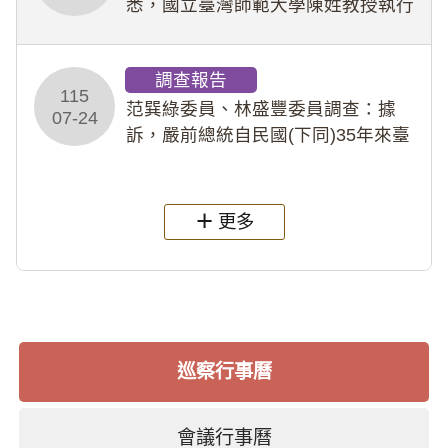
悉，國立臺灣師範大學陳姓教授執行
多件人體研究計畫，其採集及運用血
液樣本，疑違反「人體研究法」及學
調查報告
術倫理等情案調查報告。(115教調
115
31)
范巽綠委員、林盛豐委員調查：據
07-24
訴，嚴前總統自民國(下同)35年來臺
後即居住於重慶寓所(即國定古蹟嚴家
淦故居)，迨至嚴前總統及其夫人相繼
過世後，總統府於89年間函請其家屬
更多
繼續留住
巡察行事曆
會議行事曆