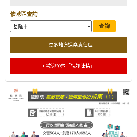
依地區查詢
+ 更多地方巡察責任區
+ 歡迎預約「視訊陳情」