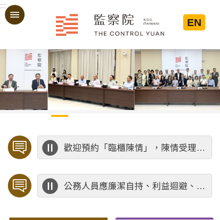
:::
跳到主要內容區塊
EN
:::
歡迎預約「臨櫃陳情」，陳情受理中心將優先排定人員與您接談，釐清案情爭點後收案處理，以節省您的寶貴時間。
公務人員應廉潔自持、利益迴避、依法公正執行公務～考試院公務人員保障暨培訓委員會～