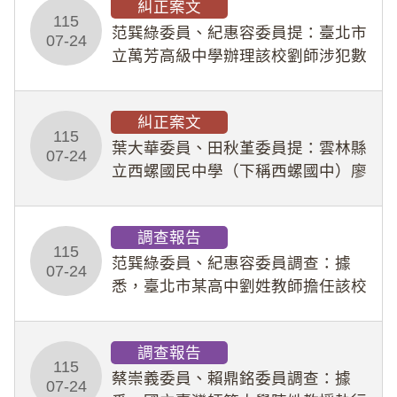
糾正案文
人員保障法」及「職業安全衛生法」
115
所定維護公務人員
范巽綠委員、紀惠容委員提：臺北市
07-24
立萬芳高級中學辦理該校劉師涉犯數
位性剝削事件，於第一線校園性別事
件調查、審議及申復程序中，喪失專
糾正案文
業把關與糾錯功能，不僅首份調查報
115
告漏未審酌師生不
葉大華委員、田秋堇委員提：雲林縣
07-24
立西螺國民中學（下稱西螺國中）廖
姓專任教師（下稱廖師）、蔡姓鐘點
教練（下稱蔡教練）涉體罰及不當管
調查報告
教羽球隊學生等行為，歷經該校校園
115
事件處理會議（下
范巽綠委員、紀惠容委員調查：據
07-24
悉，臺北市某高中劉姓教師擔任該校
專題指導教師及組長，詎假借管教名
義，多次要求該校某生依其指示，自
調查報告
行拍攝特定樣態性影像並以手機傳送
115
劉師。該生因畏懼成
蔡崇義委員、賴鼎銘委員調查：據
07-24