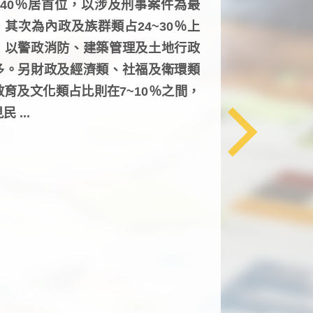
6~40％居首位，以涉及刑事案件為最
，其次為內政及族群類占24~30％上
，以警政消防、建築管理及土地行政
多。另財政及經濟類、社福及衛環類
教育及文化類占比則在7~10％之間，
民 ...