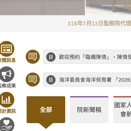
115年7月13日監察院
歡迎預約「臨櫃陳情」，陳情
新聞訊息
海洋委員會海洋保育署 「20
監察成果
國家
全部
院新聞稿
統計資訊
會