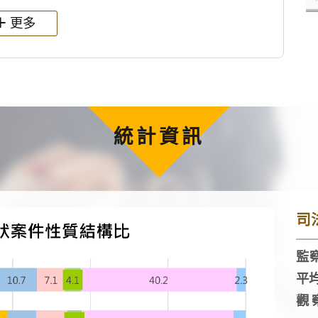
更多
統計資訊
司
監察
平
觀