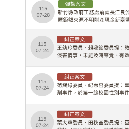
彈劾案文
115
新竹縣政府工務處前處長江良淵
07-28
匿鉅額來源不明財產現金新臺幣
共安全，圖利默許建商於停工
糾正案文
115
王幼玲委員、賴鼎銘委員提：
07-24
侵害情事，未能及時察覺、有
及「職業安全衛生法」所定維
糾正案文
115
范巽綠委員、紀惠容委員提：
07-24
削事件，於第一線校園性別事
功能，不僅首份調查報告漏未
糾正案文
115
葉大華委員、田秋堇委員提：
07-24