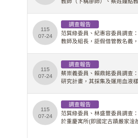
教師（下稱廖師）、蔡姓鐘點
等行為，歷經該校校園事件處
調查報告
115
范巽綠委員、紀惠容委員調查
07-24
教師及組長，詎假借管教名義
性影像並以手機傳送劉師。該
調查報告
115
蔡崇義委員、賴鼎銘委員調查
07-24
研究計畫，其採集及運用血液
查報告。(115教調31)
調查報告
115
范巽綠委員、林盛豐委員調查：
07-24
於重慶寓所(即國定古蹟嚴家淦
府於89年間函請其家屬繼續留