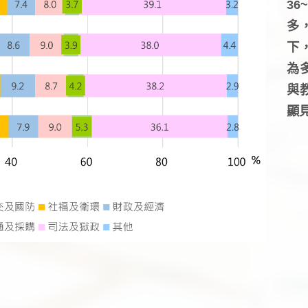
3
多
下
為
與
顯見