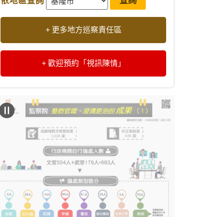
依地區查詢
+ 更多地方巡察責任區
+ 歡迎預約「視訊陳情」