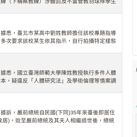
教練（下稱蔡教練）涉體罰及不當管教羽球隊學生
理會議（下
：據悉，臺北市某高中劉姓教師擔任該校專題指導
，多次要求該校某生依其指示，自行拍攝特定樣態
生因畏懼成
：據悉，國立臺灣師範大學陳姓教授執行多件人體
樣本，疑違反「人體研究法」及學術倫理等情案調
據訴，嚴前總統自民國(下同)35年來臺後即居住
故居)，迨至嚴前總統及其夫人相繼過世後，總統
住