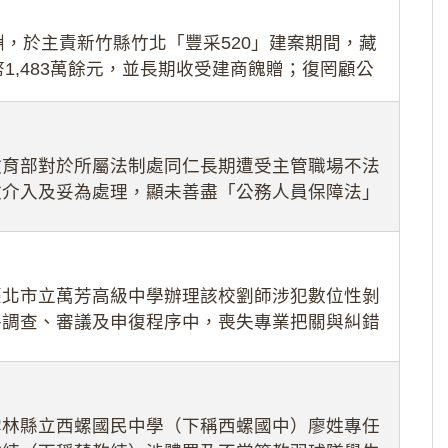
，於主責新竹縣竹北「豐采520」建案期間，藏
1,483萬餘元，並長期收受建商餽贈；復罔顧公
期間
教育部對於所屬法制處同仁長期遭受主管職場不法
效介入及妥為處理，顯未善盡「公務人員保障法」
護公務人員
臺北市立萬芳高級中學辦理該校劉師涉犯數位性剝
件調查、審議及申復程序中，喪失專業把關與糾錯
審酌師生不
雲林縣立西螺國民中學（下稱西螺國中）廖姓專任