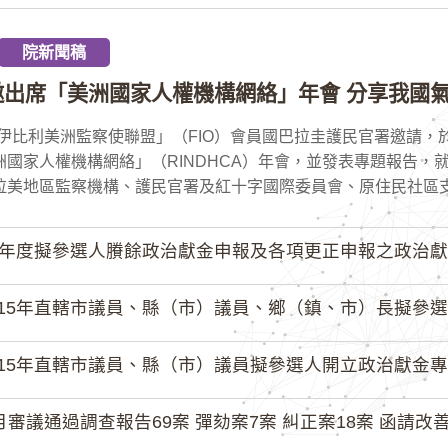
院新聞稿
邀出席「美洲國家人權機構網絡」年會 分享我國氣
伊比利美洲監察使聯盟」（FIO）會員國巴拉圭護民官署邀請，於
洲國家人權機構網絡」（RINDHCA）年會，並發表專題報告，
拉美地區監察機構、護民官署及紅十字國際委員會、原住民社區支持
4年度擬參選人賸餘政治獻金申報及各項更正申報之政治獻
15年直轄市議員、縣（市）議員、鄉（鎮、市）長擬參選人開立
15年直轄市議員、縣（市）議員擬參選人開立政治獻金專戶共計
月審議通過調查報告69案 彈劾案7案 糾正案18案 函請改善