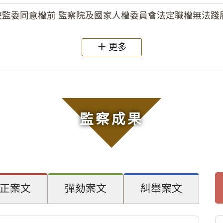
監委同意權前 監察院及國家人權委員會法定職權無法踐履
更多
監察成果
正案文
彈劾案文
糾舉案文