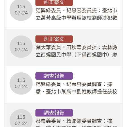
糾正案文
人員保障法」及「職業安全衛生法」
115
所定維護公務人員
范巽綠委員、紀惠容委員提：臺北市
07-24
立萬芳高級中學辦理該校劉師涉犯數
位性剝削事件，於第一線校園性別事
件調查、審議及申復程序中，喪失專
糾正案文
業把關與糾錯功能，不僅首份調查報
115
告漏未審酌師生不
葉大華委員、田秋堇委員提：雲林縣
07-24
立西螺國民中學（下稱西螺國中）廖
姓專任教師（下稱廖師）、蔡姓鐘點
教練（下稱蔡教練）涉體罰及不當管
調查報告
教羽球隊學生等行為，歷經該校校園
115
事件處理會議（下
范巽綠委員、紀惠容委員調查：據
07-24
悉，臺北市某高中劉姓教師擔任該校
專題指導教師及組長，詎假借管教名
義，多次要求該校某生依其指示，自
調查報告
行拍攝特定樣態性影像並以手機傳送
115
劉師。該生因畏懼成
蔡崇義委員、賴鼎銘委員調查：據
07-24