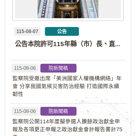
115-08-07
公告
公告本院許可115年縣（市）長、直轄市議員、縣（市）議員擬參選人開立政治獻金專戶共計4戶。各專戶得收受政治獻金期間為自專戶許可設立日起至115年11月27日止，專戶名冊詳如附件。
115-08-06
院新聞稿
監察院受邀出席「美洲國家人權機構網絡」年
會 分享我國氣候災害防治經驗 打造國際永續
韌性
115-08-06
院新聞稿
監察院公開114年度擬參選人賸餘政治獻金申
報及各項更正申報之政治獻金會計報告書計75