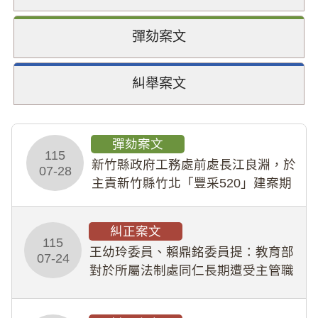
彈劾案文
糾舉案文
彈劾案文
115
新竹縣政府工務處前處長江良淵，於
07-28
主責新竹縣竹北「豐采520」建案期
間，藏匿鉅額來源不明財產現金新臺
幣1,483萬餘元，並長期收受建商餽
糾正案文
贈；復罔顧公共安全，圖利默許建商
115
王幼玲委員、賴鼎銘委員提：教育部
於停工期間
07-24
對於所屬法制處同仁長期遭受主管職
場不法侵害情事，未能及時察覺、有
效介入及妥為處理，顯未善盡「公務