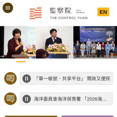
:::
跳到主要內容區塊
EN
:::
歡迎預約「臨櫃陳情」，陳情受理中心將優先排定人員與您接談，釐清案情爭點後收案處理，以節省您的寶貴時間。
公務人員應廉潔自持、利益迴避、依法公正執行公務～考試院公務人員保障暨培訓委員會～