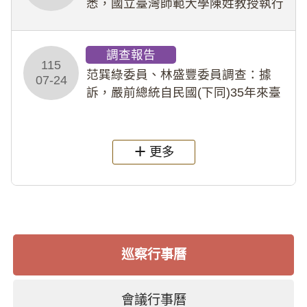
悉，國立臺灣師範大學陳姓教授執行
多件人體研究計畫，其採集及運用血
液樣本，疑違反「人體研究法」及學
調查報告
術倫理等情案調查報告。(115教調
115
31)
范巽綠委員、林盛豐委員調查：據
07-24
訴，嚴前總統自民國(下同)35年來臺
後即居住於重慶寓所(即國定古蹟嚴家
淦故居)，迨至嚴前總統及其夫人相繼
過世後，總統府於89年間函請其家屬
更多
繼續留住
巡察行事曆
會議行事曆