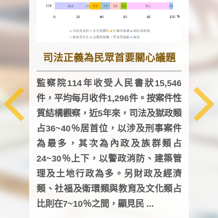
司法正義為民眾首要關心議題
監察院114年收受人民書狀15,546
件，平均每月收件1,296件。按案件性
監察
質結構觀察，近5年來，司法及獄政類
均每
占36~40％居首位，以涉及刑事案件
證，
為最多，其次為內政及族群類占
調卷
24~30％上下，以警政消防、建築管
詢會
理及土地行政為多。另財政及經濟
次及
類、社福及衛環類與教育及文化類占
審議
比則在7~10％之間，顯見民 ...
人，