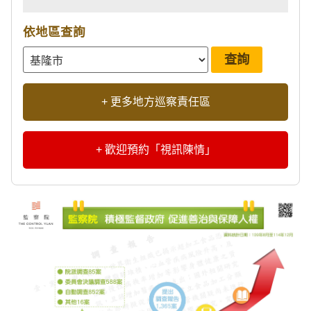
依地區查詢
+ 更多地方巡察責任區
+ 歡迎預約「視訊陳情」