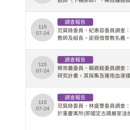
教師（下稱廖師）、蔡姓鐘點
等行為，歷經該校校園事件處
調查報告
115
范巽綠委員、紀惠容委員調查
07-24
教師及組長，詎假借管教名義
性影像並以手機傳送劉師。該
調查報告
115
蔡崇義委員、賴鼎銘委員調查
07-24
研究計畫，其採集及運用血液
查報告。(115教調31)
調查報告
115
范巽綠委員、林盛豐委員調查：
07-24
於重慶寓所(即國定古蹟嚴家淦
府於89年間函請其家屬繼續留