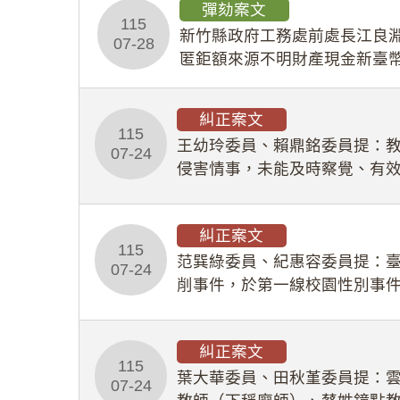
彈劾案文
115
新竹縣政府工務處前處長江良淵
07-28
匿鉅額來源不明財產現金新臺幣
共安全，圖利默許建商於停工
糾正案文
115
王幼玲委員、賴鼎銘委員提：
07-24
侵害情事，未能及時察覺、有
及「職業安全衛生法」所定維
糾正案文
115
范巽綠委員、紀惠容委員提：
07-24
削事件，於第一線校園性別事
功能，不僅首份調查報告漏未
糾正案文
115
葉大華委員、田秋堇委員提：
07-24