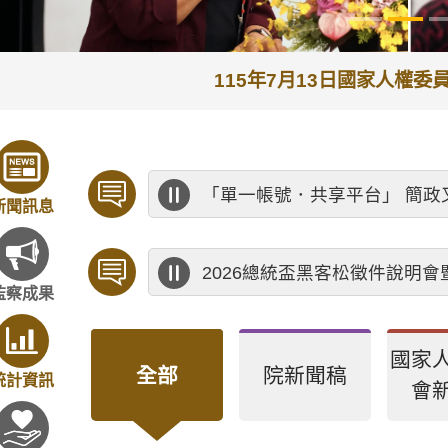
115年7月13日國家人權
「單一帳號．共享平台」 簡政
新聞訊息
2026總統盃黑客松徵件說明
監察成果
國家
全部
院新聞稿
統計資訊
會