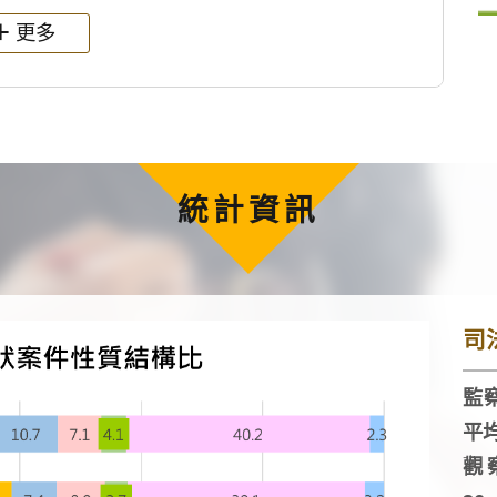
更多
統計資訊
司
監察
平
觀