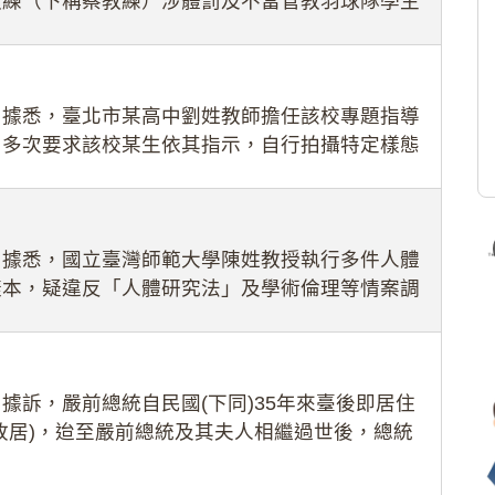
教練（下稱蔡教練）涉體罰及不當管教羽球隊學生
理會議（下
：據悉，臺北市某高中劉姓教師擔任該校專題指導
，多次要求該校某生依其指示，自行拍攝特定樣態
生因畏懼成
：據悉，國立臺灣師範大學陳姓教授執行多件人體
樣本，疑違反「人體研究法」及學術倫理等情案調
據訴，嚴前總統自民國(下同)35年來臺後即居住
故居)，迨至嚴前總統及其夫人相繼過世後，總統
住