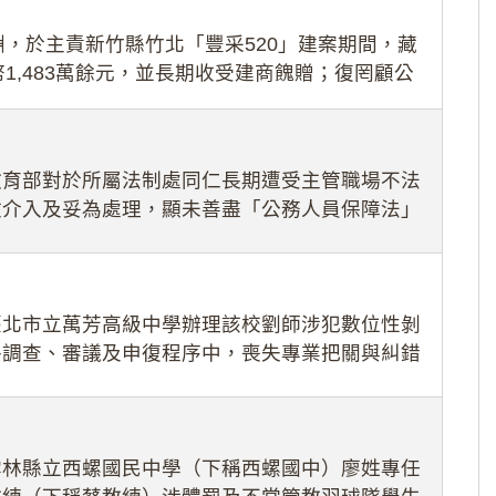
，於主責新竹縣竹北「豐采520」建案期間，藏
1,483萬餘元，並長期收受建商餽贈；復罔顧公
期間
教育部對於所屬法制處同仁長期遭受主管職場不法
效介入及妥為處理，顯未善盡「公務人員保障法」
護公務人員
臺北市立萬芳高級中學辦理該校劉師涉犯數位性剝
件調查、審議及申復程序中，喪失專業把關與糾錯
審酌師生不
雲林縣立西螺國民中學（下稱西螺國中）廖姓專任