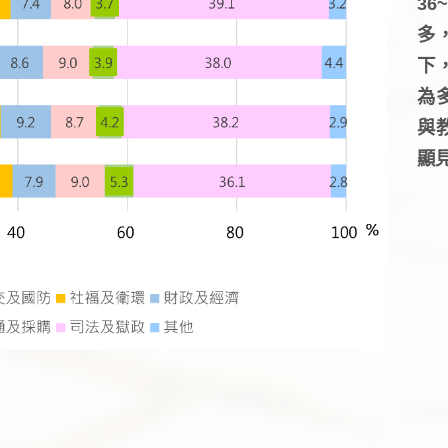
3
多
下
為
與
顯見