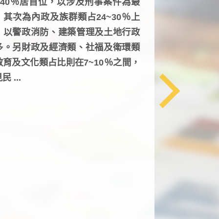
6~40％居首位，以涉及刑事案件為最
，其次為內政及族群類占24~30％上
，以警政消防、建築管理及土地行政
多。另財政及經濟類、社福及衛環類
教育及文化類占比則在7~10％之間，
民 ...