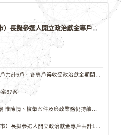
公告本院許可115年直轄市議員、縣（市）議員、鄉（鎮、市）長擬參選人開立政治獻金專戶共計8戶。各專戶得收受政治獻金期間為自專戶許可設立日起至115年11月27日止，專戶名冊詳如附件。
5戶。各專戶得收受政治獻金期間為自...
案67案
 惟陳情、檢舉案件及廉政業務仍持續受理
擬參選人開立政治獻金專戶共計12戶...