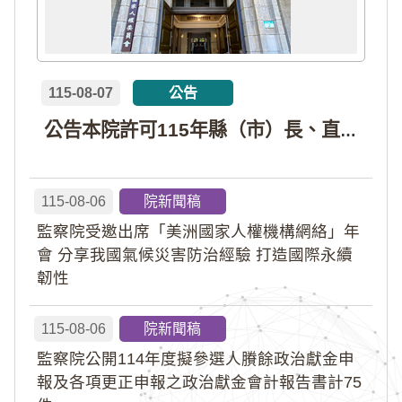
115-08-07
公告
公告本院許可115年縣（市）長、直轄市議員、縣（市）議員擬參選人開立政治獻金專戶共計4戶。各專戶得收受政治獻金期間為自專戶許可設立日起至115年11月27日止，專戶名冊詳如附件。
115-08-06
院新聞稿
監察院受邀出席「美洲國家人權機構網絡」年
會 分享我國氣候災害防治經驗 打造國際永續
韌性
115-08-06
院新聞稿
監察院公開114年度擬參選人賸餘政治獻金申
報及各項更正申報之政治獻金會計報告書計75