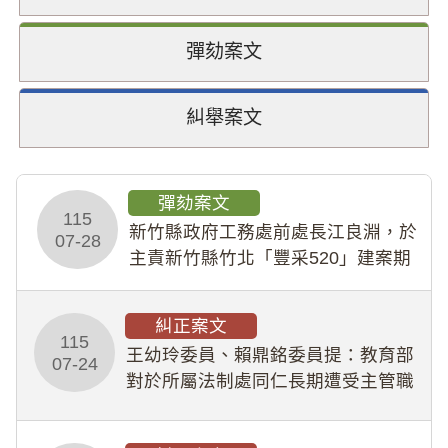
彈劾案文
糾舉案文
彈劾案文
115
新竹縣政府工務處前處長江良淵，於
07-28
主責新竹縣竹北「豐采520」建案期
間，藏匿鉅額來源不明財產現金新臺
幣1,483萬餘元，並長期收受建商餽
糾正案文
贈；復罔顧公共安全，圖利默許建商
115
王幼玲委員、賴鼎銘委員提：教育部
於停工期間
07-24
對於所屬法制處同仁長期遭受主管職
場不法侵害情事，未能及時察覺、有
效介入及妥為處理，顯未善盡「公務