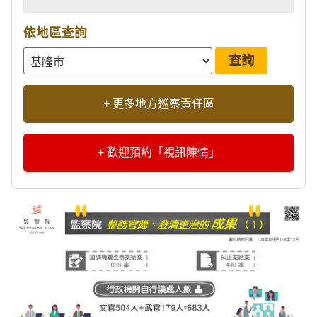
依地區查詢
+ 更多地方巡察責任區
+ 歡迎預約「視訊陳情」