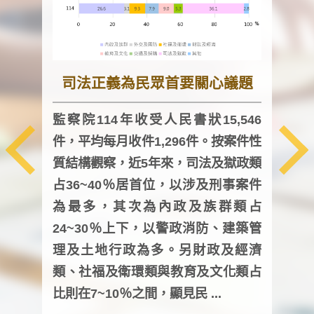
司法正義為民眾首要關心議題
監察院114年收受人民書狀15,546
件，平均每月收件1,296件。按案件性
監察
質結構觀察，近5年來，司法及獄政類
均每
占36~40％居首位，以涉及刑事案件
證，
為最多，其次為內政及族群類占
調卷
24~30％上下，以警政消防、建築管
詢會
理及土地行政為多。另財政及經濟
次及
類、社福及衛環類與教育及文化類占
審議
比則在7~10％之間，顯見民 ...
人，