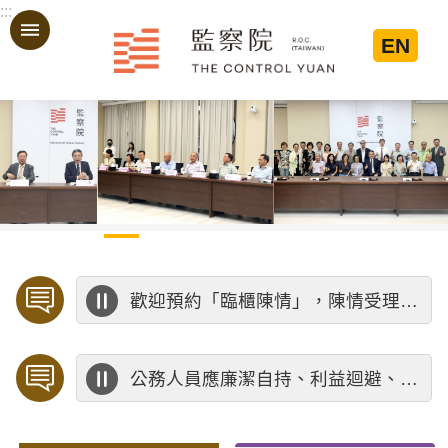
:::
跳到主要內容區塊
EN
:::
歡迎預約「臨櫃陳情」，陳情受理中心將優先排定人員與您接談，釐清案情爭點後收案處理，以節省您的寶貴時間。
公務人員應廉潔自持、利益迴避、依法公正執行公務～考試院公務人員保障暨培訓委員會～