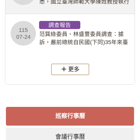
悉，國立臺灣師範大學陳姓教授執行
多件人體研究計畫，其採集及運用血
液樣本，疑違反「人體研究法」及學
調查報告
術倫理等情案調查報告。(115教調
115
31)
范巽綠委員、林盛豐委員調查：據
07-24
訴，嚴前總統自民國(下同)35年來臺
後即居住於重慶寓所(即國定古蹟嚴家
淦故居)，迨至嚴前總統及其夫人相繼
過世後，總統府於89年間函請其家屬
更多
繼續留住
巡察行事曆
會議行事曆