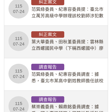
糾正案文
人員保障法」及「職業安全衛生法」
115
所定維護公務人員
范巽綠委員、紀惠容委員提：臺北市
07-24
立萬芳高級中學辦理該校劉師涉犯數
位性剝削事件，於第一線校園性別事
件調查、審議及申復程序中，喪失專
糾正案文
業把關與糾錯功能，不僅首份調查報
115
告漏未審酌師生不
葉大華委員、田秋堇委員提：雲林縣
07-24
立西螺國民中學（下稱西螺國中）廖
姓專任教師（下稱廖師）、蔡姓鐘點
教練（下稱蔡教練）涉體罰及不當管
調查報告
教羽球隊學生等行為，歷經該校校園
115
事件處理會議（下
范巽綠委員、紀惠容委員調查：據
07-24
悉，臺北市某高中劉姓教師擔任該校
專題指導教師及組長，詎假借管教名
義，多次要求該校某生依其指示，自
調查報告
行拍攝特定樣態性影像並以手機傳送
115
劉師。該生因畏懼成
蔡崇義委員、賴鼎銘委員調查：據
07-24