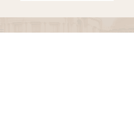
:::
政府網站資料開放宣告
網站安全政策
隱私權保護政策
聯絡我們
交通資訊
地址：100216臺北市中正區忠孝東路一段 2 號
電話：(02) 2341-3183，陳情諮詢專線：(02) 2341-
3183轉662
專線服務時間：週一至週五(例假日除外)09：00至
12：00，13：30至17：00。