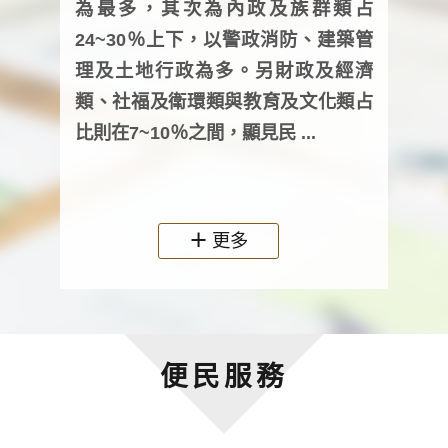
為最多，其次為內政及族群類占
調卷
24~30％上下，以警政消防、建築管
詢會
理及土地行政為多。另財政及經濟
次及
類、社福及衛環類與教育及文化類占
審議
比則在7~10％之間，顯見民 ...
人，
政機關
更多
便民服務