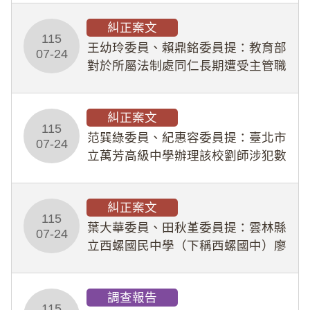
幣1,483萬餘元，並長期收受建商餽
糾正案文
贈；復罔顧公共安全，圖利默許建商
115
王幼玲委員、賴鼎銘委員提：教育部
於停工期間
07-24
對於所屬法制處同仁長期遭受主管職
場不法侵害情事，未能及時察覺、有
效介入及妥為處理，顯未善盡「公務
糾正案文
人員保障法」及「職業安全衛生法」
115
所定維護公務人員
范巽綠委員、紀惠容委員提：臺北市
07-24
立萬芳高級中學辦理該校劉師涉犯數
位性剝削事件，於第一線校園性別事
件調查、審議及申復程序中，喪失專
糾正案文
業把關與糾錯功能，不僅首份調查報
115
告漏未審酌師生不
葉大華委員、田秋堇委員提：雲林縣
07-24
立西螺國民中學（下稱西螺國中）廖
姓專任教師（下稱廖師）、蔡姓鐘點
教練（下稱蔡教練）涉體罰及不當管
調查報告
教羽球隊學生等行為，歷經該校校園
115