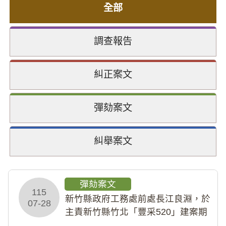
全部
調查報告
糾正案文
彈劾案文
糾舉案文
彈劾案文
115
新竹縣政府工務處前處長江良淵，於
07-28
主責新竹縣竹北「豐采520」建案期
間，藏匿鉅額來源不明財產現金新臺