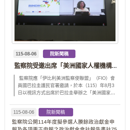
115-08-06
院新聞稿
監察院受邀出席「美洲國家人權機構網絡」年會 分享我國氣候災害防治經驗 打造國際永續韌性
監察院應「伊比利美洲監察使聯盟」（FIO）會
員國巴拉圭護民官署邀請，於本（115）年8月3
日以視訊方式出席於巴拉圭舉辦之「美洲國家人
權機構網絡」（RINDHCA）年會，並發表專題
報告，就美洲地區環境災害、氣候緊急狀態與人
115-08-06
院新聞稿
權風險等議題，與拉美地區監察機構、護民官署
監察院公開114年度擬參選人賸餘政治獻金申
及紅十字國際委員會、原住民社區支持組織...
報及各項更正申報之政治獻金會計報告書計75