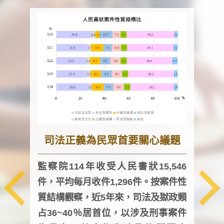
司法正義為民眾首要關心議題
監察院114年收受人民書狀15,546
件，平均每月收件1,296件。按案件性
監察
質結構觀察，近5年來，司法及獄政類
均每
占36~40％居首位，以涉及刑事案件
證，