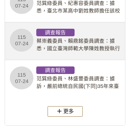
事件處理會議（下
范巽綠委員、紀惠容委員調查：據
07-24
悉，臺北市某高中劉姓教師擔任該校
專題指導教師及組長，詎假借管教名
義，多次要求該校某生依其指示，自
調查報告
行拍攝特定樣態性影像並以手機傳送
115
劉師。該生因畏懼成
蔡崇義委員、賴鼎銘委員調查：據
07-24
悉，國立臺灣師範大學陳姓教授執行
多件人體研究計畫，其採集及運用血
液樣本，疑違反「人體研究法」及學
調查報告
術倫理等情案調查報告。(115教調
115
31)
范巽綠委員、林盛豐委員調查：據
07-24
訴，嚴前總統自民國(下同)35年來臺
後即居住於重慶寓所(即國定古蹟嚴家
淦故居)，迨至嚴前總統及其夫人相繼
過世後，總統府於89年間函請其家屬
更多
繼續留住