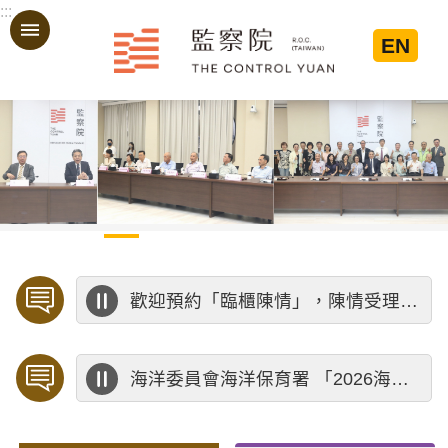
:::
跳到主要內容區塊
EN
:::
歡迎預約「臨櫃陳情」，陳情受理中心將優先排定人員與您接談，釐清案情爭點後收案處理，以節省您的寶貴時間。
海洋委員會海洋保育署 「2026海洋保育創意短影音競賽」活動