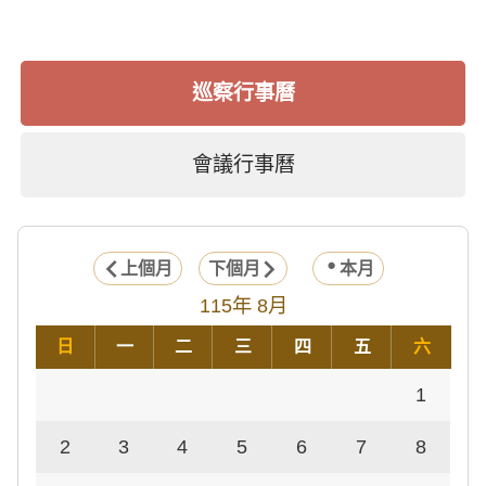
巡察行事曆
會議行事曆
上個月
下個月
本月
115年 8月
日
一
二
三
四
五
六
1
2
3
4
5
6
7
8