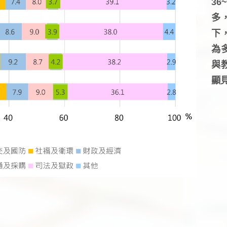
3
多
下
為
與
顯見