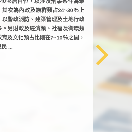
6~40％居首位，以涉及刑事案件為最
，其次為內政及族群類占24~30％上
，以警政消防、建築管理及土地行政
多。另財政及經濟類、社福及衛環類
教育及文化類占比則在7~10％之間，
民 ...