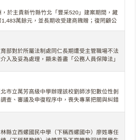
，於主責新竹縣竹北「豐采520」建案期間，藏
1,483萬餘元，並長期收受建商餽贈；復罔顧公
期間
教育部對於所屬法制處同仁長期遭受主管職場不法
效介入及妥為處理，顯未善盡「公務人員保障法」
護公務人員
臺北市立萬芳高級中學辦理該校劉師涉犯數位性剝
件調查、審議及申復程序中，喪失專業把關與糾錯
審酌師生不
雲林縣立西螺國民中學（下稱西螺國中）廖姓專任