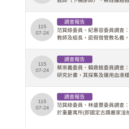
教師（下稱廖師）、蔡姓鐘點
等行為，歷經該校校園事件處
調查報告
115
范巽綠委員、紀惠容委員調查
07-24
教師及組長，詎假借管教名義
性影像並以手機傳送劉師。該
調查報告
115
蔡崇義委員、賴鼎銘委員調查
07-24
研究計畫，其採集及運用血液
查報告。(115教調31)
調查報告
115
范巽綠委員、林盛豐委員調查：
07-24
於重慶寓所(即國定古蹟嚴家淦
府於89年間函請其家屬繼續留