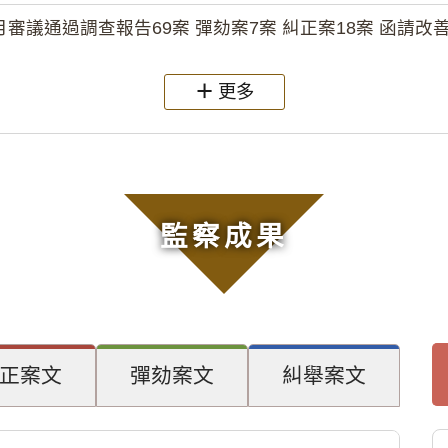
月審議通過調查報告69案 彈劾案7案 糾正案18案 函請改善
更多
監察成果
正案文
彈劾案文
糾舉案文