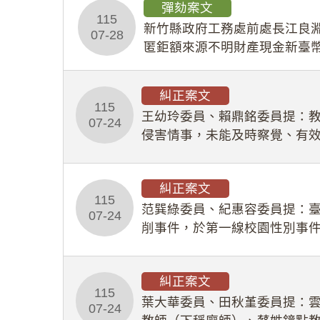
彈劾案文
115
新竹縣政府工務處前處長江良淵
07-28
匿鉅額來源不明財產現金新臺幣
共安全，圖利默許建商於停工
糾正案文
115
王幼玲委員、賴鼎銘委員提：
07-24
侵害情事，未能及時察覺、有
及「職業安全衛生法」所定維
糾正案文
115
范巽綠委員、紀惠容委員提：
07-24
削事件，於第一線校園性別事
功能，不僅首份調查報告漏未
糾正案文
115
葉大華委員、田秋堇委員提：
07-24