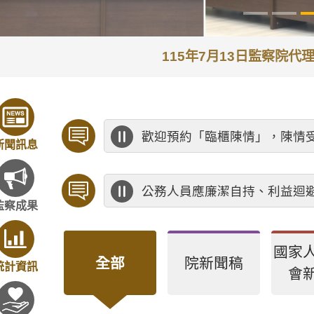
115年7月13日監察院
歡迎預約「臨櫃陳情」，陳情
新聞訊息
公務人員應廉潔自持、利益迴
監察成果
國家
全部
院新聞稿
統計資訊
會