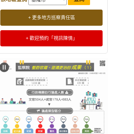
+ 更多地方巡察責任區
+ 歡迎預約「視訊陳情」