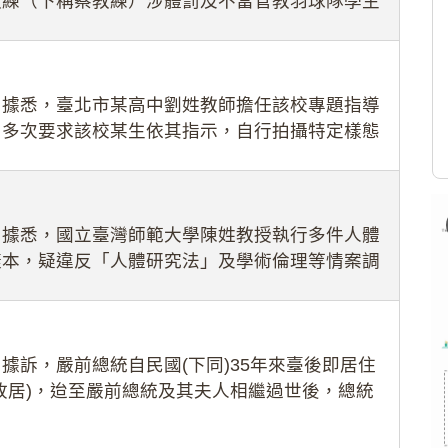
教練（下稱蔡教練）涉體罰及不當管教羽球隊學生
理會議（下
：據悉，臺北市某高中劉姓教師擔任該校專題指導
，多次要求該校某生依其指示，自行拍攝特定樣態
生因畏懼成
：據悉，國立臺灣師範大學陳姓教授執行多件人體
樣本，疑違反「人體研究法」及學術倫理等情案調
據訴，嚴前總統自民國(下同)35年來臺後即居住
故居)，迨至嚴前總統及其夫人相繼過世後，總統
住