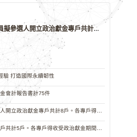
公告本院許可115年縣（市）長、直轄市議員、縣（市）議員擬參選人開立政治獻金專戶共計4戶。各專戶得收受政治獻金期間為自專戶許可設立日起至115年11月27日止，專戶名冊詳如附件。
經驗 打造國際永續韌性
金會計報告書計75件
政治獻金專戶共計8戶。各專戶得收受...
5戶。各專戶得收受政治獻金期間為自...