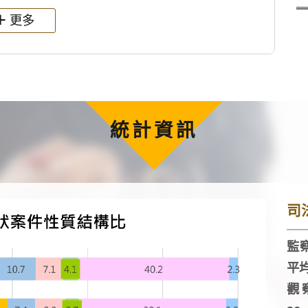
更多
統計資訊
司
監察
平
觀