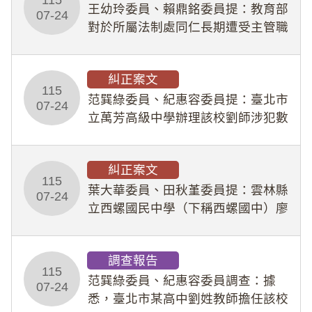
王幼玲委員、賴鼎銘委員提：教育部
於停工期間
07-24
對於所屬法制處同仁長期遭受主管職
場不法侵害情事，未能及時察覺、有
效介入及妥為處理，顯未善盡「公務
糾正案文
人員保障法」及「職業安全衛生法」
115
所定維護公務人員
范巽綠委員、紀惠容委員提：臺北市
07-24
立萬芳高級中學辦理該校劉師涉犯數
位性剝削事件，於第一線校園性別事
件調查、審議及申復程序中，喪失專
糾正案文
業把關與糾錯功能，不僅首份調查報
115
告漏未審酌師生不
葉大華委員、田秋堇委員提：雲林縣
07-24
立西螺國民中學（下稱西螺國中）廖
姓專任教師（下稱廖師）、蔡姓鐘點
教練（下稱蔡教練）涉體罰及不當管
調查報告
教羽球隊學生等行為，歷經該校校園
115
事件處理會議（下
范巽綠委員、紀惠容委員調查：據
07-24
悉，臺北市某高中劉姓教師擔任該校