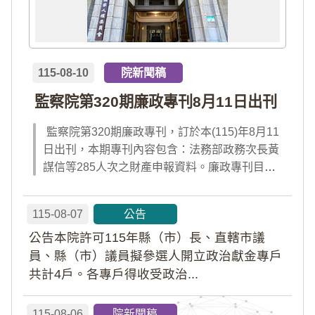
115-08-10
院新聞稿
監察院第320期廉政專刊8月11日出刊
監察院第320期廉政專刊，訂於本(115)年8月11
日出刊，本期專刊內容包含：法務部政務次長黃
謀信等285人次之財產申報資料。廉政專刊目次
請見附件檔案，或前往監察院「陽光法令主題
網」查閱；專刊完整內容，請於出刊當日點選首
115-08-07
公告
頁「公告園地」內「廉政專刊電子書」及「財產
公告本院許可115年縣（市）長、直轄市議
申報公告資料」查閱。
員、縣（市）議員擬參選人開立政治獻金專戶
共計4戶。各專戶得收受政治...
115-08-06
院新聞稿