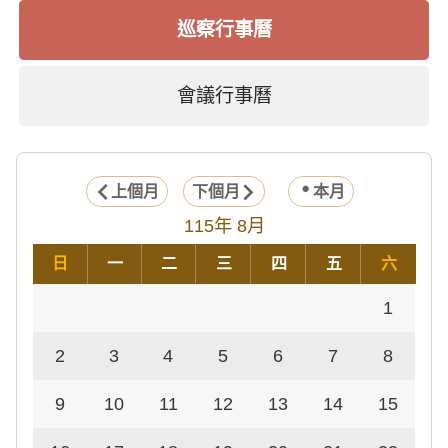
巡察行事曆
會議行事曆
上個月
下個月
本月
115年 8月
日
一
二
三
四
五
六
1
2
3
4
5
6
7
8
9
10
11
12
13
14
15