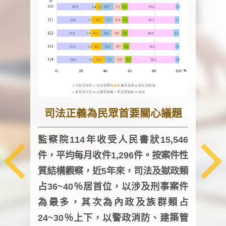
司法正義為民眾首要關心議題
監察院114年收受人民書狀15,546
件，平均每月收件1,296件。按案件性
監察
質結構觀察，近5年來，司法及獄政類
均每
占36~40％居首位，以涉及刑事案件
證，
為最多，其次為內政及族群類占
調卷
24~30％上下，以警政消防、建築管