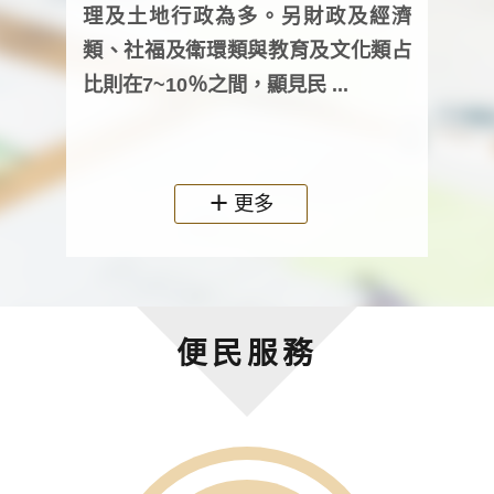
詢會
理及土地行政為多。另財政及經濟
次及
類、社福及衛環類與教育及文化類占
審議
比則在7~10％之間，顯見民 ...
人，
政機關
更多
便民服務