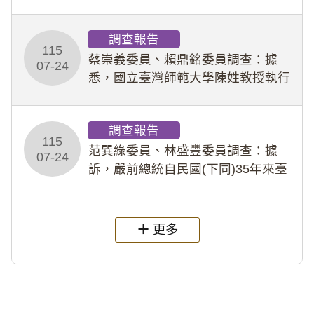
專題指導教師及組長，詎假借管教名
義，多次要求該校某生依其指示，自
調查報告
行拍攝特定樣態性影像並以手機傳送
115
劉師。該生因畏懼成
蔡崇義委員、賴鼎銘委員調查：據
07-24
悉，國立臺灣師範大學陳姓教授執行
多件人體研究計畫，其採集及運用血
液樣本，疑違反「人體研究法」及學
調查報告
術倫理等情案調查報告。(115教調
115
31)
范巽綠委員、林盛豐委員調查：據
07-24
訴，嚴前總統自民國(下同)35年來臺
後即居住於重慶寓所(即國定古蹟嚴家
淦故居)，迨至嚴前總統及其夫人相繼
過世後，總統府於89年間函請其家屬
更多
繼續留住