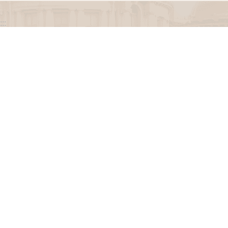
:::
政府網站資料開放宣告
網站安全政策
隱私權保護政策
聯絡我們
交通資訊
地址：100216臺北市中正區忠孝東路一段 2 號
電話：(02) 2341-3183，陳情諮詢專線：(02) 2341-
3183轉662
專線服務時間：週一至週五(例假日除外)09：00至
12：00，13：30至17：00。
瀏覽人次
3251915
更新日期
115-08-10