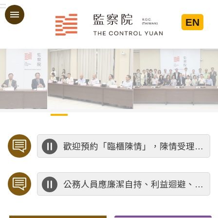
:::
跳到主要內容區塊
EN
:::
歡迎預約「臨櫃陳情」，陳情受理中心將優先排定人員與您接談，釐清案情爭點後收案處理，以節省您的寶貴時間。
公務人員應廉潔自持、利益迴避、依法公正執行公務～考試院公務人員保障暨培訓委員會～