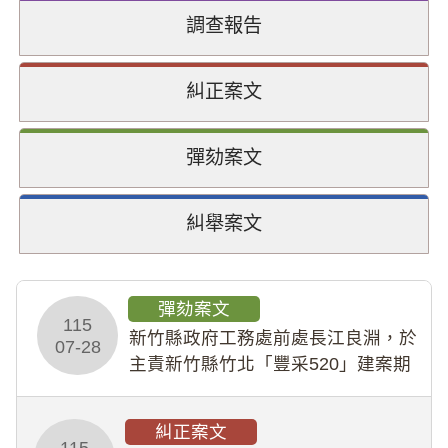
調查報告
糾正案文
彈劾案文
糾舉案文
彈劾案文
115
新竹縣政府工務處前處長江良淵，於
07-28
主責新竹縣竹北「豐采520」建案期
間，藏匿鉅額來源不明財產現金新臺
幣1,483萬餘元，並長期收受建商餽
糾正案文
贈；復罔顧公共安全，圖利默許建商
115