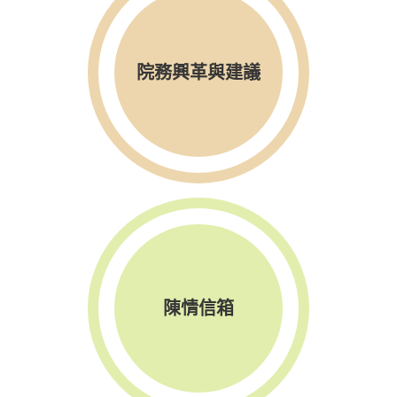
院務興革與建議
陳情信箱