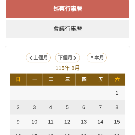
巡察行事曆
會議行事曆
上個月
下個月
本月
115年 8月
日
一
二
三
四
五
六
1
2
3
4
5
6
7
8
9
10
11
12
13
14
15