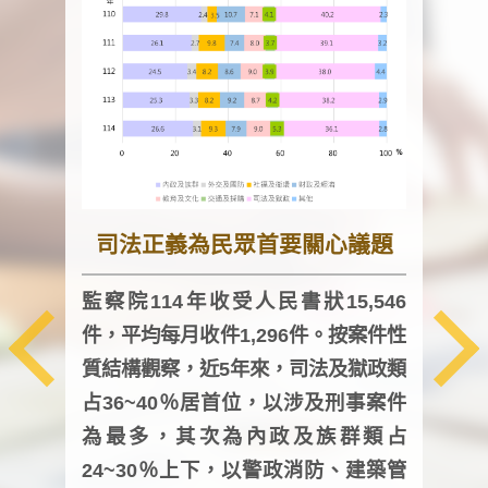
司法正義為民眾首要關心議題
監察院114年收受人民書狀15,546
件，平均每月收件1,296件。按案件性
監察
質結構觀察，近5年來，司法及獄政類
均每
占36~40％居首位，以涉及刑事案件
證，
為最多，其次為內政及族群類占
調卷
24~30％上下，以警政消防、建築管