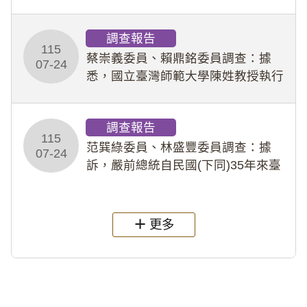
專題指導教師及組長，詎假借管教名
義，多次要求該校某生依其指示，自
調查報告
行拍攝特定樣態性影像並以手機傳送
115
劉師。該生因畏懼成
蔡崇義委員、賴鼎銘委員調查：據
07-24
悉，國立臺灣師範大學陳姓教授執行
多件人體研究計畫，其採集及運用血
液樣本，疑違反「人體研究法」及學
調查報告
術倫理等情案調查報告。(115教調
115
31)
范巽綠委員、林盛豐委員調查：據
07-24
訴，嚴前總統自民國(下同)35年來臺
後即居住於重慶寓所(即國定古蹟嚴家
淦故居)，迨至嚴前總統及其夫人相繼
過世後，總統府於89年間函請其家屬
更多
繼續留住