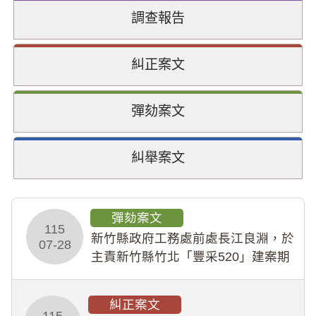
調查報告
糾正案文
彈劾案文
糾舉案文
彈劾案文
115
新竹縣政府工務處前處長江良淵，於
07-28
主責新竹縣竹北「豐采520」建案期
間，藏匿鉅額來源不明財產現金新臺
幣1,483萬餘元，並長期收受建商餽
糾正案文
贈；復罔顧公共安全，圖利默許建商
115