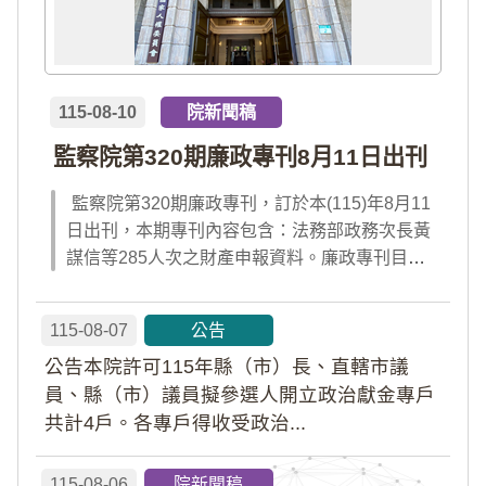
115-08-10
院新聞稿
監察院第320期廉政專刊8月11日出刊
監察院第320期廉政專刊，訂於本(115)年8月11
日出刊，本期專刊內容包含：法務部政務次長黃
謀信等285人次之財產申報資料。廉政專刊目次
請見附件檔案，或前往監察院「陽光法令主題
網」查閱；專刊完整內容，請於出刊當日點選首
115-08-07
公告
頁「公告園地」內「廉政專刊電子書」及「財產
公告本院許可115年縣（市）長、直轄市議
申報公告資料」查閱。
員、縣（市）議員擬參選人開立政治獻金專戶
共計4戶。各專戶得收受政治...
115-08-06
院新聞稿