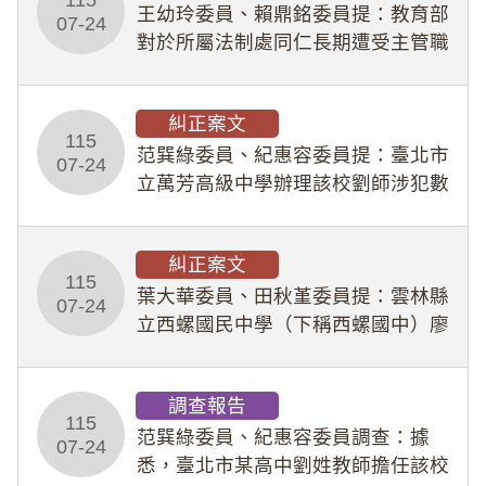
王幼玲委員、賴鼎銘委員提：教育部
於停工期間
07-24
對於所屬法制處同仁長期遭受主管職
場不法侵害情事，未能及時察覺、有
效介入及妥為處理，顯未善盡「公務
糾正案文
人員保障法」及「職業安全衛生法」
115
所定維護公務人員
范巽綠委員、紀惠容委員提：臺北市
07-24
立萬芳高級中學辦理該校劉師涉犯數
位性剝削事件，於第一線校園性別事
件調查、審議及申復程序中，喪失專
糾正案文
業把關與糾錯功能，不僅首份調查報
115
告漏未審酌師生不
葉大華委員、田秋堇委員提：雲林縣
07-24
立西螺國民中學（下稱西螺國中）廖
姓專任教師（下稱廖師）、蔡姓鐘點
教練（下稱蔡教練）涉體罰及不當管
調查報告
教羽球隊學生等行為，歷經該校校園
115
事件處理會議（下
范巽綠委員、紀惠容委員調查：據
07-24
悉，臺北市某高中劉姓教師擔任該校