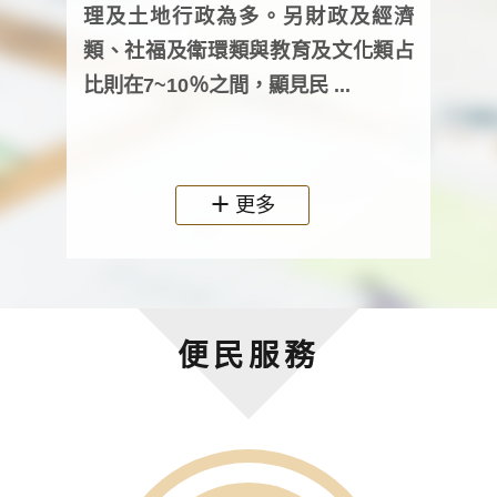
詢會
理及土地行政為多。另財政及經濟
次及
類、社福及衛環類與教育及文化類占
審議
比則在7~10％之間，顯見民 ...
人，
政機關
更多
便民服務