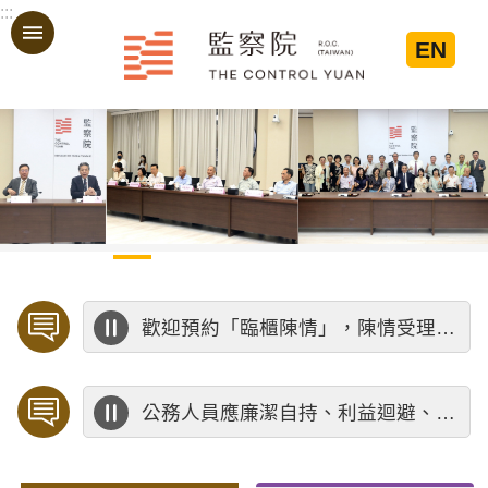
:::
跳到主要內容區塊
EN
:::
歡迎預約「臨櫃陳情」，陳情受理中心將優先排定人員與您接談，釐清案情爭點後收案處理，以節省您的寶貴時間。
公務人員應廉潔自持、利益迴避、依法公正執行公務～考試院公務人員保障暨培訓委員會～