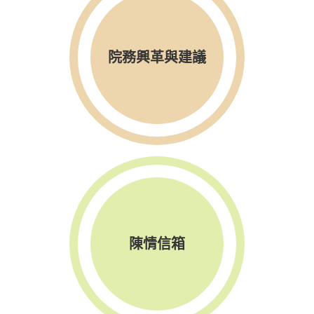
院務興革與建議
陳情信箱