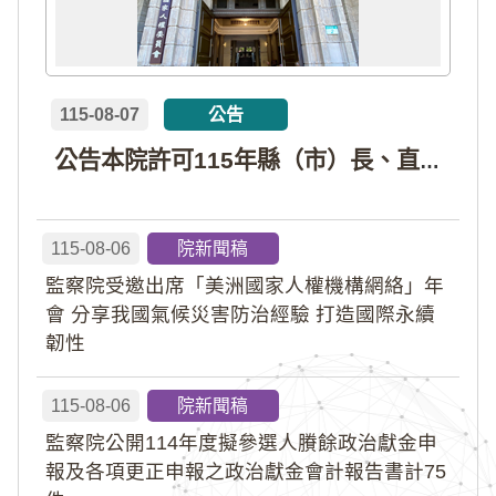
115-08-07
公告
公告本院許可115年縣（市）長、直轄市議員、縣（市）議員擬參選人開立政治獻金專戶共計4戶。各專戶得收受政治獻金期間為自專戶許可設立日起至115年11月27日止，專戶名冊詳如附件。
115-08-06
院新聞稿
監察院受邀出席「美洲國家人權機構網絡」年
會 分享我國氣候災害防治經驗 打造國際永續
韌性
115-08-06
院新聞稿
監察院公開114年度擬參選人賸餘政治獻金申
報及各項更正申報之政治獻金會計報告書計75