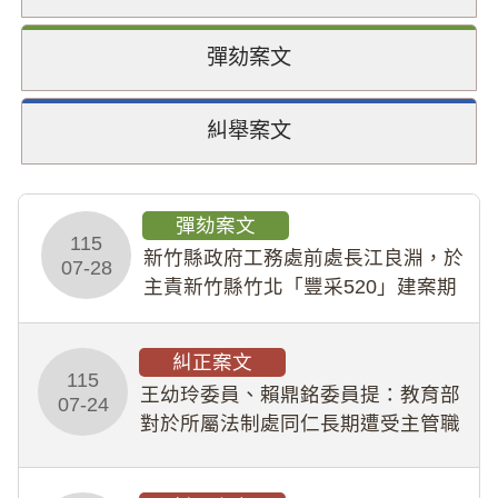
彈劾案文
糾舉案文
彈劾案文
115
新竹縣政府工務處前處長江良淵，於
07-28
主責新竹縣竹北「豐采520」建案期
間，藏匿鉅額來源不明財產現金新臺
幣1,483萬餘元，並長期收受建商餽
糾正案文
贈；復罔顧公共安全，圖利默許建商
115
王幼玲委員、賴鼎銘委員提：教育部
於停工期間
07-24
對於所屬法制處同仁長期遭受主管職
場不法侵害情事，未能及時察覺、有
效介入及妥為處理，顯未善盡「公務