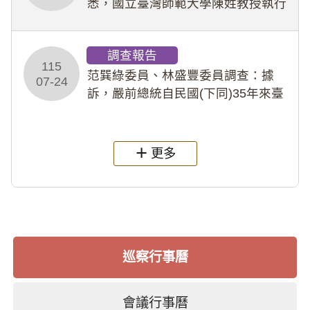
悉，國立臺灣師範大學陳姓教授執行
多件人體研究計畫，其採集及運用血
液樣本，疑違反「人體研究法」及學
調查報告
術倫理等情案調查報告。(115教調
115
31)
范巽綠委員、林盛豐委員調查：據
07-24
訴，嚴前總統自民國(下同)35年來臺
後即居住於重慶寓所(即國定古蹟嚴家
淦故居)，迨至嚴前總統及其夫人相繼
過世後，總統府於89年間函請其家屬
更多
繼續留住
巡察行事曆
會議行事曆