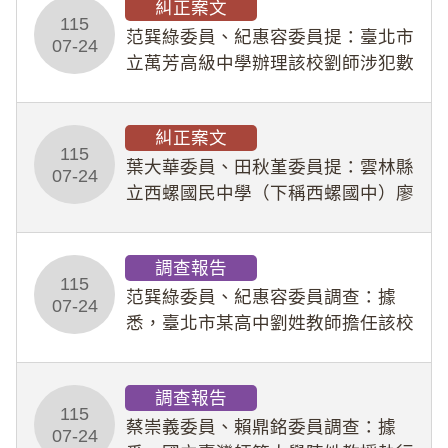
糾正案文
人員保障法」及「職業安全衛生法」
115
所定維護公務人員
范巽綠委員、紀惠容委員提：臺北市
07-24
立萬芳高級中學辦理該校劉師涉犯數
位性剝削事件，於第一線校園性別事
件調查、審議及申復程序中，喪失專
糾正案文
業把關與糾錯功能，不僅首份調查報
115
告漏未審酌師生不
葉大華委員、田秋堇委員提：雲林縣
07-24
立西螺國民中學（下稱西螺國中）廖
姓專任教師（下稱廖師）、蔡姓鐘點
教練（下稱蔡教練）涉體罰及不當管
調查報告
教羽球隊學生等行為，歷經該校校園
115
事件處理會議（下
范巽綠委員、紀惠容委員調查：據
07-24
悉，臺北市某高中劉姓教師擔任該校
專題指導教師及組長，詎假借管教名
義，多次要求該校某生依其指示，自
調查報告
行拍攝特定樣態性影像並以手機傳送
115
劉師。該生因畏懼成
蔡崇義委員、賴鼎銘委員調查：據
07-24