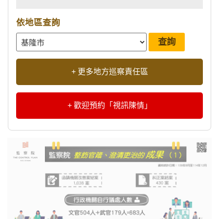
依地區查詢
+ 更多地方巡察責任區
+ 歡迎預約「視訊陳情」