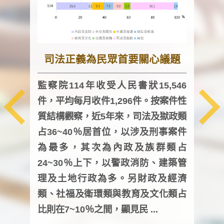
司法正義為民眾首要關心議題
監察院114年收受人民書狀15,546
件，平均每月收件1,296件。按案件性
監察
質結構觀察，近5年來，司法及獄政類
均每
占36~40％居首位，以涉及刑事案件
證，
為最多，其次為內政及族群類占
調卷
24~30％上下，以警政消防、建築管
詢會
理及土地行政為多。另財政及經濟
次及
類、社福及衛環類與教育及文化類占
審議
比則在7~10％之間，顯見民 ...
人，