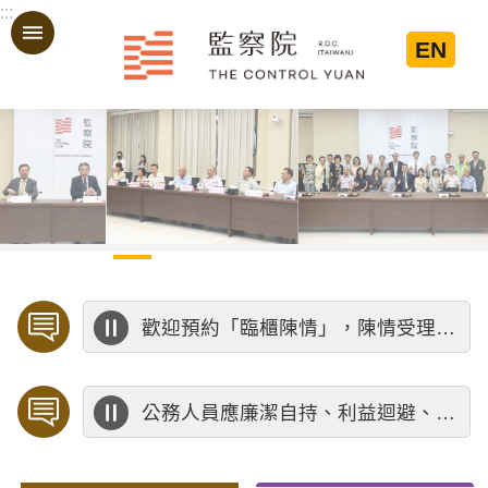
:::
跳到主要內容區塊
EN
:::
歡迎預約「臨櫃陳情」，陳情受理中心將優先排定人員與您接談，釐清案情爭點後收案處理，以節省您的寶貴時間。
公務人員應廉潔自持、利益迴避、依法公正執行公務～考試院公務人員保障暨培訓委員會～