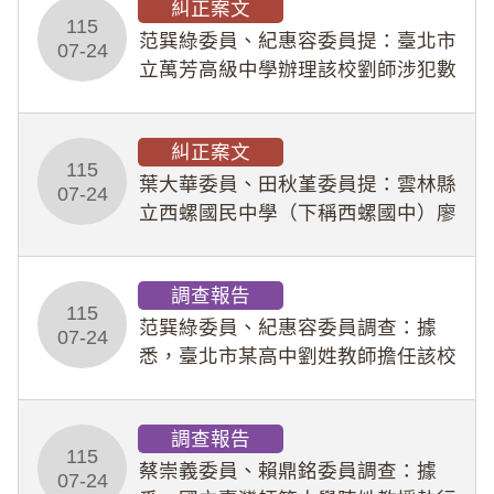
糾正案文
人員保障法」及「職業安全衛生法」
115
所定維護公務人員
范巽綠委員、紀惠容委員提：臺北市
07-24
立萬芳高級中學辦理該校劉師涉犯數
位性剝削事件，於第一線校園性別事
件調查、審議及申復程序中，喪失專
糾正案文
業把關與糾錯功能，不僅首份調查報
115
告漏未審酌師生不
葉大華委員、田秋堇委員提：雲林縣
07-24
立西螺國民中學（下稱西螺國中）廖
姓專任教師（下稱廖師）、蔡姓鐘點
教練（下稱蔡教練）涉體罰及不當管
調查報告
教羽球隊學生等行為，歷經該校校園
115
事件處理會議（下
范巽綠委員、紀惠容委員調查：據
07-24
悉，臺北市某高中劉姓教師擔任該校
專題指導教師及組長，詎假借管教名
義，多次要求該校某生依其指示，自
調查報告
行拍攝特定樣態性影像並以手機傳送
115
劉師。該生因畏懼成
蔡崇義委員、賴鼎銘委員調查：據
07-24