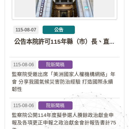
115-08-07
公告
公告本院許可115年縣（市）長、直轄市議員、縣（市）議員擬參選人開立政治獻金專戶共計4戶。各專戶得收受政治獻金期間為自專戶許可設立日起至115年11月27日止，專戶名冊詳如附件。
115-08-06
院新聞稿
監察院受邀出席「美洲國家人權機構網絡」年
會 分享我國氣候災害防治經驗 打造國際永續
韌性
115-08-06
院新聞稿
監察院公開114年度擬參選人賸餘政治獻金申
報及各項更正申報之政治獻金會計報告書計75