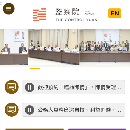
:::
跳到主要內容區塊
EN
:::
歡迎預約「臨櫃陳情」，陳情受理中心將優先排定人員與您接談，釐清案情爭點後收案處理，以節省您的寶貴時間。
公務人員應廉潔自持、利益迴避、依法公正執行公務～考試院公務人員保障暨培訓委員會～