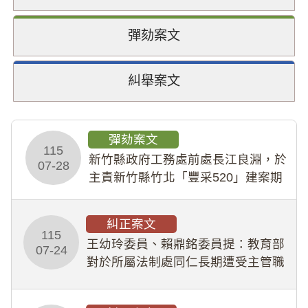
彈劾案文
糾舉案文
彈劾案文
115
新竹縣政府工務處前處長江良淵，於
07-28
主責新竹縣竹北「豐采520」建案期
間，藏匿鉅額來源不明財產現金新臺
幣1,483萬餘元，並長期收受建商餽
糾正案文
贈；復罔顧公共安全，圖利默許建商
115
王幼玲委員、賴鼎銘委員提：教育部
於停工期間
07-24
對於所屬法制處同仁長期遭受主管職
場不法侵害情事，未能及時察覺、有
效介入及妥為處理，顯未善盡「公務