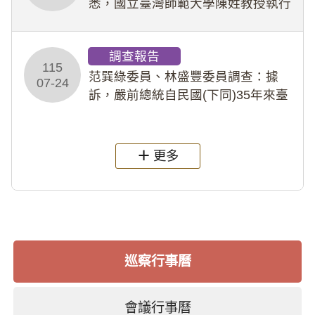
悉，國立臺灣師範大學陳姓教授執行
多件人體研究計畫，其採集及運用血
液樣本，疑違反「人體研究法」及學
調查報告
術倫理等情案調查報告。(115教調
115
31)
范巽綠委員、林盛豐委員調查：據
07-24
訴，嚴前總統自民國(下同)35年來臺
後即居住於重慶寓所(即國定古蹟嚴家
淦故居)，迨至嚴前總統及其夫人相繼
過世後，總統府於89年間函請其家屬
更多
繼續留住
巡察行事曆
會議行事曆