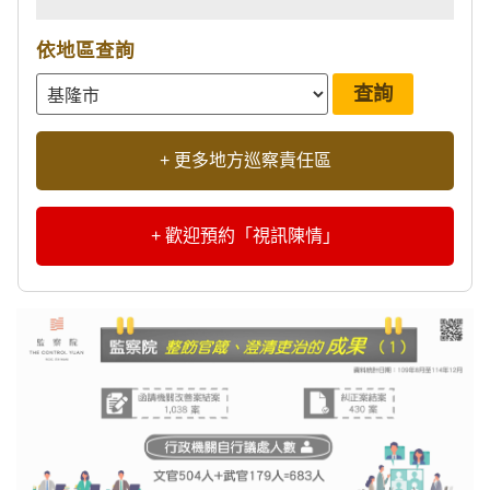
依地區查詢
+ 更多地方巡察責任區
+ 歡迎預約「視訊陳情」