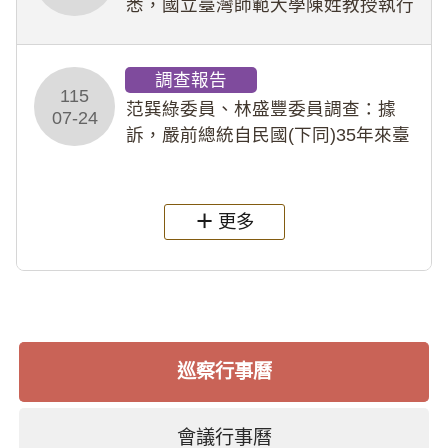
悉，國立臺灣師範大學陳姓教授執行
多件人體研究計畫，其採集及運用血
液樣本，疑違反「人體研究法」及學
調查報告
術倫理等情案調查報告。(115教調
115
31)
范巽綠委員、林盛豐委員調查：據
07-24
訴，嚴前總統自民國(下同)35年來臺
後即居住於重慶寓所(即國定古蹟嚴家
淦故居)，迨至嚴前總統及其夫人相繼
過世後，總統府於89年間函請其家屬
更多
繼續留住
巡察行事曆
會議行事曆