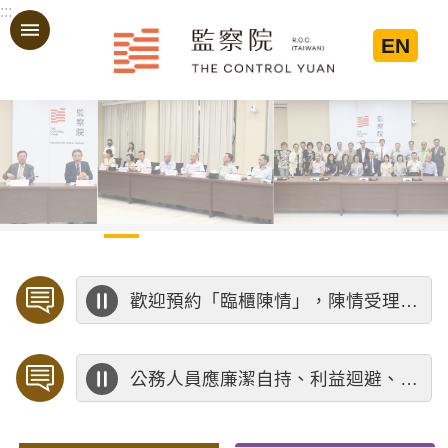
:::
跳到主要內容區塊
EN
:::
歡迎預約「臨櫃陳情」，陳情受理中心將優先排定人員與您接談，釐清案情爭點後收案處理，以節省您的寶貴時間。
公務人員應廉潔自持、利益迴避、依法公正執行公務～考試院公務人員保障暨培訓委員會～