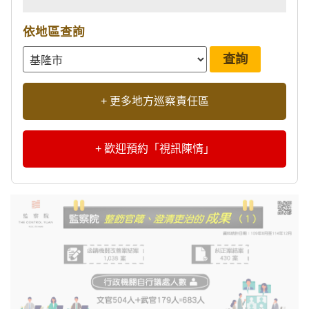
依地區查詢
+ 更多地方巡察責任區
+ 歡迎預約「視訊陳情」