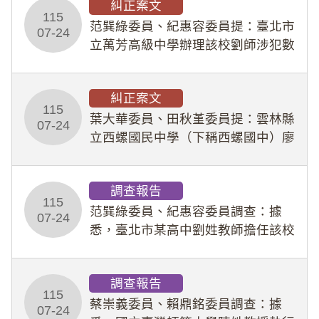
糾正案文
人員保障法」及「職業安全衛生法」
115
所定維護公務人員
范巽綠委員、紀惠容委員提：臺北市
07-24
立萬芳高級中學辦理該校劉師涉犯數
位性剝削事件，於第一線校園性別事
件調查、審議及申復程序中，喪失專
糾正案文
業把關與糾錯功能，不僅首份調查報
115
告漏未審酌師生不
葉大華委員、田秋堇委員提：雲林縣
07-24
立西螺國民中學（下稱西螺國中）廖
姓專任教師（下稱廖師）、蔡姓鐘點
教練（下稱蔡教練）涉體罰及不當管
調查報告
教羽球隊學生等行為，歷經該校校園
115
事件處理會議（下
范巽綠委員、紀惠容委員調查：據
07-24
悉，臺北市某高中劉姓教師擔任該校
專題指導教師及組長，詎假借管教名
義，多次要求該校某生依其指示，自
調查報告
行拍攝特定樣態性影像並以手機傳送
115
劉師。該生因畏懼成
蔡崇義委員、賴鼎銘委員調查：據
07-24