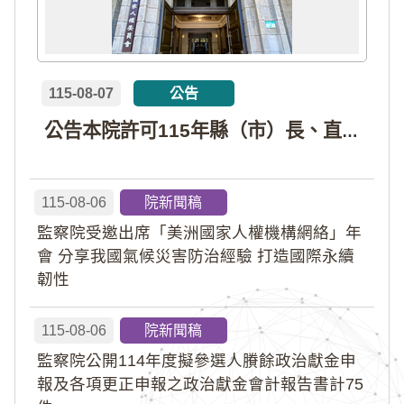
115-08-07
公告
公告本院許可115年縣（市）長、直轄市議員、縣（市）議員擬參選人開立政治獻金專戶共計4戶。各專戶得收受政治獻金期間為自專戶許可設立日起至115年11月27日止，專戶名冊詳如附件。
115-08-06
院新聞稿
監察院受邀出席「美洲國家人權機構網絡」年
會 分享我國氣候災害防治經驗 打造國際永續
韌性
115-08-06
院新聞稿
監察院公開114年度擬參選人賸餘政治獻金申
報及各項更正申報之政治獻金會計報告書計75