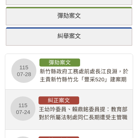
彈劾案文
糾舉案文
彈劾案文
115
新竹縣政府工務處前處長江良淵，於
07-28
主責新竹縣竹北「豐采520」建案期
間，藏匿鉅額來源不明財產現金新臺
幣1,483萬餘元，並長期收受建商餽
糾正案文
贈；復罔顧公共安全，圖利默許建商
115
王幼玲委員、賴鼎銘委員提：教育部
於停工期間
07-24
對於所屬法制處同仁長期遭受主管職
場不法侵害情事，未能及時察覺、有
效介入及妥為處理，顯未善盡「公務