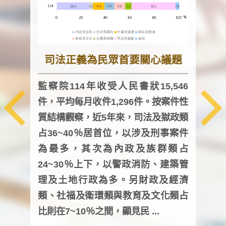
司法正義為民眾首要關心議題
監察院114年收受人民書狀15,546
件，平均每月收件1,296件。按案件性
監察
質結構觀察，近5年來，司法及獄政類
均每
占36~40％居首位，以涉及刑事案件
證，
為最多，其次為內政及族群類占
調卷
24~30％上下，以警政消防、建築管
詢會
理及土地行政為多。另財政及經濟
次及
類、社福及衛環類與教育及文化類占
審議
比則在7~10％之間，顯見民 ...
人，